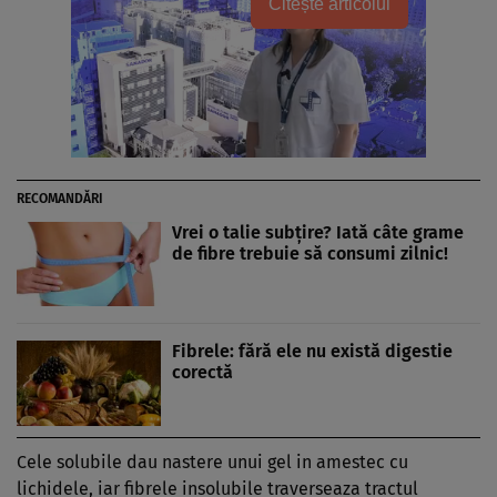
Citește articolul
RECOMANDĂRI
Vrei o talie subţire? Iată câte grame
de fibre trebuie să consumi zilnic!
Fibrele: fără ele nu există digestie
corectă
Cele solubile dau nastere unui gel in amestec cu
lichidele, iar fibrele insolubile traverseaza tractul