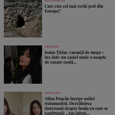
DESCOPERA.RO
Care este cel mai vechi pod din
Europa?
PROSPORT
Ioana Țiriac, vacanță de mega –
lux într-un castel unde o noapte
de cazare costă...
KANALD.RO
Alina Pușcău începe astăzi
tratamentul. Dezvăluirea
dureroasă despre boala cu care se
confruntă: „Am intrat...