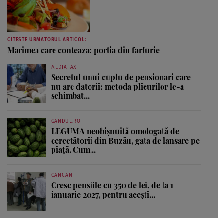
CITESTE URMATORUL ARTICOL:
Marimea care conteaza: portia din farfurie
MEDIAFAX
Secretul unui cuplu de pensionari care
nu are datorii: metoda plicurilor le-a
schimbat...
GANDUL.RO
LEGUMA neobișnuită omologată de
cercetătorii din Buzău, gata de lansare pe
piață. Cum...
CANCAN
Cresc pensiile cu 350 de lei, de la 1
ianuarie 2027, pentru acești...