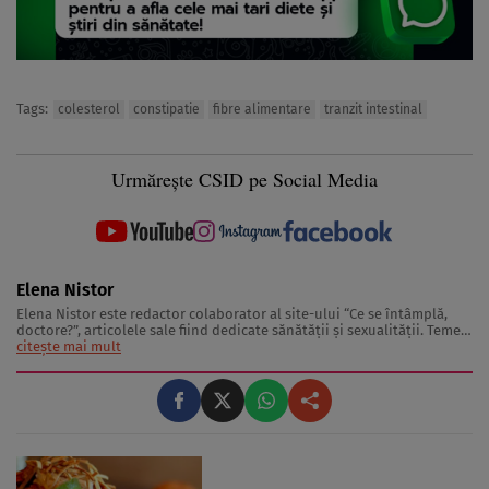
Tags:
colesterol
constipatie
fibre alimentare
tranzit intestinal
Urmărește CSID pe Social Media
Elena Nistor
Elena Nistor este redactor colaborator al site-ului “Ce se întâmplă,
doctore?”, articolele sale fiind dedicate sănătăţii şi sexualităţii. Temele
pe care le abordează Elena Nistor se bucură de mare succes în rândul
citește mai mult
celor care îşi doresc să afle informaţii utile în ceea ce priveşte ...