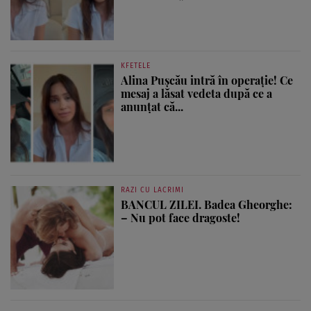
KFETELE
Alina Pușcău intră în operație! Ce
mesaj a lăsat vedeta după ce a
anunțat că...
RAZI CU LACRIMI
BANCUL ZILEI. Badea Gheorghe:
– Nu pot face dragoste!