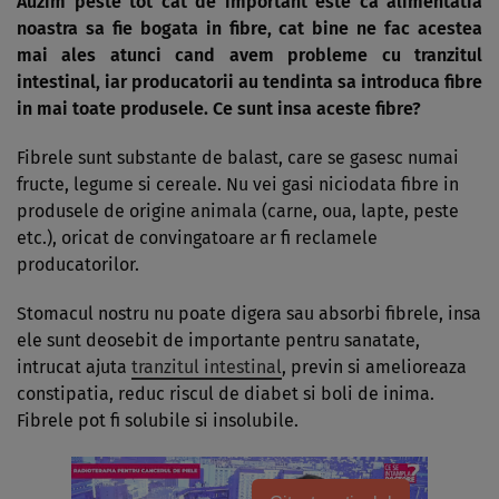
Auzim peste tot cat de important este ca alimentatia
noastra sa fie bogata in fibre, cat bine ne fac acestea
mai ales atunci cand avem probleme cu tranzitul
intestinal, iar producatorii au tendinta sa introduca fibre
in mai toate produsele. Ce sunt insa aceste fibre?
Fibrele sunt substante de balast, care se gasesc numai
fructe, legume si cereale. Nu vei gasi niciodata fibre in
produsele de origine animala (carne, oua, lapte, peste
etc.), oricat de convingatoare ar fi reclamele
producatorilor.
Stomacul nostru nu poate digera sau absorbi fibrele, insa
ele sunt deosebit de importante pentru sanatate,
intrucat ajuta
tranzitul intestinal
, previn si amelioreaza
constipatia, reduc riscul de diabet si boli de inima.
Fibrele pot fi solubile si insolubile.