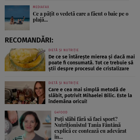
MEDIAFAX
Ce a pățit o vedetă care a făcut o baie pe o
plajă...
RECOMANDĂRI:
DIETĂ ȘI NUTRIȚIE
De ce se întărește mierea și dacă mai
poate fi consumată. Tot ce trebuie să
știi despre procesul de cristalizare
DIETĂ ȘI NUTRIȚIE
Care e cea mai simplă metodă de
slăbit, potrivit Mihaelei Bilic. Este la
îndemâna oricui!
G4FOOD
Poți slăbi fără să faci sport?
Nutriționistul Tania Fântână
explică ce contează cu adevărat
în...