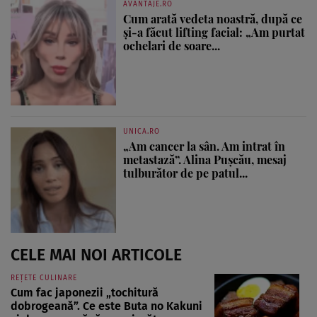
AVANTAJE.RO
Cum arată vedeta noastră, după ce
și-a făcut lifting facial: „Am purtat
ochelari de soare...
UNICA.RO
„Am cancer la sân. Am intrat în
metastază”. Alina Pușcău, mesaj
tulburător de pe patul...
CELE MAI NOI ARTICOLE
REȚETE CULINARE
Cum fac japonezii „tochitură
dobrogeană”. Ce este Buta no Kakuni