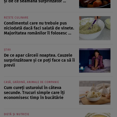
și de ce seamănă surprinzător ...
REȚETE CULINARE
Condimentul care nu trebuie pus
niciodată dacă faci salată de vinete.
Majoritatea românilor îl folosesc ...
ȘTIRI
De ce apar cârceii noaptea. Cauzele
surprinzătoare și ce poți face ca să îi
previi
CASĂ, GRĂDINĂ, ANIMALE DE COMPANIE
Cum cureți usturoiul în câteva
secunde. Trucuri simple care îți
economisesc timp în bucătărie
DIETĂ ȘI NUTRIȚIE