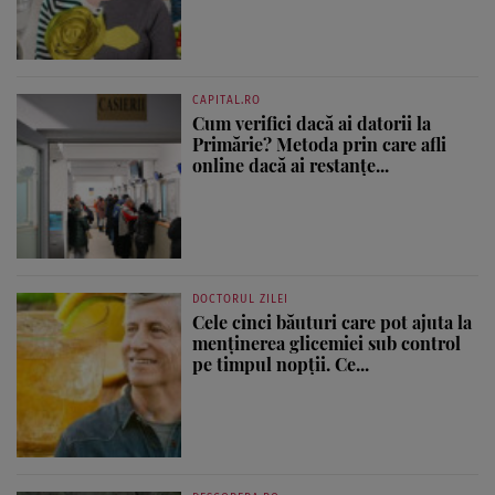
CAPITAL.RO
Cum verifici dacă ai datorii la
Primărie? Metoda prin care afli
online dacă ai restanțe...
DOCTORUL ZILEI
Cele cinci băuturi care pot ajuta la
menținerea glicemiei sub control
pe timpul nopții. Ce...