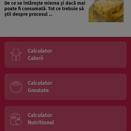
De ce se întărește mierea și dacă mai
poate fi consumată. Tot ce trebuie să
știi despre procesul ...
Calculator
Calorii
Calculator
Greutate
Calculator
Nutritional