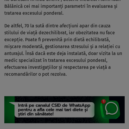
Bălănică cei mai importanţi parametri în evaluarea şi
tratarea excesului ponderal.
De altfel, 70 la sută dintre afecţiuni apar din cauza
stilului de viaţă dezechilibrat, iar obezitatea nu face
excepţie. Poate fi prevenită prin dietă echilibrată,
mişcare moderată, gestionarea stresului şi a relaţiei cu
anturajul. Însă dacă este deja instalată, doar vizita la un
medic specializat în tratarea excesului ponderal,
efectuarea investigaţiilor şi respectarea pe viaţă a
recomandărilor o pot rezolva.