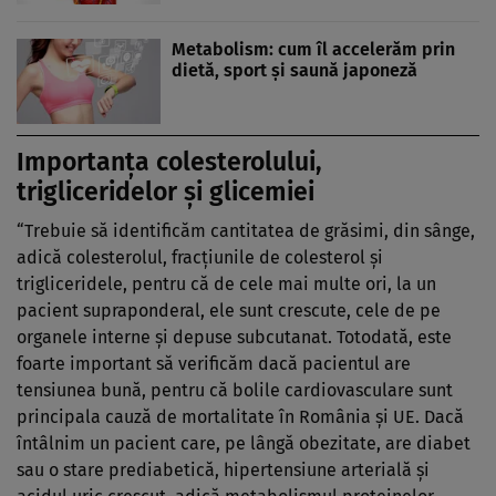
Metabolism: cum îl accelerăm prin
dietă, sport şi saună japoneză
Importanţa
colesterolului
,
trigliceridelor şi glicemiei
“Trebuie să identificăm cantitatea de grăsimi, din sânge,
adică colesterolul, fracţiunile de colesterol şi
trigliceridele, pentru că de cele mai multe ori, la un
pacient supraponderal, ele sunt crescute, cele de pe
organele interne şi depuse subcutanat. Totodată, este
foarte important să verificăm dacă pacientul are
tensiunea bună, pentru că bolile cardiovasculare sunt
principala cauză de mortalitate în România şi UE. Dacă
întâlnim un pacient care, pe lângă obezitate, are diabet
sau o stare prediabetică, hipertensiune arterială şi