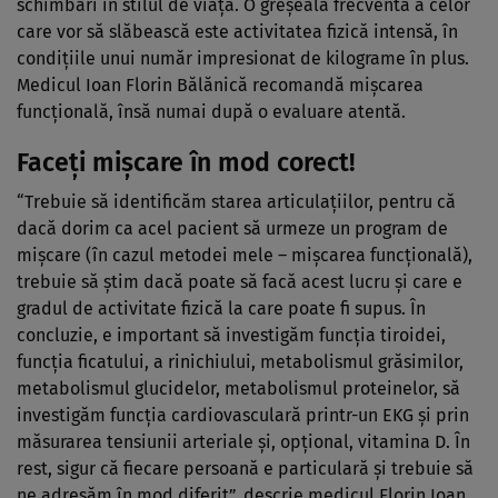
schimbări în stilul de viaţă. O greşeală frecventă a celor
care vor să slăbească este activitatea fizică intensă, în
condiţiile unui număr impresionat de kilograme în plus.
Medicul Ioan Florin Bălănică recomandă mişcarea
funcţională, însă numai după o evaluare atentă.
Faceţi mişcare în mod corect!
“Trebuie să identificăm starea articulaţiilor, pentru că
dacă dorim ca acel pacient să urmeze un program de
mişcare (în cazul metodei mele – mişcarea funcţională),
trebuie să ştim dacă poate să facă acest lucru şi care e
gradul de activitate fizică la care poate fi supus. În
concluzie, e important să investigăm funcţia tiroidei,
funcţia ficatului, a rinichiului, metabolismul grăsimilor,
metabolismul glucidelor, metabolismul proteinelor, să
investigăm funcţia cardiovasculară printr-un EKG şi prin
măsurarea tensiunii arteriale şi, opţional, vitamina D. În
rest, sigur că fiecare persoană e particulară şi trebuie să
ne adresăm în mod diferit”, descrie medicul Florin Ioan