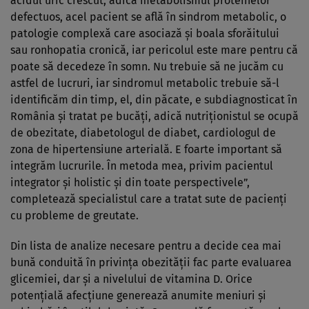
acidul uric crescut, adică metabolismul proteinelor
defectuos, acel pacient se află în sindrom metabolic, o
patologie complexă care asociază şi boala sforăitului
sau ronhopatia cronică, iar pericolul este mare pentru că
poate să decedeze în somn. Nu trebuie să ne jucăm cu
astfel de lucruri, iar sindromul metabolic trebuie să-l
identificăm din timp, el, din păcate, e subdiagnosticat în
România şi tratat pe bucăţi, adică nutriţionistul se ocupă
de obezitate, diabetologul de diabet, cardiologul de
zona de hipertensiune arterială. E foarte important să
integrăm lucrurile. În metoda mea, privim pacientul
integrator şi holistic şi din toate perspectivele”,
completează specialistul care a tratat sute de pacienţi
cu probleme de greutate.
Din lista de analize necesare pentru a decide cea mai
bună conduită în privinţa obezităţii fac parte evaluarea
glicemiei, dar şi a nivelului de vitamina D. Orice
potenţială afecţiune generează anumite meniuri şi