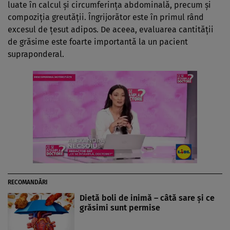
luate în calcul şi circumferinţa abdominală, precum şi
compoziţia greutăţii. Îngrijorător este în primul rând
excesul de ţesut adipos. De aceea, evaluarea cantităţii
de grăsime este foarte importantă la un pacient
supraponderal.
RECOMANDĂRI
Dietă boli de inimă – câtă sare şi ce
grăsimi sunt permise