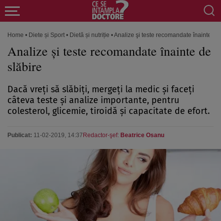
Home
•
Diete și Sport
•
Dietă și nutriție
•
Analize şi teste recomandate înainte de 
Analize şi teste recomandate înainte de
slăbire
Dacă vreţi să slăbiţi, mergeţi la medic şi faceţi
câteva teste şi analize importante, pentru
colesterol, glicemie, tiroidă şi capacitate de efort.
Publicat:
11-02-2019, 14:37
Redactor-şef:
Beatrice Osanu