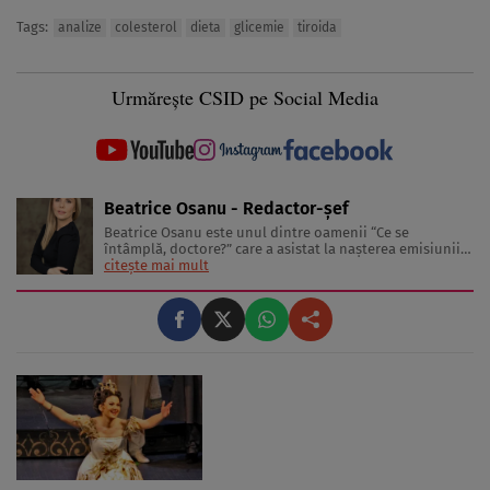
Tags:
analize
colesterol
dieta
glicemie
tiroida
Urmărește CSID pe Social Media
Beatrice Osanu - Redactor-şef
Beatrice Osanu este unul dintre oamenii “Ce se
întâmplă, doctore?” care a asistat la naşterea emisiunii
în 2002 şi a revistei în 2005. În anii care au trecut de
citește mai mult
atunci, a cunoscut sute de medici, nutriţionişti,
antrenori de fitness şi psihologi, dar şi celebrităţi care
au inspirat-o, ...