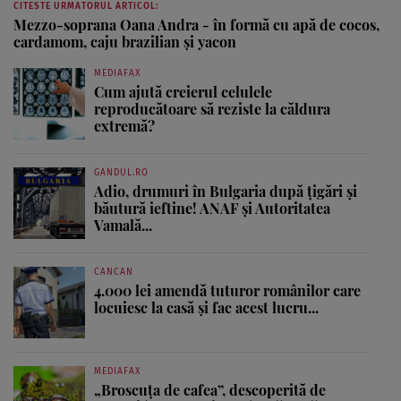
CITESTE URMATORUL ARTICOL:
Mezzo-soprana Oana Andra - în formă cu apă de cocos,
cardamom, caju brazilian şi yacon
MEDIAFAX
Cum ajută creierul celulele
reproducătoare să reziste la căldura
extremă?
GANDUL.RO
Adio, drumuri în Bulgaria după țigări și
băutură ieftine! ANAF și Autoritatea
Vamală...
CANCAN
4.000 lei amendă tuturor românilor care
locuiesc la casă și fac acest lucru...
MEDIAFAX
„Broscuța de cafea”, descoperită de