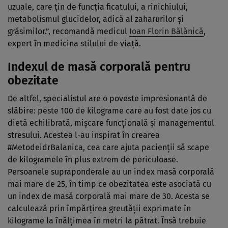
uzuale, care ţin de funcţia ficatului, a rinichiului,
metabolismul glucidelor, adică al zaharurilor şi
grăsimilor.”, recomandă medicul
Ioan Florin Bălănică
,
expert în medicina stilului de viaţă.
Indexul de masă corporală pentru
obezitate
De altfel, specialistul are o poveste impresionantă de
slăbire: peste 100 de kilograme care au fost date jos cu
dietă echilibrată, mişcare funcţională şi managementul
stresului. Acestea l-au inspirat în crearea
#MetodeidrBalanica, cea care ajuta pacienţii să scape
de kilogramele în plus extrem de periculoase.
Persoanele supraponderale au un index masă corporală
mai mare de 25, în timp ce obezitatea este asociată cu
un index de masă corporală mai mare de 30. Acesta se
calculează prin împărţirea greutăţii exprimate în
kilograme la înălţimea în metri la pătrat. Însă trebuie