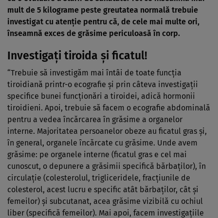
mult de 5 kilograme peste greutatea normală trebuie
investigat cu atenţie pentru că, de cele mai multe ori,
înseamnă exces de grăsime periculoasă în corp.
Investigaţi tiroida şi ficatul!
“Trebuie să investigăm mai întâi de toate funcţia
tiroidiană printr-o ecografie şi prin câteva investigaţii
specifice bunei funcţionări a tiroidei, adică hormonii
tiroidieni. Apoi, trebuie să facem o ecografie abdominală
pentru a vedea încărcarea în grăsime a organelor
interne. Majoritatea persoanelor obeze au ficatul gras şi,
în general, organele încărcate cu grăsime. Unde avem
grăsime: pe organele interne (ficatul gras e cel mai
cunoscut, o depunere a grăsimii specifică bărbaţilor), în
circulaţie (colesterolul, trigliceridele, fracţiunile de
colesterol, acest lucru e specific atât bărbaţilor, cât şi
femeilor) şi subcutanat, acea grăsime vizibilă cu ochiul
liber (specifică femeilor). Mai apoi, facem investigaţiile