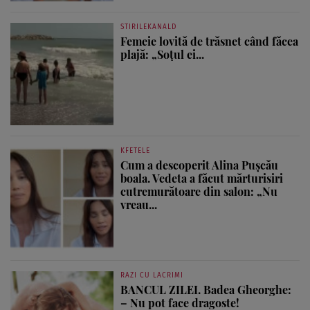
STIRILEKANALD
Femeie lovită de trăsnet când făcea
plajă: „Soțul ei...
KFETELE
Cum a descoperit Alina Pușcău
boala. Vedeta a făcut mărturisiri
cutremurătoare din salon: „Nu
vreau...
RAZI CU LACRIMI
BANCUL ZILEI. Badea Gheorghe:
– Nu pot face dragoste!