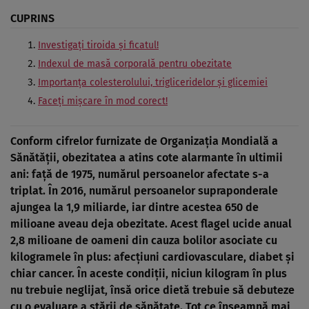
CUPRINS
Investigaţi tiroida şi ficatul!
Indexul de masă corporală pentru obezitate
Importanţa colesterolului, trigliceridelor şi glicemiei
Faceţi mişcare în mod corect!
Conform cifrelor furnizate de Organizaţia Mondială a
Sănătăţii, obezitatea a atins cote alarmante în ultimii
ani: faţă de 1975, numărul persoanelor afectate s-a
triplat. În 2016, numărul persoanelor supraponderale
ajungea la 1,9 miliarde, iar dintre acestea 650 de
milioane aveau deja obezitate. Acest flagel ucide anual
2,8 milioane de oameni din cauza bolilor asociate cu
kilogramele în plus: afecţiuni cardiovasculare, diabet şi
chiar cancer. În aceste condiţii, niciun kilogram în plus
nu trebuie neglijat, însă orice dietă trebuie să debuteze
cu o evaluare a stării de sănătate. Tot ce înseamnă mai