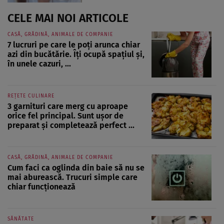
CELE MAI NOI ARTICOLE
CASĂ, GRĂDINĂ, ANIMALE DE COMPANIE
7 lucruri pe care le poți arunca chiar
azi din bucătărie. Îți ocupă spațiul și,
în unele cazuri, ...
REȚETE CULINARE
3 garnituri care merg cu aproape
orice fel principal. Sunt ușor de
preparat și completează perfect ...
CASĂ, GRĂDINĂ, ANIMALE DE COMPANIE
Cum faci ca oglinda din baie să nu se
mai aburească. Trucuri simple care
chiar funcționează
SĂNĂTATE