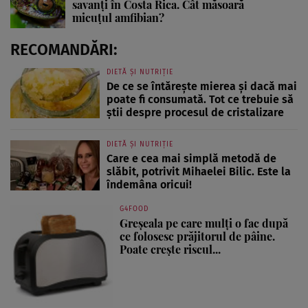
savanți în Costa Rica. Cât măsoară
micuțul amfibian?
RECOMANDĂRI:
DIETĂ ȘI NUTRIȚIE
De ce se întărește mierea și dacă mai
poate fi consumată. Tot ce trebuie să
știi despre procesul de cristalizare
DIETĂ ȘI NUTRIȚIE
Care e cea mai simplă metodă de
slăbit, potrivit Mihaelei Bilic. Este la
îndemâna oricui!
G4FOOD
Greșeala pe care mulți o fac după
ce folosesc prăjitorul de pâine.
Poate crește riscul...