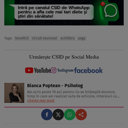
Tags:
beneficii
circuit neuronal
echilibru
yoga
Urmărește CSID pe Social Media
Bianca Poptean - Psiholog
Am scris peste 10 ani pentru Ce se întâmplă doctore,
timp în care am realizat sute de articole, interviuri cu
medici și specialiști în diverse domenii, materiale video,
citește mai mult
conferințe și emisiuni live. Mai mult, sunt mamă a doi
băieți minunați care mi-au oferit ocazia să văd lumea
prin ...