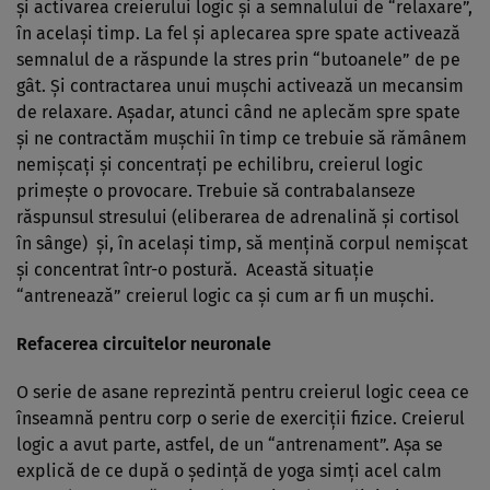
şi activarea creierului logic şi a semnalului de “relaxare”,
în acelaşi timp. La fel şi aplecarea spre spate activează
semnalul de a răspunde la stres prin “butoanele” de pe
gât. Şi contractarea unui muşchi activează un mecansim
de relaxare. Aşadar, atunci când ne aplecăm spre spate
şi ne contractăm muşchii în timp ce trebuie să rămânem
nemişcaţi şi concentraţi pe echilibru, creierul logic
primeşte o provocare. Trebuie să contrabalanseze
răspunsul stresului (eliberarea de adrenalină şi cortisol
în sânge) şi, în acelaşi timp, să menţină corpul nemişcat
şi concentrat într-o postură. Această situaţie
“antrenează” creierul logic ca şi cum ar fi un muşchi.
Refacerea circuitelor neuronale
O serie de asane reprezintă pentru creierul logic ceea ce
înseamnă pentru corp o serie de exerciţii fizice. Creierul
logic a avut parte, astfel, de un “antrenament”. Aşa se
explică de ce după o şedinţă de yoga simţi acel calm