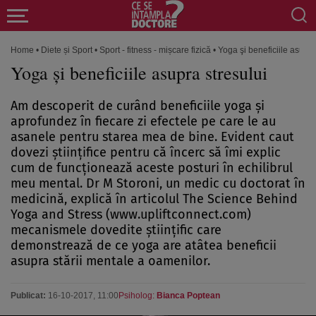
Home
•
Diete și Sport
•
Sport - fitness - mișcare fizică
•
Yoga şi beneficiile asupra
Yoga şi beneficiile asupra stresului
Am descoperit de curând beneficiile yoga şi
aprofundez în fiecare zi efectele pe care le au
asanele pentru starea mea de bine. Evident caut
dovezi ştiinţifice pentru că încerc să îmi explic
cum de funcţionează aceste posturi în echilibrul
meu mental. Dr M Storoni, un medic cu doctorat în
medicină, explică în articolul The Science Behind
Yoga and Stress (www.upliftconnect.com)
mecanismele dovedite ştiinţific care
demonstrează de ce yoga are atâtea beneficii
asupra stării mentale a oamenilor.
Publicat:
16-10-2017, 11:00
Psiholog:
Bianca Poptean