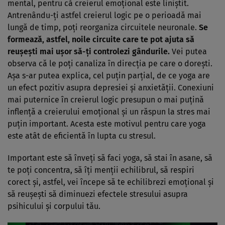
mental, pentru că creierul emoţional este liniştit.
Antrenându-ţi astfel creierul logic pe o perioadă mai
lungă de timp, poţi reorganiza circuitele neuronale.
Se
formează, astfel, noile circuite care te pot ajuta să
reuşeşti mai uşor să-ţi controlezi gândurile.
Vei putea
observa că le poţi canaliza în direcţia pe care o doreşti.
Aşa s-ar putea explica, cel puţin parţial, de ce yoga are
un efect pozitiv asupra depresiei şi anxietăţii. Conexiuni
mai puternice în creierul logic presupun o mai puţină
inflenţă a creierului emoţional şi un răspun la stres mai
puţin important. Acesta este motivul pentru care yoga
este atât de eficientă în lupta cu stresul.
Important este să înveţi să faci yoga, să stai în asane, să
te poţi concentra, să îţi menţii echilibrul, să respiri
corect şi, astfel, vei începe să te echilibrezi emoţional şi
să reuşeşti să diminuezi efectele stresului asupra
psihicului şi corpului tău.