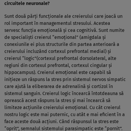
circuitele neuronale?
Sunt două părţi funcţionale ale creierului care joacă un
rol important în managementul stresului. Acestea
servesc funcţia emoţională şi cea cognitivă. Sunt numite
de specialişti creierul “emoţional” (amigdala şi
conexiunile ei plus structurile din partea anterioară a
creierului incluzând cortexul prefrontal medial) şi
creierul “logic”(cortexul prefrontal dorsolateral, alte
regiuni din cortexul prefrontal, cortexul cingular şi
hippocampus). Creierul emoţional este capabil să
iniţieze un răspuns la stres prin sistemul nervos simpatic
care ajută la eliberarea de adrenalină şi cortizol în
sistemul sanguin. Creierul logic încearcă întotdeauna să
oprească acest răspuns la stres şi mai încearcă să
limiteze acţiunile creierului emoţional. Cu cât creierul
nostru logic este mai puternic, cu atât e mai eficient în a
face aceste două acţiuni. Când răspunsul la stres este
“oprit”, semnalul sistemului parasimpatic este “pornit”.