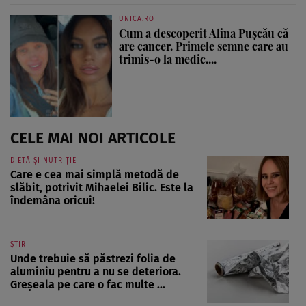
UNICA.RO
Cum a descoperit Alina Pușcău că
are cancer. Primele semne care au
trimis-o la medic....
CELE MAI NOI ARTICOLE
DIETĂ ȘI NUTRIȚIE
Care e cea mai simplă metodă de
slăbit, potrivit Mihaelei Bilic. Este la
îndemâna oricui!
ȘTIRI
Unde trebuie să păstrezi folia de
aluminiu pentru a nu se deteriora.
Greșeala pe care o fac multe ...