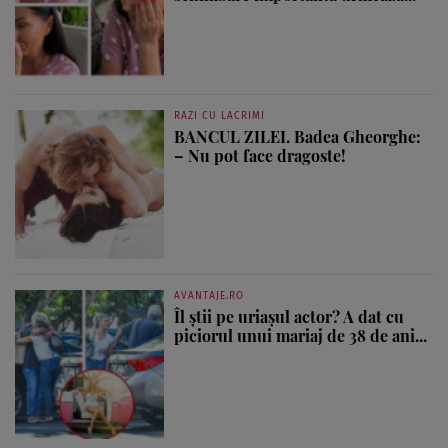
RAZI CU LACRIMI
BANCUL ZILEI. Badea Gheorghe:
– Nu pot face dragoste!
AVANTAJE.RO
Îl știi pe uriașul actor? A dat cu
piciorul unui mariaj de 38 de ani...