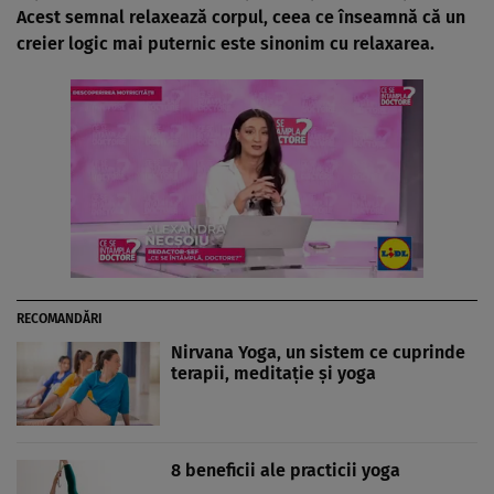
Acest semnal relaxează corpul, ceea ce înseamnă că un
creier logic mai puternic este sinonim cu relaxarea.
RECOMANDĂRI
Nirvana Yoga, un sistem ce cuprinde
terapii, meditaţie şi yoga
8 beneficii ale practicii yoga