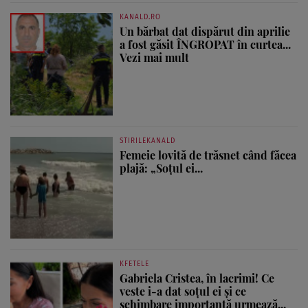
KANALD.RO
Un bărbat dat dispărut din aprilie
a fost găsit ÎNGROPAT în curtea...
Vezi mai mult
STIRILEKANALD
Femeie lovită de trăsnet când făcea
plajă: „Soțul ei...
KFETELE
Gabriela Cristea, în lacrimi! Ce
veste i-a dat soțul ei și ce
schimbare importantă urmează...