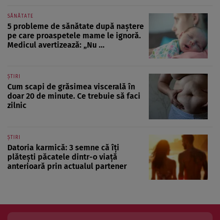
SĂNĂTATE
5 probleme de sănătate după naștere
pe care proaspetele mame le ignoră.
Medicul avertizează: „Nu ...
ȘTIRI
Cum scapi de grăsimea viscerală în
doar 20 de minute. Ce trebuie să faci
zilnic
ȘTIRI
Datoria karmică: 3 semne că îți
plătești păcatele dintr-o viață
anterioară prin actualul partener