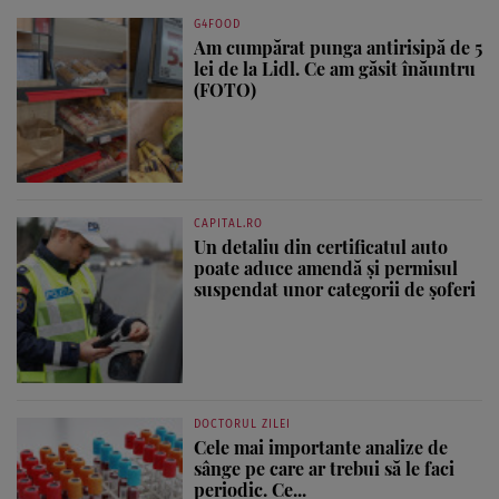
G4FOOD
Am cumpărat punga antirisipă de 5
lei de la Lidl. Ce am găsit înăuntru
(FOTO)
CAPITAL.RO
Un detaliu din certificatul auto
poate aduce amendă și permisul
suspendat unor categorii de șoferi
DOCTORUL ZILEI
Cele mai importante analize de
sânge pe care ar trebui să le faci
periodic. Ce...