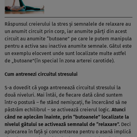
Răspunsul creierului la stres şi semnalele de relaxare au
un anumit circuit prin corp, iar anumite părţi din acest
circuit au anumite “butoane” pe care le putem manipula
pentru a activa sau inactiva anumite semnale. Gâtul este
un exemplu elocvent unde sunt localizate multe astfel
de „butoane”(în special în zona arterei carotide).
Cum antrenezi circuitul stresului
S-a dovedit că yoga antrenează circuitul stresului la
două niveluri. Mai întâi, de fiecare dată când suntem
într-o postură – fie stând nemişcaţi, fie încercând să ne
păstrăm echilibrul – se activează creierul logic.
Atunci
când ne aplecăm înainte, prin “butoanele” localizate la
nivelul gâtului se activează semnalul de “relaxare”.
Deci
aplecarea în faţă şi concentrarea pentru o asană implică