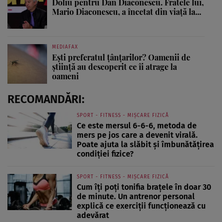
Doliu pentru Dan Diaconescu. Fratele lui,
Mario Diaconescu, a încetat din viață la...
MEDIAFAX
Ești preferatul țânțarilor? Oamenii de
știință au descoperit ce îi atrage la
oameni
RECOMANDĂRI:
SPORT - FITNESS - MIȘCARE FIZICĂ
Ce este mersul 6-6-6, metoda de
mers pe jos care a devenit virală.
Poate ajuta la slăbit și îmbunătățirea
condiției fizice?
SPORT - FITNESS - MIȘCARE FIZICĂ
Cum îți poți tonifia brațele în doar 30
de minute. Un antrenor personal
explică ce exerciții funcționează cu
adevărat