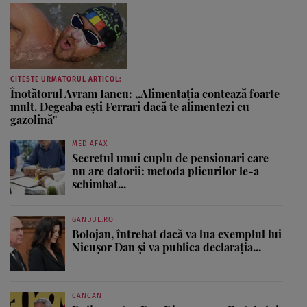
CITESTE URMATORUL ARTICOL:
Înotătorul Avram Iancu: ,,Alimentaţia contează foarte
mult. Degeaba eşti Ferrari dacă te alimentezi cu
gazolină''
MEDIAFAX
Secretul unui cuplu de pensionari care
nu are datorii: metoda plicurilor le-a
schimbat...
GANDUL.RO
Bolojan, întrebat dacă va lua exemplul lui
Nicușor Dan și va publica declarația...
CANCAN