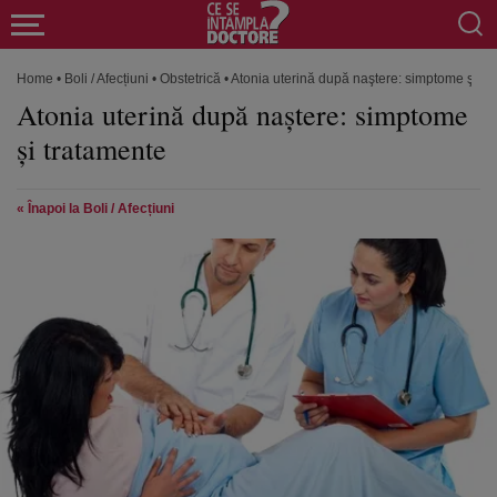
Home
•
Boli / Afecțiuni
•
Obstetrică
•
Atonia uterină după naştere: simptome şi tr
Atonia uterină după naştere: simptome
şi tratamente
« Înapoi la Boli / Afecțiuni