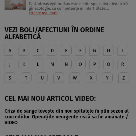
Dr. Andreas Vythoulkas este medic specialist obstetrică-
ginecologie, cu competențe în infertilitate,
laparoscopie, ecografie, histeroscopie, colposcopie.
citește mai mult
Absolvent al Masteratului în cadrul Clinicii Genesis din
Atena, sub coordonarea Doctorului Pantos, Dr.
Vythoulkas a dobândit expertiză și ...
VEZI BOLI/AFECTIUNI ÎN ORDINE
ALFABETICĂ
A
B
C
D
E
F
G
H
I
J
K
L
M
N
O
P
Q
R
S
T
U
V
W
X
Y
Z
CEL MAI NOU ARTICOL VIDEO:
Criza de sânge lovește din nou spitalele în plin sezon al
concediilor. Operațiile neurgente riscă să fie amânate /
VIDEO