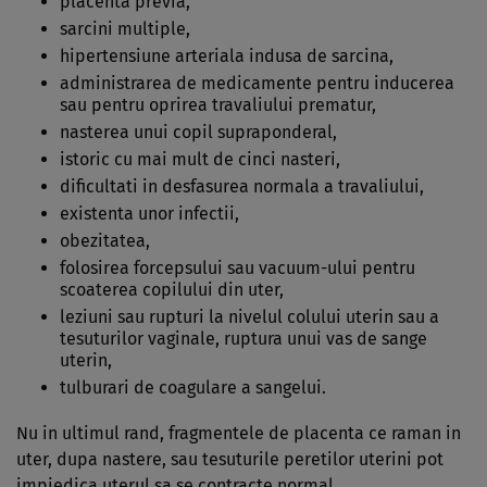
placenta previa,
sarcini multiple,
hipertensiune arteriala indusa de sarcina,
administrarea de medicamente pentru inducerea
sau pentru oprirea travaliului prematur,
nasterea unui copil supraponderal,
istoric cu mai mult de cinci nasteri,
dificultati in desfasurea normala a travaliului,
existenta unor infectii,
obezitatea,
folosirea forcepsului sau vacuum-ului pentru
scoaterea copilului din uter,
leziuni sau rupturi la nivelul colului uterin sau a
tesuturilor vaginale, ruptura unui vas de sange
uterin,
tulburari de coagulare a sangelui.
Nu in ultimul rand, fragmentele de placenta ce raman in
uter, dupa nastere, sau tesuturile peretilor uterini pot
impiedica uterul sa se contracte normal.