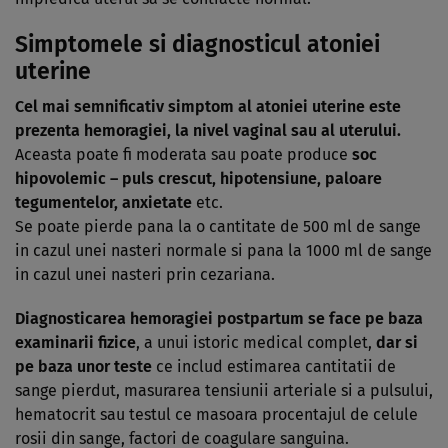
Simptomele si diagnosticul atoniei
uterine
Cel mai semnificativ simptom al atoniei uterine este
prezenta hemoragiei, la nivel vaginal sau al uterului.
Aceasta poate fi moderata sau poate produce
soc
hipovolemic – puls crescut, hipotensiune, paloare
tegumentelor, anxietate
etc.
Se poate pierde pana la o cantitate de 500 ml de sange
in cazul unei nasteri normale si pana la 1000 ml de sange
in cazul unei nasteri prin cezariana.
Diagnosticarea hemoragiei postpartum se face pe baza
examinarii fizice
, a unui istoric medical complet,
dar si
pe baza unor teste
ce includ estimarea cantitatii de
sange pierdut, masurarea tensiunii arteriale si a pulsului,
hematocrit sau testul ce masoara procentajul de celule
rosii din sange, factori de coagulare sanguina.