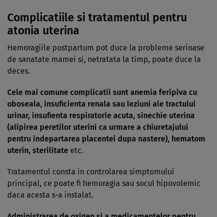
Complicatiile si tratamentul pentru
atonia uterina
Hemoragiile postpartum pot duce la probleme serioase
de sanatate mamei si, netratata la timp, poate duce la
deces.
Cele mai comune complicatii sunt anemia feripiva cu
oboseala, insuficienta renala sau leziuni ale tractului
urinar, insufienta respiratorie acuta, sinechie uterina
(alipirea peretilor uterini ca urmare a chiuretajului
pentru indepartarea placentei dupa nastere), hematom
uterin, sterilitate
etc.
Tratamentul consta in controlarea simptomului
principal, ce poate fi hemoragia sau socul hipovolemic
daca acesta s-a instalat.
Administrarea de oxigen si a medicamentelor pentru