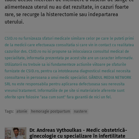
alimenteaza uterul nu au dat rezultate, in cazuri foarte
rare, se recurge la histerectomie sau indepartarea
uterului.
CSID.ro nu furnizeaza sfaturi medicale similare celor pe care le puteti primi
de la medicii care efectueaza consultatia si care vin in contact cu realitatea
cazurilor dvs. CSID.ro nu isi propune sa inlocuiasca consultul medical de
specialitate, informatia prezentata pe acest site are un caracter informativ.
Utilizatorii nu trebuie sa isi fundamenteze actiunile viitoare pe sfaturile
furnizate de CSID.ro, pentru ca intotdeauna diagnosticul medical necesita
consultarea in persoana a unui medic specialist. GÂNDUL MEDIA NETWORK
SRL nu este responsabila pentru aplicarea defectuoasa sau nereusita
vreunui tratament. Informatiile de pe site si materialele aferente sunt
oferite spre folosire "asa cum sunt" fara garantii de nici un fel.
Tags:
atonie
hemoragie postpartum
nastere
Dr. Andreas Vythoulkas - Medic obstetrică-
ginecologie cu specializare în infertilitate