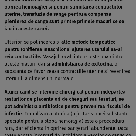
oprirea hemoragiei si pentru stimularea contractiilor
uterine, transfuzia de sange pentru a compensa
pierderea de sange sunt printre primele masuri ce se
iau in aceste cazuri.
Ulterior, se pot incerca si
alte metode terapeutice
pentru tonifierea muschilor si ajutarea uterului sa-si
reia contractiile.
Masajul local, intens, este una dintre
aceste masuri, dar si
administrarea de oxitocina
, o
substanta ce favorizeaza contractiile uterine si revenirea
uterului la dimensiuni normale.
Atunci cand se intervine chirurgical pentru indepartea
resturilor de placenta ori de cheaguri sau tesuturi, se
pot administra antibiotice pentru prevenirea riscului de
infectie
. Embolizarea uterina (injectarea unei substante
speciale pentru a stopa hemoragia) este o proccedura
rara, dar eficienta in oprirea sangerarii abundente. Daca
toate aceste incercari de inchidere a vaselor de sange ce