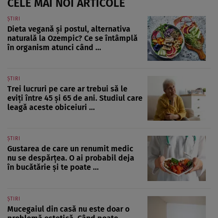
CELE MAI NOI ARTICOLE
ȘTIRI
Dieta vegană și postul, alternativa
naturală la Ozempic? Ce se întâmplă
în organism atunci când ...
ȘTIRI
Trei lucruri pe care ar trebui să le
eviți între 45 și 65 de ani. Studiul care
leagă aceste obiceiuri ...
ȘTIRI
Gustarea de care un renumit medic
nu se despărțea. O ai probabil deja
în bucătărie și te poate ...
ȘTIRI
Mucegaiul din casă nu este doar o