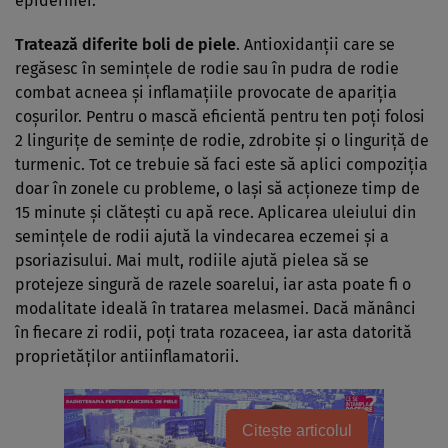
epidermei.
Tratează diferite boli de piele
. Antioxidanţii care se
regăsesc în seminţele de rodie sau în pudra de rodie
combat acneea şi inflamaţiile provocate de apariţia
coşurilor. Pentru o mască eficientă pentru ten poţi folosi
2 linguriţe de seminţe de rodie, zdrobite şi o linguriţă de
turmenic. Tot ce trebuie să faci este să aplici compoziţia
doar în zonele cu probleme, o laşi să acţioneze timp de
15 minute şi clăteşti cu apă rece. Aplicarea uleiului din
seminţele de rodii ajută la vindecarea eczemei şi a
psoriazisului. Mai mult, rodiile ajută pielea să se
protejeze singură de razele soarelui, iar asta poate fi o
modalitate ideală în tratarea melasmei. Dacă mănânci
în fiecare zi rodii, poţi trata rozaceea, iar asta datorită
proprietăţilor antiinflamatorii.
Citește articolul