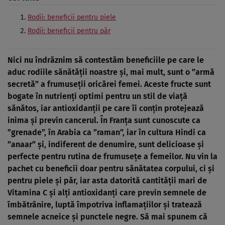
Rodii: beneficii pentru piele
Rodii: beneficii pentru păr
Nici nu îndrăznim să contestăm beneficiile pe care le
aduc rodiile sănătăţii noastre şi, mai mult, sunt o ”armă
secretă” a frumuseţii oricărei femei. Aceste fructe sunt
bogate în nutrienţi optimi pentru un stil de viaţă
sănătos, iar antioxidanţii pe care îi conţin protejează
inima şi previn cancerul. În Franţa sunt cunoscute ca
”grenade”, în Arabia ca ”raman”, iar în cultura Hindi ca
”anaar” şi, indiferent de denumire, sunt delicioase şi
perfecte pentru rutina de frumuseţe a femeilor. Nu vin la
pachet cu beneficii doar pentru sănătatea corpului, ci şi
pentru piele şi păr, iar asta datorită cantităţii mari de
Vitamina C şi alţi antioxidanţi care previn semnele de
îmbătrânire, luptă împotriva inflamaţiilor şi tratează
semnele acneice şi punctele negre. Să mai spunem că