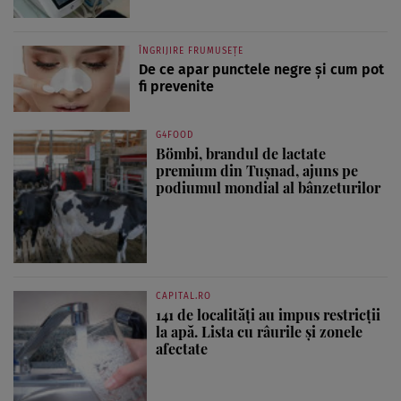
ÎNGRIJIRE FRUMUSEȚE
De ce apar punctele negre și cum pot
fi prevenite
G4FOOD
Bömbi, brandul de lactate
premium din Tușnad, ajuns pe
podiumul mondial al bânzeturilor
CAPITAL.RO
141 de localități au impus restricții
la apă. Lista cu râurile și zonele
afectate