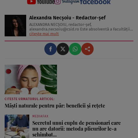
Alexandra Necșoiu - Redactor-șef
ALEXANDRA NECŞOIU, redactor-șef,
alexandra.necsoiu@csid.ro
Este absolventă a Facultăţii
de Jurnalism şi Ştiinţele Comunicării şi deţine o diplomă
citește mai mult
de master în Producţie Multimedia şi Audio-Video.
Iubeşte să scrie şi nu se vede făcând altceva, acesta fiind
visul ei încă de pe ...
CITESTE URMATORUL ARTICOL:
Măşti naturale pentru păr: beneficii şi reţete
MEDIAFAX
Secretul unui cuplu de pensionari care
nu are datorii: metoda plicurilor le-a
schimbat...