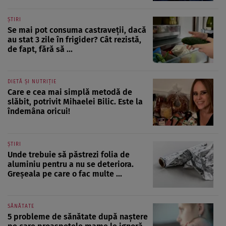
ȘTIRI
Se mai pot consuma castraveții, dacă
au stat 3 zile în frigider? Cât rezistă,
de fapt, fără să ...
DIETĂ ȘI NUTRIȚIE
Care e cea mai simplă metodă de
slăbit, potrivit Mihaelei Bilic. Este la
îndemâna oricui!
ȘTIRI
Unde trebuie să păstrezi folia de
aluminiu pentru a nu se deteriora.
Greșeala pe care o fac multe ...
SĂNĂTATE
5 probleme de sănătate după naștere