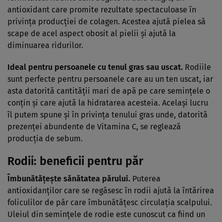
antioxidant care promite rezultate spectaculoase în
privinţa producţiei de colagen. Acestea ajută pielea să
scape de acel aspect obosit al pielii şi ajută la
diminuarea ridurilor.
Ideal pentru persoanele cu tenul gras sau uscat.
Rodiile
sunt perfecte pentru persoanele care au un ten uscat, iar
asta datorită cantităţii mari de apă pe care seminţele o
conţin şi care ajută la hidratarea acesteia. Acelaşi lucru
îl putem spune şi în privinţa tenului gras unde, datorită
prezenţei abundente de Vitamina C, se reglează
producţia de sebum.
Rodii: beneficii pentru păr
Îmbunătăţeşte sănătatea părului.
Puterea
antioxidanţilor care se regăsesc în rodii ajută la întărirea
foliculilor de păr care îmbunătăţesc circulaţia scalpului.
Uleiul din seminţele de rodie este cunoscut ca fiind un