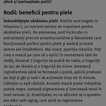
oferă şi luminozitate pielii?
Rodii: beneficii pentru piele
Îmbunătăţeşte sănătatea pielii.
Rodiile sunt bogate în
Vitamina C, un nutrient extrem de important pentru
sănătatea pielii. De asemenea, sunt încărcate cu
antioxidanţi precum proantocianidine şi flavonoide care
funcţionează perfect pentru piele şi amână primele
semne ale îmbătrânirii. Mai exact, apariţia ridurilor. Poţi
crea o mască pe care să o aplici în momentele tale de
răsfăţ, folosind 2 linguriţe de pudră de rodie, o linguriţă
de suc de lămâie şi o linguriţă de miere. Amestecă
ingredientele până se formează o pastă, aplică produsul
pe faţă şi gât şi lasă-l să acţioneze timp de 15 minute.
Clăteşte cu apă călduţă. Această mască poate îndepărta
petele negre, tratează pigmentarea şi luminează tenul în
mod natural. Şi, bineînţeles, nu ne săturăm să o spunem:
are efect anti-aging, care ajută la regenerarea