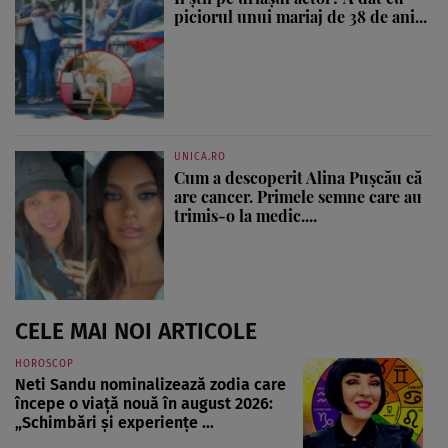
piciorul unui mariaj de 38 de ani...
UNICA.RO
Cum a descoperit Alina Pușcău că
are cancer. Primele semne care au
trimis-o la medic....
CELE MAI NOI ARTICOLE
HOROSCOP
Neti Sandu nominalizează zodia care
începe o viață nouă în august 2026:
„Schimbări și experiențe ...