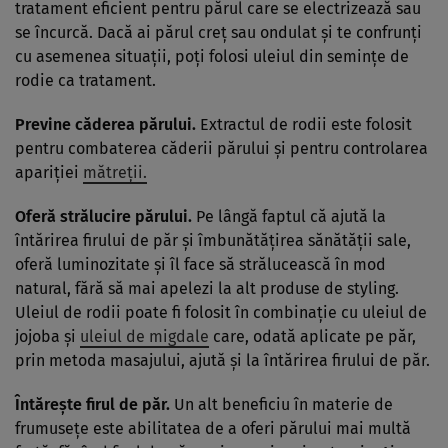
tratament eficient pentru părul care se electrizează sau
se încurcă. Dacă ai părul creţ sau ondulat şi te confrunţi
cu asemenea situaţii, poţi folosi uleiul din seminţe de
rodie ca tratament.
Previne căderea părului.
Extractul de rodii este folosit
pentru combaterea căderii părului şi pentru controlarea
apariţiei
mătreţii.
Oferă strălucire părului.
Pe lângă faptul că ajută la
întărirea firului de păr şi îmbunătăţirea sănătăţii sale,
oferă luminozitate şi îl face să strălucească în mod
natural, fără să mai apelezi la alt produse de styling.
Uleiul de rodii poate fi folosit în combinaţie cu uleiul de
jojoba şi
uleiul de migdale
care, odată aplicate pe păr,
prin metoda masajului, ajută şi la întărirea firului de păr.
Întăreşte firul de păr.
Un alt beneficiu în materie de
frumuseţe este abilitatea de a oferi părului mai multă