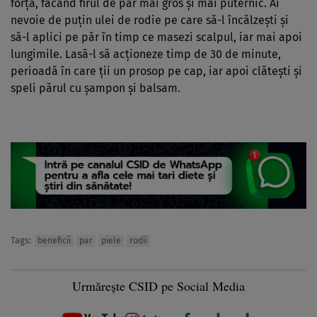
forţă, făcând firul de păr mai gros şi mai puternic. Ai
nevoie de puţin ulei de rodie pe care să-l încălzeşti şi
să-l aplici pe păr în timp ce masezi scalpul, iar mai apoi
lungimile. Lasă-l să acţioneze timp de 30 de minute,
perioadă în care ţii un prosop pe cap, iar apoi clăteşti şi
speli părul cu şampon şi balsam.
Tags:
beneficii
par
piele
rodii
Urmărește CSID pe Social Media