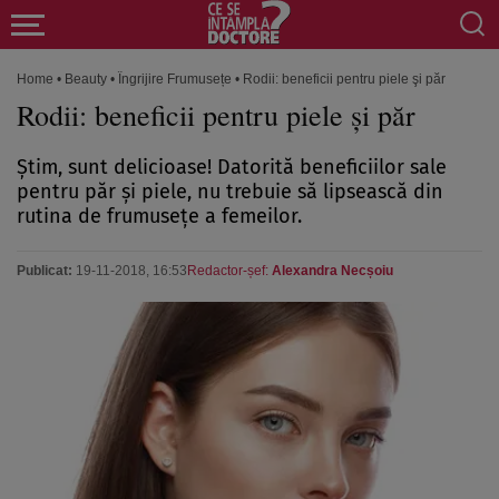
Home
•
Beauty
•
Îngrijire Frumusețe
•
Rodii: beneficii pentru piele şi păr
Rodii: beneficii pentru piele şi păr
Ştim, sunt delicioase! Datorită beneficiilor sale
pentru păr şi piele, nu trebuie să lipsească din
rutina de frumuseţe a femeilor.
Publicat:
19-11-2018, 16:53
Redactor-șef:
Alexandra Necșoiu