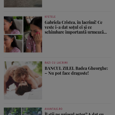
KFETELE
Gabriela Cristea, în lacrimi! Ce
veste i-a dat soțul ei și ce
schimbare importantă urmează...
RAZI CU LACRIMI
BANCUL ZILEI. Badea Gheorghe:
– Nu pot face dragoste!
AVANTAJE.RO
Îl știi pe uriașul actor? A dat cu