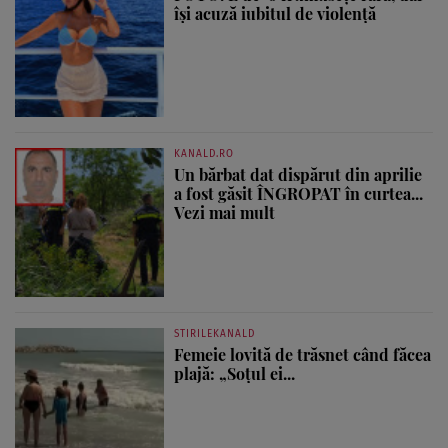
își acuză iubitul de violență
KANALD.RO
Un bărbat dat dispărut din aprilie
a fost găsit ÎNGROPAT în curtea...
Vezi mai mult
STIRILEKANALD
Femeie lovită de trăsnet când făcea
plajă: „Soțul ei...