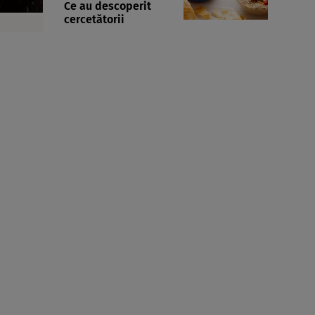
Ce au descoperit
cercetătorii