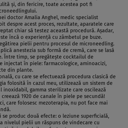
ită şi, din fericire, toate acestea pot fi
croneedlingului.
nei doctor
Amalia Anghel, medic specialist
it despre acest proces, rezultate, aparatele care
dreptat chiar să testez această procedură. Aşadar,
este încă o experienţă cu zâmbetul pe buze.
egătirea pielii pentru procesul de microneedling.
aplică anestezia sub formă de cremă, care se lasă
 Între timp, se pregăteşte cocktailul de
e injectat în piele: farmacologice, aminoacizi,
cte din plante.
onală, cu care se efectuează procedura clasică de
a folosită în cazul meu, utilizează un sistem de
l inoxidabil, gamma sterilizate care oscilează
e creează 1920 de canale în piele pe secundă!
ci, care folosesc mezoterapia, nu pot face mai
undă.
 se produc două efecte: o leziune superficială,
la nivelul pielii un răspuns de vindecare cu