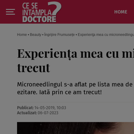
HOME
Home
•
Beauty
•
Îngrijire Frumusețe
•
Experienţa mea cu microneedlingul
Experienţa mea cu mi
trecut
Microneedlingul s-a aflat pe lista mea de
ezitare. Iată prin ce am trecut!
Publicat:
14-05-2019, 10:03
Actualizat:
06-07-2023