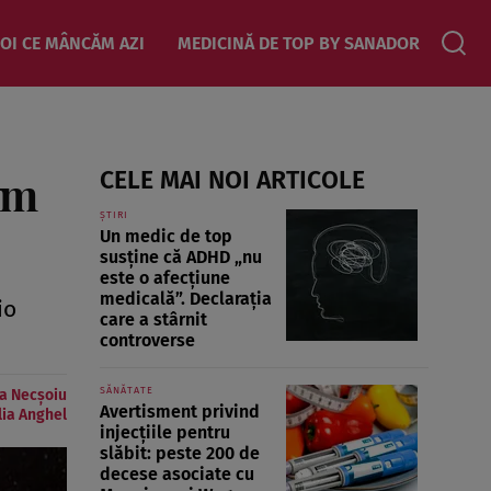
OI CE MÂNCĂM AZI
MEDICINĂ DE TOP BY SANADOR
am
CELE MAI NOI ARTICOLE
ȘTIRI
Un medic de top
susține că ADHD „nu
este o afecțiune
medicală”. Declarația
io
care a stârnit
controverse
SĂNĂTATE
a Necșoiu
Avertisment privind
lia Anghel
injecțiile pentru
slăbit: peste 200 de
decese asociate cu