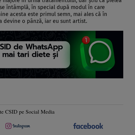
 majore în urma tratamentului, dar ştiu că pielea
se întâmplă, în special după modul în care
ine acesta este primul semn, mai ales că în
 devine o pânză, iar eu sunt artist.
te CSID pe Social Media