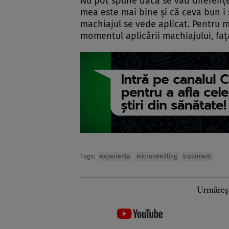
Nu pot spune dacă se văd diferenţe
mea este mai bine şi că ceva bun i 
machiajul se vede aplicat. Pentru m
momentul aplicării machiajului, faţa
Tags:
experienta
microneedling
tratament
Urmăreș