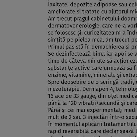
laxitate, depozite adipoase sau celul
ameliorate şi tratate cu ajutorul mi
Am trecut pragul cabinetului doam
dermatovenerologie,
care ne-a vorb
se folosesc şi, curiozitatea m-a în
simţită pe pielea mea, am trecut p
Primul pas stă în demachierea şi pr
Se dezinfectează bine, iar apoi se 
timp de câteva minute să acţioneze.
substanţe active care urmează să fi
enzime, vitamine, minerale şi extra
Spre deosebire de o seringă tradiţi
mezoterapie, Dermapen 4, tehnologi
16 ace de 33 gauge, din oţel medica
până la 120 vibraţii/secundă şi car
Până şi cei mai experimentaţi medi
mult de 2 sau 3 injectări într-o sec
În momentul aplicării tratamentului
rapid reversibilă care declanşează 