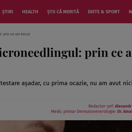
ȘTIRI
HEALTH
ȘTII CĂ MERITĂ
DIETE & SPORT
N
: prin ce am trecut
croneedlingul: prin ce 
 testare aşadar, cu prima ocazie, nu am avut nic
Redactor-șef:
Alexandr
Medic primar Dermatovenerologie:
Dr. Ama