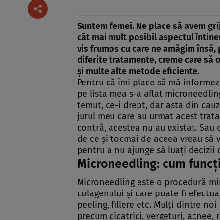
Suntem femei. Ne place să avem grij
cât mai mult posibil aspectul întinerit
vis frumos cu care ne amăgim însă, 
diferite tratamente, creme care să o
şi multe alte metode eficiente.
Pentru că îmi place să mă informez 
pe lista mea s-a aflat microneedli
temut, ce-i drept, dar asta din ca
jurul meu care au urmat acest tratam
contră, acestea nu au existat. Sau c
de ce şi tocmai de aceea vreau să 
pentru a nu ajunge să luaţi decizii
Microneedling: cum funcţ
Microneedling este o procedură min
colagenului şi care poate fi efectu
peeling, fillere etc. Mulţi dintre n
precum cicatrici, vergeturi,
acnee, 