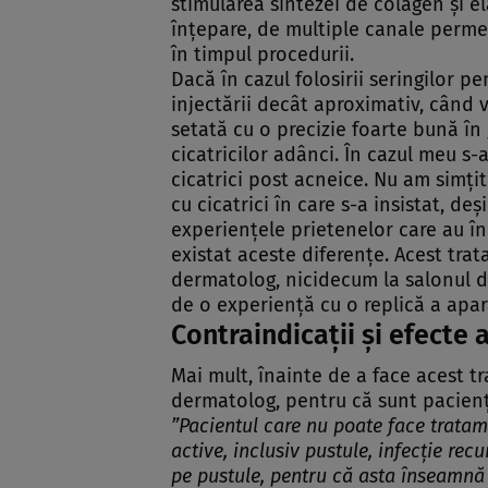
stimularea sintezei de colagen şi ela
înţepare, de multiple canale perme
în timpul procedurii.
Dacă în cazul folosirii seringilor
injectării decât aproximativ, când
setată cu o precizie foarte bună în
cicatricilor adânci. În cazul meu s-
cicatrici post acneice. Nu am simţit
cu cicatrici în care s-a insistat, d
experienţele prietenelor care au în
existat aceste diferenţe. Acest tra
dermatolog, nicidecum la salonul de 
de o experienţă cu o replică a apar
Contraindicaţii şi efecte
Mai mult, înainte de a face acest t
dermatolog, pentru că sunt pacienţ
”Pacientul care nu poate face tratam
active, inclusiv pustule, infecţie recu
pe pustule, pentru că asta înseamnă