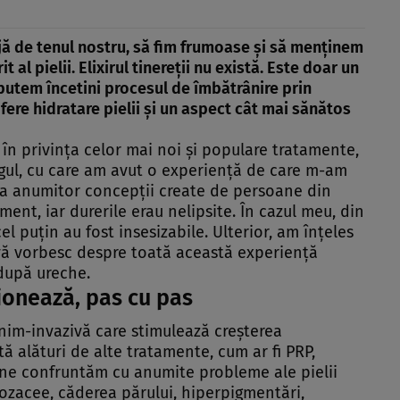
ă de tenul nostru, să fim frumoase şi să menţinem
 al pielii. Elixirul tinereţii nu există. Este doar un
putem încetini procesul de îmbătrânire prin
fere hidratare pielii şi un aspect cât mai sănătos
în privinţa celor mai noi şi populare tratamente,
ngul, cu care am avut o experienţă de care m-am
uza anumitor concepţii create de persoane din
ent, iar durerile erau nelipsite. În cazul meu, din
el puţin au fost insesizabile. Ulterior, am înţeles
vă vorbesc despre toată această experienţă
 după ureche.
ionează, pas cu pas
im-invazivă care stimulează creşterea
ată alături de alte tratamente,
cum ar fi PRP,
oi ne confruntăm cu anumite probleme ale pielii
rozacee
, căderea părului, hiperpigmentări,