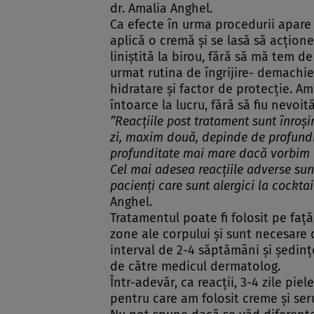
dr. Amalia Anghel.
Ca efecte în urma procedurii apare 
aplică o cremă şi se lasă să acţio
liniştită la birou, fără să mă tem d
urmat rutina de îngrijire- demachier
hidratare şi factor de protecţie. A
întoarce la lucru, fără să fiu nevoit
”Reacţiile post tratament sunt înroş
zi, maxim două, depinde de profundit
profunditate mai mare dacă vorbim de
Cel mai adesea reacţiile adverse sunt
pacienţi care sunt alergici la cocktai
Anghel.
Tratamentul poate fi folosit pe faţă
zone ale corpului şi sunt necesare 
interval de 2-4 săptămâni şi şedinţe
de către medicul dermatolog.
Într-adevăr, ca reacţii, 3-4 zile pie
pentru care am folosit creme şi ser