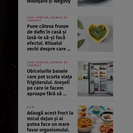
Mounjaro și Wegovy
CASĂ, GRĂDINĂ, ANIMALE DE
COMPANIE
Pune câteva frunze
de dafin în casă și
lasă-le să-și facă
efectul. Ritualul
vechi despre care ...
CASĂ, GRĂDINĂ, ANIMALE DE
COMPANIE
Obiceiurile banale
care pot scurta viața
frigiderului. Greșeli
pe care le facem
aproape fără să ...
ȘTIRI
Adaugă acest fruct la
micul dejun și ai
putea face un mare
favor organismului.