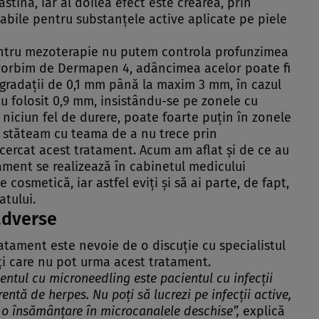
stină, iar al doilea efect este crearea, prin
abile pentru substanţele active aplicate pe piele
 pentru mezoterapie nu putem controla profunzimea
 vorbim de Dermapen 4, adâncimea acelor poate fi
 gradaţii de 0,1 mm până la maxim 3 mm, în cazul
au folosit 0,9 mm, insistându-se pe zonele cu
 niciun fel de durere, poate foarte puţin în zonele
eşi stăteam cu teama de a nu trece prin
cercat acest tratament. Acum am aflat şi de ce au
tament se realizează în cabinetul medicului
cosmetică, iar astfel eviţi şi să ai parte, de fapt,
atului.
 adverse
ratament este nevoie de o discuţie cu specialistul
i care nu pot urma acest tratament.
entul cu microneedling este pacientul cu infecţii
rentă de herpes. Nu poţi să lucrezi pe infecţii active,
 o însămânţare în microcanalele deschise”,
explică