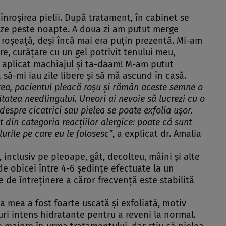
înroşirea pielii. După tratament, în cabinet se
neze peste noapte. A doua zi am putut merge
e roşeaţă, deşi încă mai era puţin prezentă. Mi-am
e, curăţare cu un gel potrivit tenului meu,
m aplicat machiajul şi ta-daam! M-am putut
ă să-mi iau zile libere şi să mă ascund în casă.
irea, pacientul pleacă roşu şi rămân aceste semne o
atea needlingului. Uneori ai nevoie să lucrezi cu o
spre cicatrici sau pielea se poate exfolia uşor.
 din categoria reacţiilor alergice: poate că sunt
lurile pe care eu le folosesc”
, a explicat dr. Amalia
, inclusiv pe pleoape, gât, decolteu, mâini şi alte
de obicei între 4-6 şedinţe efectuate la un
 de întreţinere a căror frecvenţă este stabilită
lea mea a fost foarte uscată şi exfoliată, motiv
uri intens hidratante pentru a reveni la normal.