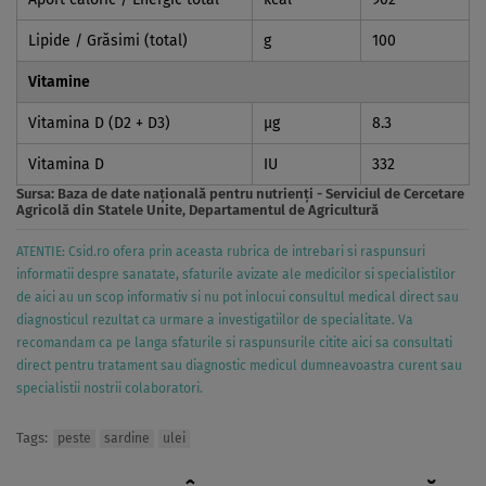
Lipide / Grăsimi (total)
g
100
Vitamine
Vitamina D (D2 + D3)
µg
8.3
Vitamina D
IU
332
Sursa:
Baza de date naţională pentru nutrienţi - Serviciul de Cercetare
Agricolă din Statele Unite, Departamentul de Agricultură
ATENTIE: Csid.ro ofera prin aceasta rubrica de intrebari si raspunsuri
informatii despre sanatate, sfaturile avizate ale medicilor si specialistilor
de aici au un scop informativ si nu pot inlocui consultul medical direct sau
diagnosticul rezultat ca urmare a investigatiilor de specialitate. Va
recomandam ca pe langa sfaturile si raspunsurile citite aici sa consultati
direct pentru tratament sau diagnostic medicul dumneavoastra curent sau
specialistii nostrii colaboratori.
Tags:
peste
sardine
ulei