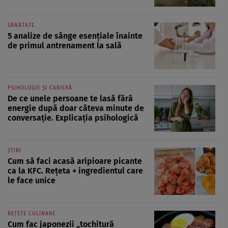
SĂNĂTATE
5 analize de sânge esențiale înainte
de primul antrenament la sală
PSIHOLOGIE ȘI CARIERĂ
De ce unele persoane te lasă fără
energie după doar câteva minute de
conversație. Explicația psihologică
ȘTIRI
Cum să faci acasă aripioare picante
ca la KFC. Rețeta + ingredientul care
le face unice
REȚETE CULINARE
Cum fac japonezii „tochitură