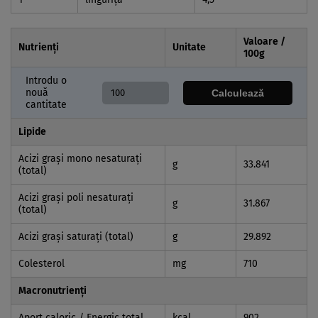
Valoare /
Nutrienți
Unitate
100
g
Introdu o
nouă
Calculează
cantitate
Lipide
Acizi graşi mono nesaturaţi
g
33.841
(total)
Acizi graşi poli nesaturaţi
g
31.867
(total)
Acizi graşi saturaţi (total)
g
29.892
Colesterol
mg
710
Macronutrienți
Aport caloric / Energic total
kcal
902