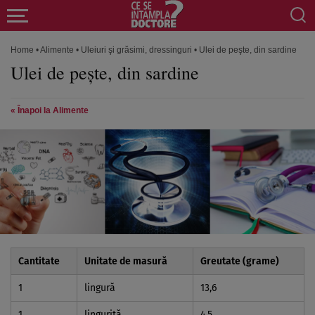
Home
•
Alimente
•
Uleiuri şi grăsimi, dressinguri
•
Ulei de peşte, din sardine
Ulei de peşte, din sardine
« Înapoi la Alimente
Cantitate
Unitate de masură
Greutate (grame)
1
lingură
13,6
1
linguriţă
4,5