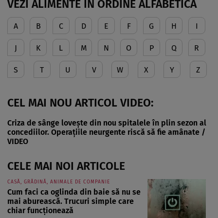
VEZI ALIMENTE ÎN ORDINE ALFABETICĂ
A
B
C
D
E
F
G
H
I
J
K
L
M
N
O
P
Q
R
S
T
U
V
W
X
Y
Z
CEL MAI NOU ARTICOL VIDEO:
Criza de sânge lovește din nou spitalele în plin sezon al
concediilor. Operațiile neurgente riscă să fie amânate /
VIDEO
CELE MAI NOI ARTICOLE
CASĂ, GRĂDINĂ, ANIMALE DE COMPANIE
Cum faci ca oglinda din baie să nu se
mai aburească. Trucuri simple care
chiar funcționează