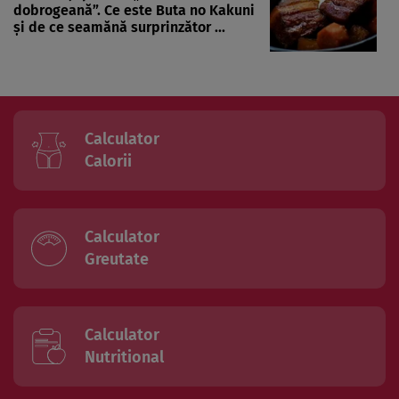
dobrogeană”. Ce este Buta no Kakuni
și de ce seamănă surprinzător ...
Calculator
Calorii
Calculator
Greutate
Calculator
Nutritional