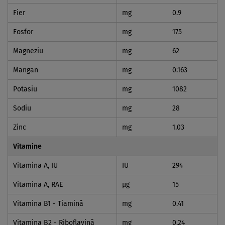
Fier
mg
0.9
Fosfor
mg
175
Magneziu
mg
62
Mangan
mg
0.163
Potasiu
mg
1082
Sodiu
mg
28
Zinc
mg
1.03
Vitamine
Vitamina A, IU
IU
294
Vitamina A, RAE
µg
15
Vitamina B1 - Tiamină
mg
0.41
Vitamina B2 - Riboflavină
mg
0.24