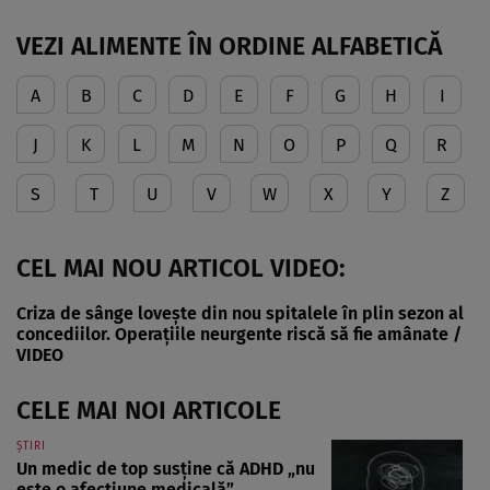
VEZI ALIMENTE ÎN ORDINE ALFABETICĂ
A
B
C
D
E
F
G
H
I
J
K
L
M
N
O
P
Q
R
S
T
U
V
W
X
Y
Z
CEL MAI NOU ARTICOL VIDEO:
Criza de sânge lovește din nou spitalele în plin sezon al
concediilor. Operațiile neurgente riscă să fie amânate /
VIDEO
CELE MAI NOI ARTICOLE
ȘTIRI
Un medic de top susține că ADHD „nu
este o afecțiune medicală”.