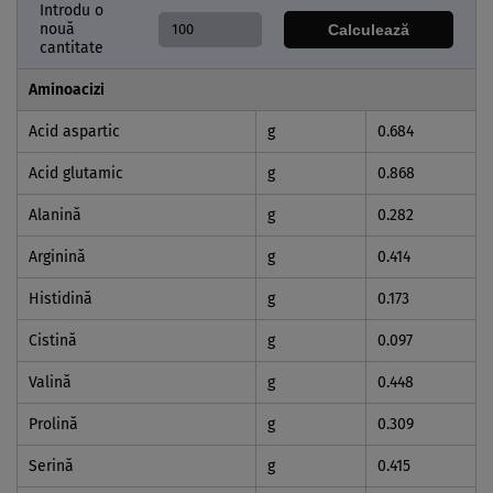
Introdu o
nouă
Calculează
cantitate
Aminoacizi
Acid aspartic
g
0.684
Acid glutamic
g
0.868
Alanină
g
0.282
Arginină
g
0.414
Histidină
g
0.173
Cistină
g
0.097
Valină
g
0.448
Prolină
g
0.309
Serină
g
0.415