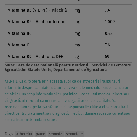
Vitamina B3 (vit. PP) - Niacină
mg
7.4
Vitamina B5 - Acid pantotenic
mg
1.009
Vitamina B6
mg
0.42
Vitamina C
mg
7.6
Vitamina B9 - Acid folic, DFE
µg
59
Sursa:
Baza de date naţională pentru nutrienţi - Serviciul de Cercetare
Agricolă din Statele Unite, Departamentul de Agricultură
ATENTIE: Csid.ro ofera prin aceasta rubrica de intrebari si raspunsuri
informatii despre sanatate, sfaturile avizate ale medicilor si specialistilor
de aici au un scop informativ si nu pot inlocui consultul medical direct sau
diagnosticul rezultat ca urmare a investigatiilor de specialitate. Va
recomandam ca pe langa sfaturile si raspunsurile citite aici sa consultati
direct pentru tratament sau diagnostic medicul dumneavoastra curent sau
specialistii nostrii colaboratori.
Tags:
arborelui
paine
seminte
seminţele