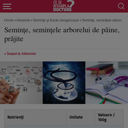
Home
•
Alimente
•
Seminţe şi fructe oleaginoase
•
Seminţe, seminţele arborelui d
Seminţe, seminţele arborelui de pâine,
prăjite
« Înapoi la Alimente
Valoare /
Nutrienți
Unitate
100
g