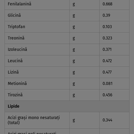
Fenilalanină
g
0.668
Glicină
g
0.39
Triptofan
g
0.103
Treonină
g
0.323
Izoleucină
g
0.371
Leucină
g
0.472
Lizină
g
0.477
Metionină
g
0.081
Tirozină
g
0.456
Lipide
Acizi graşi mono nesaturaţi
g
0.344
(total)