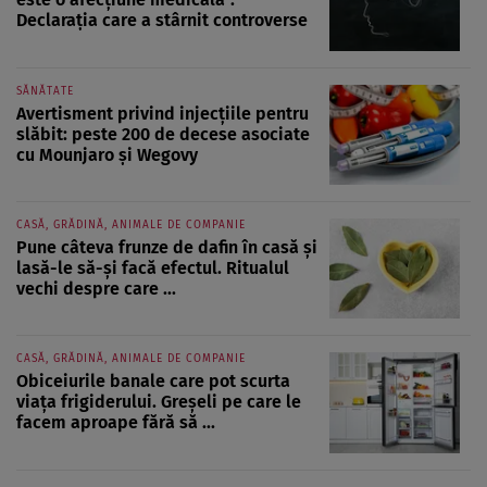
Declarația care a stârnit controverse
SĂNĂTATE
Avertisment privind injecțiile pentru
slăbit: peste 200 de decese asociate
cu Mounjaro și Wegovy
CASĂ, GRĂDINĂ, ANIMALE DE COMPANIE
Pune câteva frunze de dafin în casă și
lasă-le să-și facă efectul. Ritualul
vechi despre care ...
CASĂ, GRĂDINĂ, ANIMALE DE COMPANIE
Obiceiurile banale care pot scurta
viața frigiderului. Greșeli pe care le
facem aproape fără să ...