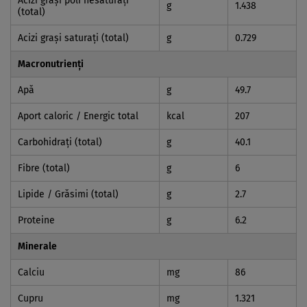
Acizi graşi poli nesaturaţi
g
1.438
(total)
Acizi graşi saturaţi (total)
g
0.729
Macronutrienți
Apă
g
49.7
Aport caloric / Energic total
kcal
207
Carbohidraţi (total)
g
40.1
Fibre (total)
g
6
Lipide / Grăsimi (total)
g
2.7
Proteine
g
6.2
Minerale
Calciu
mg
86
Cupru
mg
1.321