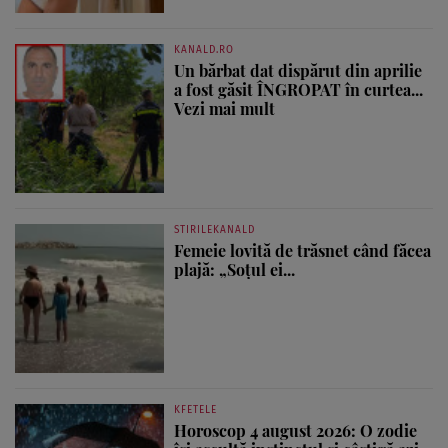
KANALD.RO
Un bărbat dat dispărut din aprilie
a fost găsit ÎNGROPAT în curtea...
Vezi mai mult
STIRILEKANALD
Femeie lovită de trăsnet când făcea
plajă: „Soțul ei...
KFETELE
Horoscop 4 august 2026: O zodie