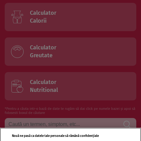
Calculator
Calorii
Calculator
Greutate
Calculator
Nutritional
*Pentru a căuta intr-o bază de date te rugăm să dai click pe numele bazei și apoi să
folosesti boxul de căutare
Nouă ne pasă ca datele tale personale să rămână confidențiale