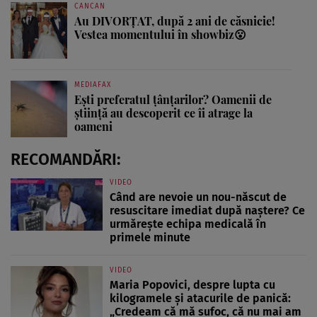
CANCAN
Au DIVORȚAT, după 2 ani de căsnicie!
Vestea momentului în showbiz😮
MEDIAFAX
Ești preferatul țânțarilor? Oamenii de
știință au descoperit ce îi atrage la
oameni
RECOMANDĂRI:
VIDEO
Când are nevoie un nou-născut de
resuscitare imediat după naștere? Ce
urmărește echipa medicală în
primele minute
VIDEO
Maria Popovici, despre lupta cu
kilogramele și atacurile de panică:
„Credeam că mă sufoc, că nu mai am