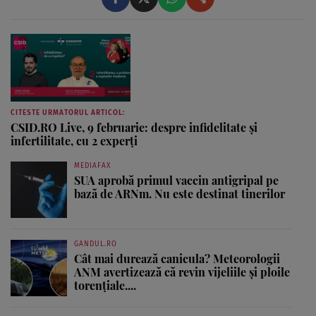
CITESTE URMATORUL ARTICOL:
CSID.RO Live, 9 februarie: despre infidelitate și
infertilitate, cu 2 experți
MEDIAFAX
SUA aprobă primul vaccin antigripal pe
bază de ARNm. Nu este destinat tinerilor
GANDUL.RO
Cât mai durează canicula? Meteorologii
ANM avertizează că revin vijeliile și ploile
torențiale....