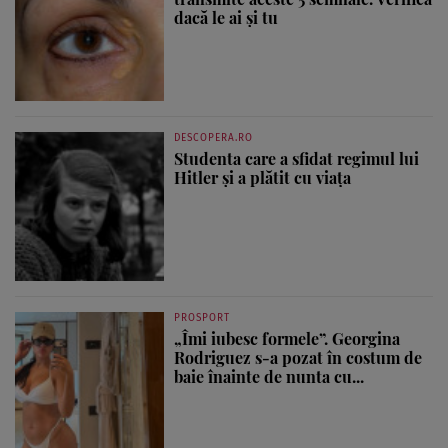
dacă le ai și tu
DESCOPERA.RO
Studenta care a sfidat regimul lui
Hitler și a plătit cu viața
PROSPORT
„Îmi iubesc formele”. Georgina
Rodriguez s-a pozat în costum de
baie înainte de nunta cu...