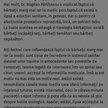
Mai mult, Dr. Bogdan Pârlițeanu a explicat faptul că
bărbații merg mai rar la medic prin faptul că există o
lipsă a educției sanitare, în general, dar și pentru că
afecțiunile prostatice reprezintă, încă, un subiect tabu.
La toate acestea se adaugă și tipologia bărbaților: există
bărbați încăpățânați, bărbați temători sau bărbați
nepăsători.
Alți factori care influențează faptul că bărbații merg mai
rar la medic sunt lipsa de încredere în sistemul sanitar
datorat unor traume în antecedente sau povestite de
cunoscuți, teama legată de internarea într-un spital sau
chiar, uneori, accesul la informațiile medicale. Însă acest
motiv nu mai este un motiv real. Astăzi există
nenumărate canale mass-media care oferă informații pe
înțelesul tuturor, există internetul, deci în câteva minute
pacienții s epot informa și pota afla ce au nevoie să știe
despre bolile urologice. Așadar, astăzi, lipsa accesului la
informația medicală nu mai este un motiv real al