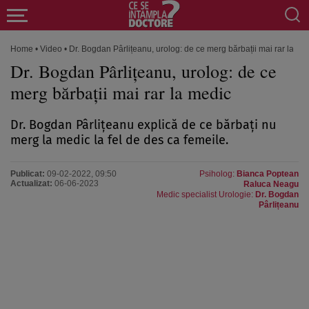
Home
•
Video
•
Dr. Bogdan Pârlițeanu, urolog: de ce merg bărbații mai rar la me
Dr. Bogdan Pârlițeanu, urolog: de ce
merg bărbații mai rar la medic
Dr. Bogdan Pârlițeanu explică de ce bărbați nu
merg la medic la fel de des ca femeile.
Publicat:
09-02-2022, 09:50
Psiholog:
Bianca Poptean
Actualizat:
06-06-2023
Raluca Neagu
Medic specialist Urologie:
Dr. Bogdan
Pârlițeanu