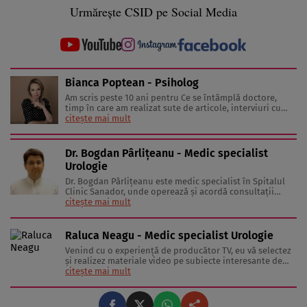
Urmărește CSID pe Social Media
Bianca Poptean - Psiholog
Am scris peste 10 ani pentru Ce se întâmplă doctore,
timp în care am realizat sute de articole, interviuri cu
medici și specialiști în diverse domenii, materiale video,
citește mai mult
conferințe și emisiuni live. Mai mult, sunt mamă a doi
băieți minunați care mi-au oferit ocazia să văd lumea
prin ...
Dr. Bogdan Pârlițeanu - Medic specialist
Urologie
Dr. Bogdan Pârlițeanu este medic specialist în Spitalul
Clinic Sanador, unde operează și acordă consultații
începând din 2018. Dr. Bogdan Pârlițeanu este medic
citește mai mult
specialist în Spitalul Clinic Sanador, unde operează și
acordă consultații începând din 2018. Membru al
Asociației Române ...
Raluca Neagu - Medic specialist Urologie
Venind cu o experienţă de producător TV, eu vă selectez
şi realizez materiale video pe subiecte interesante de
sănătate şi lifestyle, în clipuri video marca “Stiai ca”.
citește mai mult