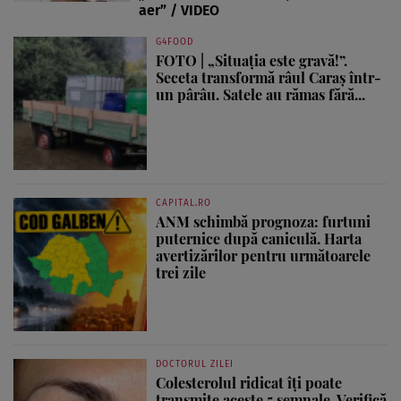
aer” / VIDEO
G4FOOD
FOTO | „Situația este gravă!”.
Seceta transformă râul Caraș într-
un pârâu. Satele au rămas fără...
CAPITAL.RO
ANM schimbă prognoza: furtuni
puternice după caniculă. Harta
avertizărilor pentru următoarele
trei zile
DOCTORUL ZILEI
Colesterolul ridicat îți poate
transmite aceste 5 semnale. Verifică