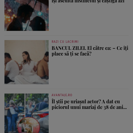
își ascultă instinctul și câștigă azi
RAZI CU LACRIMI
BANCUL ZILEI. El către ea: – Ce îți
place să ți se facă?
AVANTAJE.RO
Îl știi pe uriașul actor? A dat cu
piciorul unui mariaj de 38 de ani...