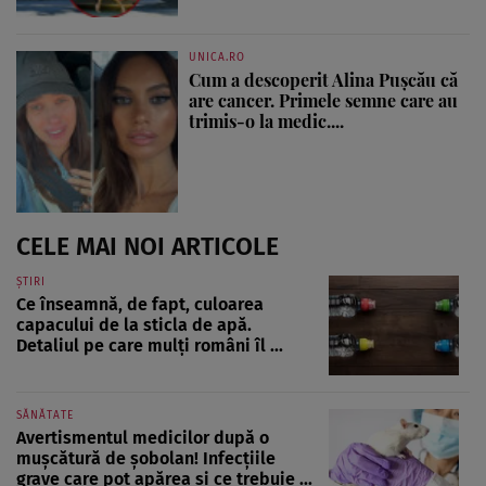
UNICA.RO
Cum a descoperit Alina Pușcău că
are cancer. Primele semne care au
trimis-o la medic....
CELE MAI NOI ARTICOLE
ȘTIRI
Ce înseamnă, de fapt, culoarea
capacului de la sticla de apă.
Detaliul pe care mulți români îl ...
SĂNĂTATE
Avertismentul medicilor după o
mușcătură de șobolan! Infecțiile
grave care pot apărea și ce trebuie ...