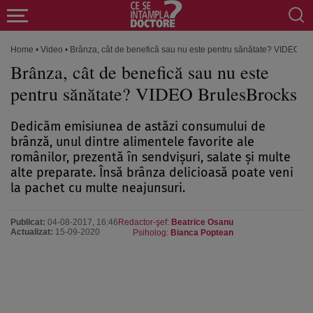
Home
•
Video
•
Brânza, cât de benefică sau nu este pentru sănătate? VIDEO Br
Brânza, cât de benefică sau nu este
pentru sănătate? VIDEO BrulesBrocks
Dedicăm emisiunea de astăzi consumului de
brânză, unul dintre alimentele favorite ale
românilor, prezentă în sendvişuri, salate şi multe
alte preparate. Însă brânza delicioasă poate veni
la pachet cu multe neajunsuri.
Publicat:
04-08-2017, 16:46
Redactor-şef:
Beatrice Osanu
Actualizat:
15-09-2020
Psiholog:
Bianca Poptean