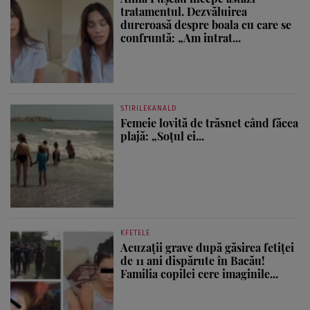
tratamentul. Dezvăluirea
dureroasă despre boala cu care se
confruntă: „Am intrat...
STIRILEKANALD
Femeie lovită de trăsnet când făcea
plajă: „Soțul ei...
KFETELE
Acuzații grave după găsirea fetiței
de 11 ani dispărute în Bacău!
Familia copilei cere imaginile...