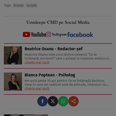
Tags:
branza
lactate
Urmărește CSID pe Social Media
Beatrice Osanu - Redactor-şef
Beatrice Osanu este unul dintre oamenii “Ce se
întâmplă, doctore?” care a asistat la naşterea emisiunii
în 2002 şi a revistei în 2005. În anii care au trecut de
citește mai mult
atunci, a cunoscut sute de medici, nutriţionişti,
antrenori de fitness şi psihologi, dar şi celebrităţi care
au inspirat-o, ...
Bianca Poptean - Psiholog
Am scris peste 10 ani pentru Ce se întâmplă doctore,
timp în care am realizat sute de articole, interviuri cu
medici și specialiști în diverse domenii, materiale video,
citește mai mult
conferințe și emisiuni live. Mai mult, sunt mamă a doi
băieți minunați care mi-au oferit ocazia să văd lumea
prin ...