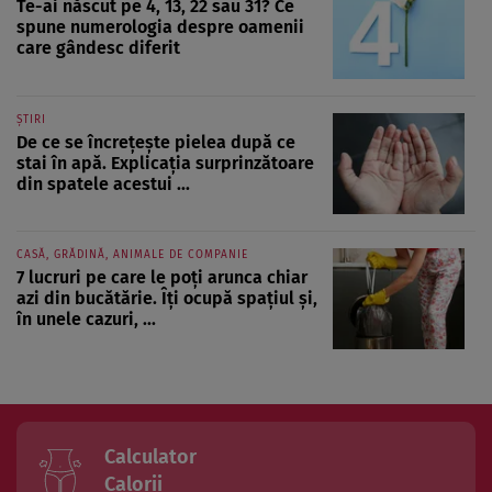
Te-ai născut pe 4, 13, 22 sau 31? Ce
spune numerologia despre oamenii
care gândesc diferit
ȘTIRI
De ce se încrețește pielea după ce
stai în apă. Explicația surprinzătoare
din spatele acestui ...
CASĂ, GRĂDINĂ, ANIMALE DE COMPANIE
7 lucruri pe care le poți arunca chiar
azi din bucătărie. Îți ocupă spațiul și,
în unele cazuri, ...
Calculator
Calorii