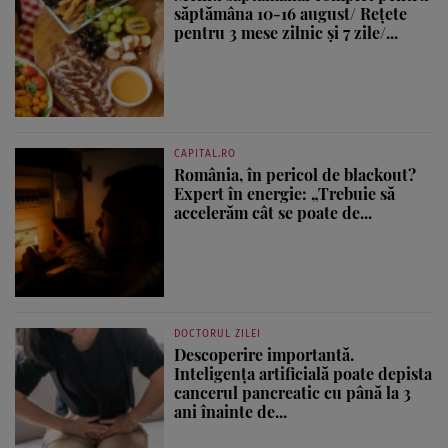
săptămâna 10-16 august/ Rețete
pentru 3 mese zilnic și 7 zile/...
CAPITAL.RO
România, în pericol de blackout?
Expert în energie: „Trebuie să
accelerăm cât se poate de...
DOCTORUL ZILEI
Descoperire importantă.
Inteligența artificială poate depista
cancerul pancreatic cu până la 3
ani înainte de...