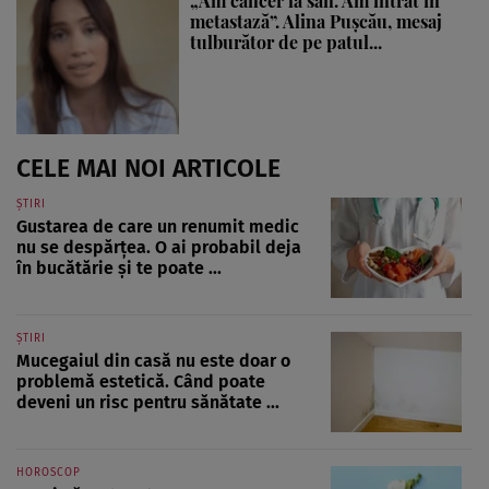
„Am cancer la sân. Am intrat în
metastază”. Alina Pușcău, mesaj
tulburător de pe patul...
CELE MAI NOI ARTICOLE
ȘTIRI
Gustarea de care un renumit medic
nu se despărțea. O ai probabil deja
în bucătărie și te poate ...
ȘTIRI
Mucegaiul din casă nu este doar o
problemă estetică. Când poate
deveni un risc pentru sănătate ...
HOROSCOP