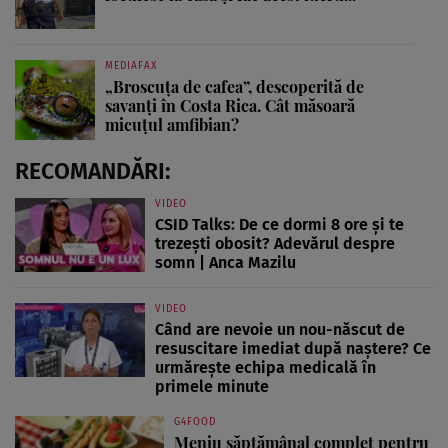
MEDIAFAX
„Broscuța de cafea”, descoperită de
savanți în Costa Rica. Cât măsoară
micuțul amfibian?
RECOMANDĂRI:
VIDEO
CSID Talks: De ce dormi 8 ore și te
trezești obosit? Adevărul despre
somn | Anca Mazilu
VIDEO
Când are nevoie un nou-născut de
resuscitare imediat după naștere? Ce
urmărește echipa medicală în
primele minute
G4FOOD
Meniu săptămânal complet pentru