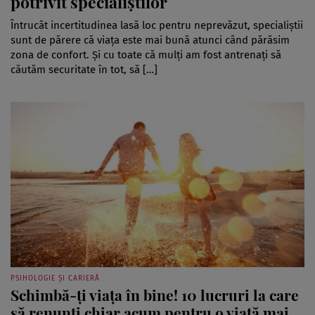
potrivit specialiștilor
Întrucât incertitudinea lasă loc pentru neprevăzut, specialiștii
sunt de părere că viața este mai bună atunci când părăsim
zona de confort. Și cu toate că mulți am fost antrenați să
căutăm securitate în tot, să […]
PSIHOLOGIE ȘI CARIERĂ
Schimbă-ți viața în bine! 10 lucruri la care
să renunți chiar acum pentru o viață mai