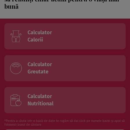
bună
Calculator
Calorii
Calculator
Greutate
Calculator
Nutritional
*Pentru a căuta intr-o bază de date te rugăm să dai click pe numele bazei și apoi să
folosesti boxul de căutare