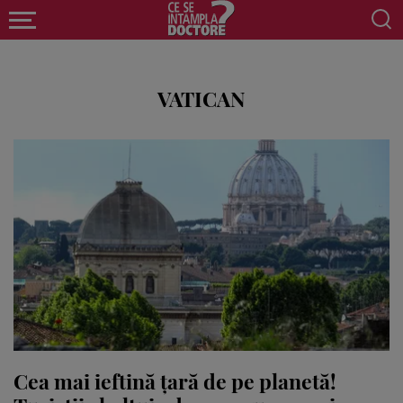
VATICAN
Cea mai ieftină țară de pe planetă!