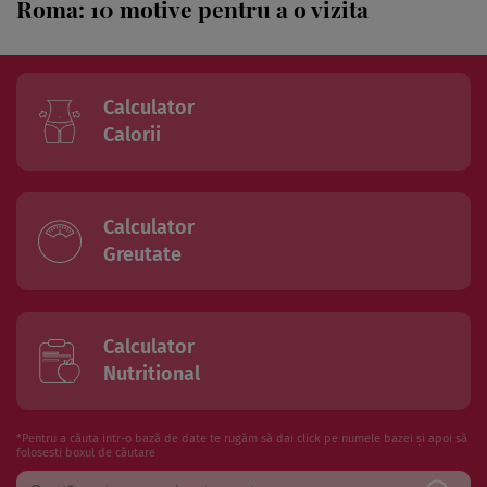
Roma: 10 motive pentru a o vizita
Calculator
Calorii
Calculator
Greutate
Calculator
Nutritional
*Pentru a căuta intr-o bază de date te rugăm să dai click pe numele bazei și apoi să
folosesti boxul de căutare