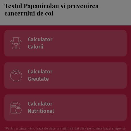
Testul Papanicolau si prevenirea
cancerului de col
Calculator
Calorii
Calculator
Greutate
Calculator
Nutritional
*Pentru a căuta intr-o bază de date te rugăm să dai click pe numele bazei și apoi să