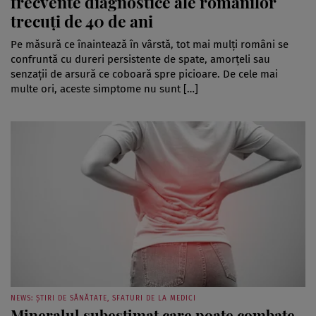
frecvente diagnostice ale românilor
trecuți de 40 de ani
Pe măsură ce înaintează în vârstă, tot mai mulți români se
confruntă cu dureri persistente de spate, amorțeli sau
senzații de arsură ce coboară spre picioare. De cele mai
multe ori, aceste simptome nu sunt […]
NEWS: ȘTIRI DE SĂNĂTATE, SFATURI DE LA MEDICI
Mineralul subestimat care poate combate