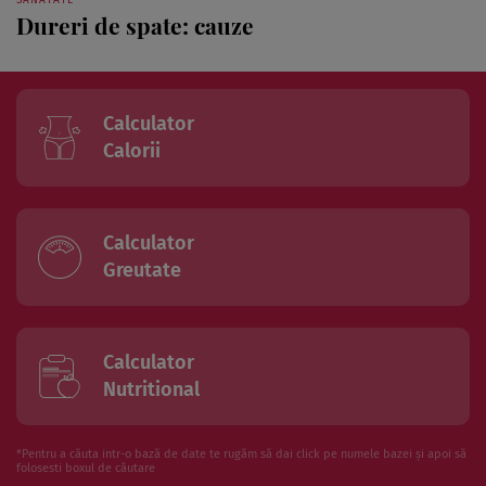
SĂNĂTATE
Dureri de spate: cauze
Calculator
Calorii
Calculator
Greutate
Calculator
Nutritional
*Pentru a căuta intr-o bază de date te rugăm să dai click pe numele bazei și apoi să
folosesti boxul de căutare