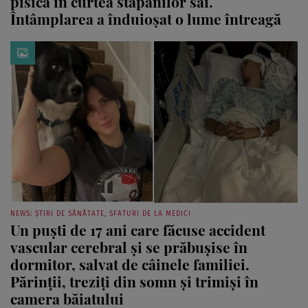
pisică în curtea stăpânilor săi.
Întâmplarea a înduioșat o lume întreagă
NEWS: ȘTIRI DE SĂNĂTATE, SFATURI DE LA MEDICI
Un puști de 17 ani care făcuse accident
vascular cerebral și se prăbușise în
dormitor, salvat de câinele familiei.
Părinții, treziți din somn și trimiși în
camera băiatului