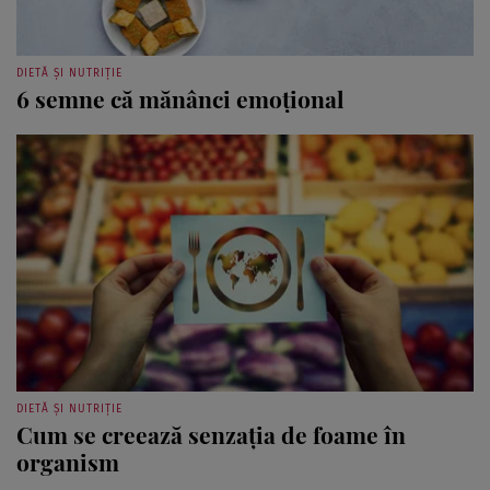
DIETĂ ȘI NUTRIȚIE
6 semne că mănânci emoțional
DIETĂ ȘI NUTRIȚIE
Cum se creează senzația de foame în
organism