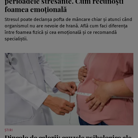
perioadele stresante. Cum recunoști
foamea emoțională
Stresul poate declanșa pofta de mâncare chiar și atunci când
organismul nu are nevoie de hrană. Află cum faci diferența
între foamea fizică și cea emoțională și ce recomandă
specialiștii.
ȘTIRI
Dincolo de calorii: cauzele psihologice ale