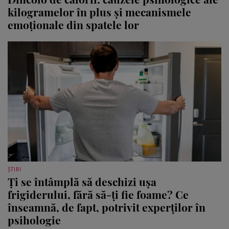
kilogramelor în plus și mecanismele
emoționale din spatele lor
ȘTIRI
Ți se întâmplă să deschizi ușa
frigiderului, fără să-ți fie foame? Ce
înseamnă, de fapt, potrivit experților în
psihologie