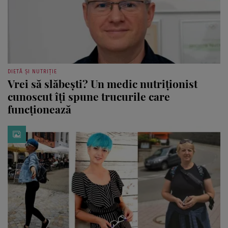
DIETĂ ȘI NUTRIȚIE
Vrei să slăbești? Un medic nutriționist
cunoscut îți spune trucurile care
funcționează