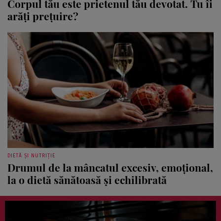
Corpul tău este prietenul tău devotat. Tu îi
arăți prețuire?
DIETĂ ȘI NUTRIȚIE
Drumul de la mâncatul excesiv, emoțional,
la o dietă sănătoasă și echilibrată