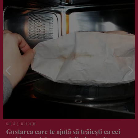
VEDETE
Reteța de brioșe cu banane și afine a