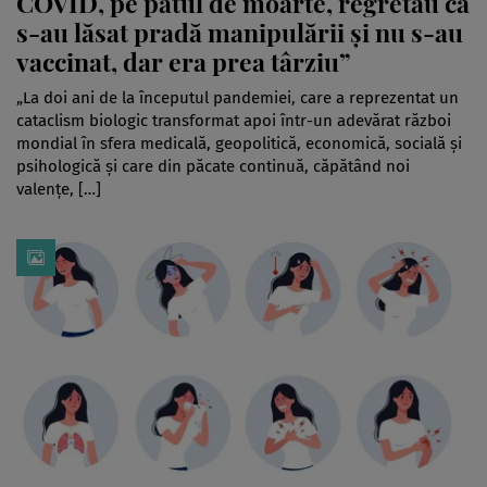
COVID, pe patul de moarte, regretau că
s-au lăsat pradă manipulării și nu s-au
vaccinat, dar era prea târziu”
„La doi ani de la începutul pandemiei, care a reprezentat un
cataclism biologic transformat apoi într-un adevărat război
mondial în sfera medicală, geopolitică, economică, socială și
psihologică și care din păcate continuă, căpătând noi
valențe, […]