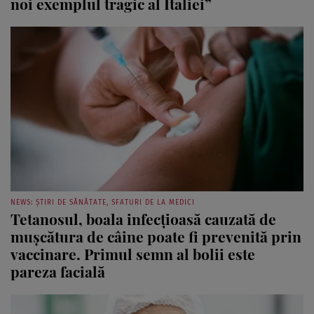
noi exemplul tragic al Italiei”
NEWS: ȘTIRI DE SĂNĂTATE, SFATURI DE LA MEDICI
Tetanosul, boala infecțioasă cauzată de
mușcătura de câine poate fi prevenită prin
vaccinare. Primul semn al bolii este
pareza facială