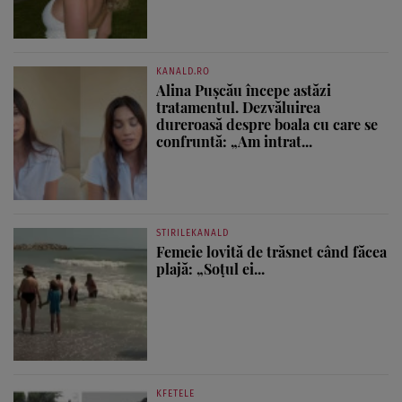
KANALD.RO
Alina Pușcău începe astăzi
tratamentul. Dezvăluirea
dureroasă despre boala cu care se
confruntă: „Am intrat...
STIRILEKANALD
Femeie lovită de trăsnet când făcea
plajă: „Soțul ei...
KFETELE