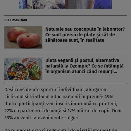
RECOMANDĂRI
Naturale sau concepute în laborator?
Ce sunt piersicile plate și cât de
sănătoase sunt, în realitate
Dieta vegană și postul, alternativa
naturală la Ozempic? Ce se întâmplă
în organism atunci când renunți…
Deși considerate sporturi individuale, alergarea,
ciclismul și triatlonul aduc oamenii împreună: 49%
dintre participanți s-au înscris împreună cu prieteni,
22% cu partenerul de viață și 17% alături de copii. Doar
33% au venit la evenimente singuri.
De remarcat este și segmentul de vârstă interesat de