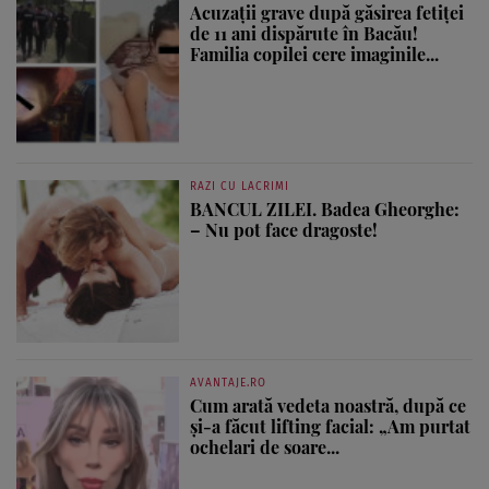
Acuzații grave după găsirea fetiței
de 11 ani dispărute în Bacău!
Familia copilei cere imaginile...
RAZI CU LACRIMI
BANCUL ZILEI. Badea Gheorghe:
– Nu pot face dragoste!
AVANTAJE.RO
Cum arată vedeta noastră, după ce
și-a făcut lifting facial: „Am purtat
ochelari de soare...