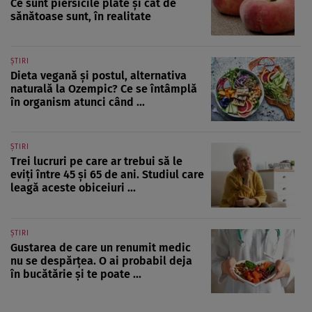
Ce sunt piersicile plate și cât de
sănătoase sunt, în realitate
ȘTIRI
Dieta vegană și postul, alternativa
naturală la Ozempic? Ce se întâmplă
în organism atunci când ...
ȘTIRI
Trei lucruri pe care ar trebui să le
eviți între 45 și 65 de ani. Studiul care
leagă aceste obiceiuri ...
ȘTIRI
Gustarea de care un renumit medic
nu se despărțea. O ai probabil deja
în bucătărie și te poate ...