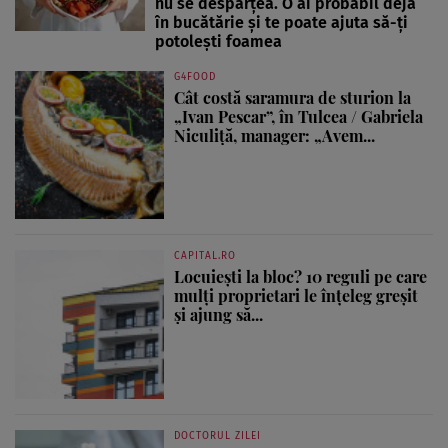
nu se despărțea. O ai probabil deja
în bucătărie și te poate ajuta să-ți
potolești foamea
G4FOOD
Cât costă saramura de sturion la
„Ivan Pescar”, în Tulcea / Gabriela
Niculiță, manager: „Avem...
CAPITAL.RO
Locuiești la bloc? 10 reguli pe care
mulți proprietari le înțeleg greșit
și ajung să...
DOCTORUL ZILEI