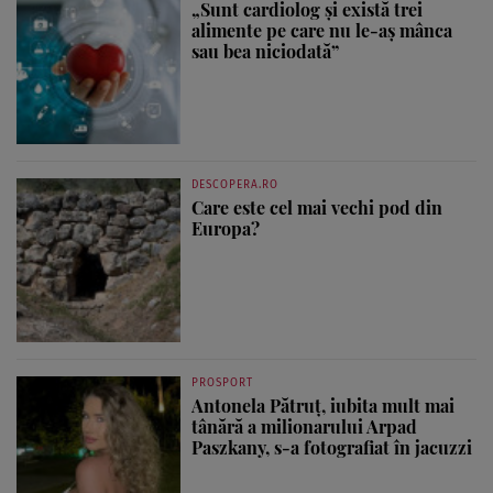
„Sunt cardiolog și există trei
alimente pe care nu le-aș mânca
sau bea niciodată”
DESCOPERA.RO
Care este cel mai vechi pod din
Europa?
PROSPORT
Antonela Pătruț, iubita mult mai
tânără a milionarului Arpad
Paszkany, s-a fotografiat în jacuzzi