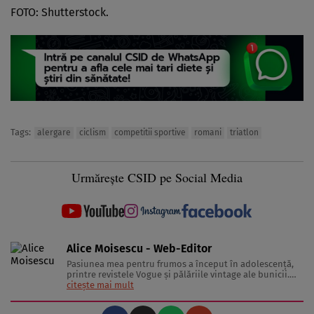
FOTO: Shutterstock.
Tags:
alergare
ciclism
competitii sportive
romani
triatlon
Urmărește CSID pe Social Media
Alice Moisescu - Web-Editor
Pasiunea mea pentru frumos a început în adolescență,
printre revistele Vogue și pălăriile vintage ale bunicii.
Astăzi, am transformat acea fascinație într-o misiune:
citește mai mult
aceea de a te ajuta să-ți găsești propriul stil și să trăiești
frumos. Pentru a înțelege secretele din spatele hainelor,