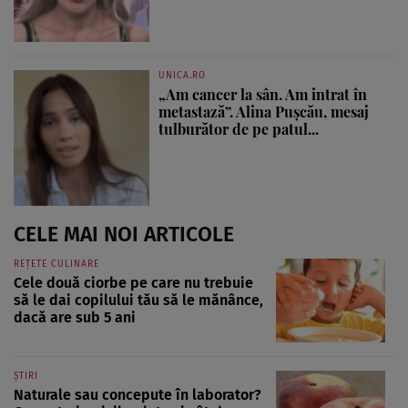
UNICA.RO
„Am cancer la sân. Am intrat în
metastază”. Alina Pușcău, mesaj
tulburător de pe patul...
CELE MAI NOI ARTICOLE
REȚETE CULINARE
Cele două ciorbe pe care nu trebuie
să le dai copilului tău să le mănânce,
dacă are sub 5 ani
ȘTIRI
Naturale sau concepute în laborator?