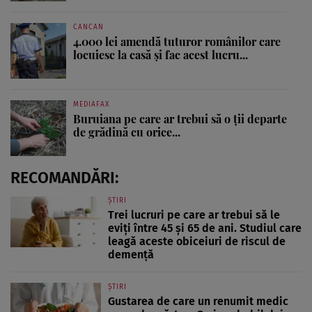
CANCAN
4.000 lei amendă tuturor românilor care
locuiesc la casă și fac acest lucru...
MEDIAFAX
Buruiana pe care ar trebui să o ții departe
de grădină cu orice...
RECOMANDĂRI:
ȘTIRI
Trei lucruri pe care ar trebui să le
eviți între 45 și 65 de ani. Studiul care
leagă aceste obiceiuri de riscul de
demență
ȘTIRI
Gustarea de care un renumit medic