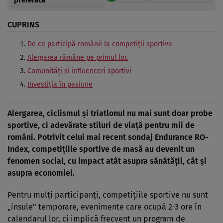
CUPRINS
De ce participă românii la competiții sportive
Alergarea rămâne pe primul loc
Comunități și influenceri sportivi
Investiția în pasiune
Alergarea, ciclismul și triatlonul nu mai sunt doar probe
sportive, ci adevărate stiluri de viață pentru mii de
români. Potrivit celui mai recent sondaj Endurance RO-
Index, competițiile sportive de masă au devenit un
fenomen social, cu impact atât asupra sănătății, cât și
asupra economiei.
Pentru mulți participanți, competițiile sportive nu sunt
„insule” temporare, evenimente care ocupă 2-3 ore în
calendarul lor, ci implică frecvent un program de