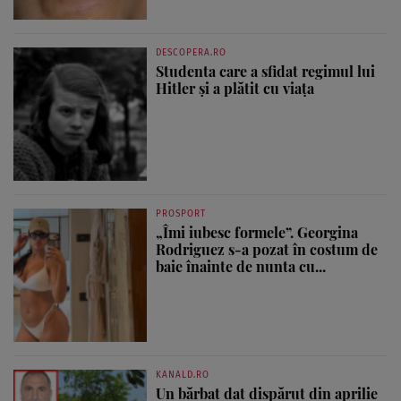
DESCOPERA.RO
Studenta care a sfidat regimul lui
Hitler și a plătit cu viața
PROSPORT
„Îmi iubesc formele”. Georgina
Rodriguez s-a pozat în costum de
baie înainte de nunta cu...
KANALD.RO
Un bărbat dat dispărut din aprilie