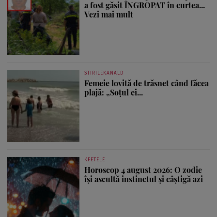
a fost găsit ÎNGROPAT în curtea...
Vezi mai mult
STIRILEKANALD
Femeie lovită de trăsnet când făcea
plajă: „Soțul ei...
KFETELE
Horoscop 4 august 2026: O zodie
își ascultă instinctul și câștigă azi