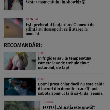
Vestea momentului în showbiz😮
MEDIAFAX
Ești preferatul țânțarilor? Oamenii de
știință au descoperit ce îi atrage la
oameni
RECOMANDĂRI:
ȘTIRI
În frigider sau la temperatura
camerei? Unde trebuie ținut
usturoiul, de fapt
ȘTIRI
Dormi prost chiar dacă nu este cald?
6 lucruri din dormitor care îți pot
sabota somnul fără să-ți dai seama
G4FOOD
FOTO | „Situația este gravă!”.