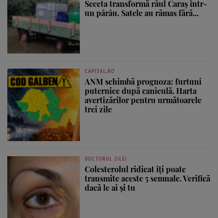
Seceta transformă râul Caraș într-
un pârâu. Satele au rămas fără...
CAPITAL.RO
ANM schimbă prognoza: furtuni
puternice după caniculă. Harta
avertizărilor pentru următoarele
trei zile
DOCTORUL ZILEI
Colesterolul ridicat îți poate
transmite aceste 5 semnale. Verifică
dacă le ai și tu