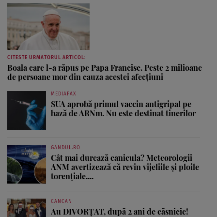
CITESTE URMATORUL ARTICOL:
Boala care l-a răpus pe Papa Francisc. Peste 2 milioane
de persoane mor din cauza acestei afecțiuni
MEDIAFAX
SUA aprobă primul vaccin antigripal pe
bază de ARNm. Nu este destinat tinerilor
GANDUL.RO
Cât mai durează canicula? Meteorologii
ANM avertizează că revin vijeliile și ploile
torențiale....
CANCAN
Au DIVORȚAT, după 2 ani de căsnicie!