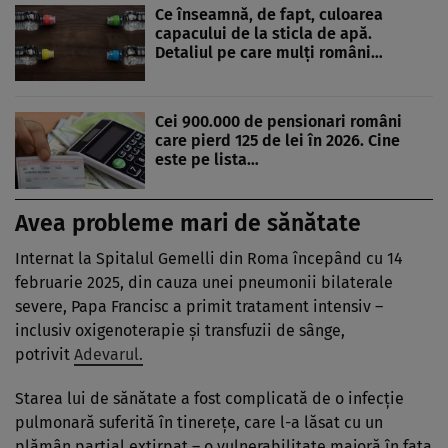
Ce înseamnă, de fapt, culoarea
capacului de la sticla de apă.
Detaliul pe care mulți români…
Cei 900.000 de pensionari români
care pierd 125 de lei în 2026. Cine
este pe lista…
Avea probleme mari de sănătate
Internat la Spitalul Gemelli din Roma începând cu 14
februarie 2025, din cauza unei pneumonii bilaterale
severe, Papa Francisc a primit tratament intensiv –
inclusiv oxigenoterapie și transfuzii de sânge,
potrivit
Adevarul.
Starea lui de sănătate a fost complicată de o infecție
pulmonară suferită în tinerețe, care l-a lăsat cu un
plămân parțial extirpat – o vulnerabilitate majoră în fața