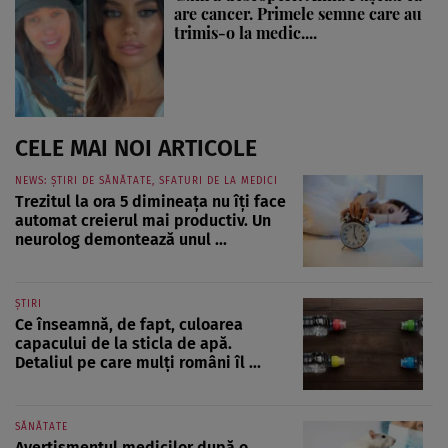
are cancer. Primele semne care au
trimis-o la medic....
CELE MAI NOI ARTICOLE
NEWS: ȘTIRI DE SĂNĂTATE, SFATURI DE LA MEDICI
Trezitul la ora 5 dimineața nu îți face
automat creierul mai productiv. Un
neurolog demontează unul ...
ȘTIRI
Ce înseamnă, de fapt, culoarea
capacului de la sticla de apă.
Detaliul pe care mulți români îl ...
SĂNĂTATE
Avertismentul medicilor după o