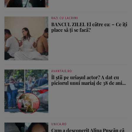
RAZI CU LACRIMI
BANCUL ZILEI. El către ea: – Ce îți
place să ți se facă?
AVANTAJE.RO
Îl știi pe uriașul actor? A dat cu
piciorul unui mariaj de 38 de ani...
UNICA.RO
Cum a descoperit Alina Pușcău că