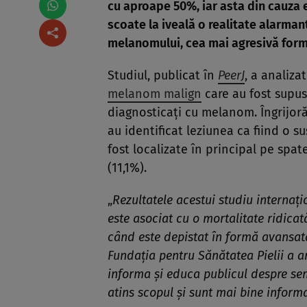
cu aproape 50%, iar asta din cauza 
scoate la iveală o realitate alarma
melanomului, cea mai agresivă form
Studiul, publicat în
PeerJ
, a analiza
melanom malign
care au fost supuse
diagnosticați cu melanom. Îngrijoră
au identificat leziunea ca fiind o 
fost localizate în principal pe spat
(11,1%).
„
Rezultatele acestui studiu internaț
este asociat cu o mortalitate ridicat
când este depistat în formă avansat
Fundația pentru Sănătatea Pielii a a
informa și educa publicul despre sem
atins scopul și sunt mai bine inform