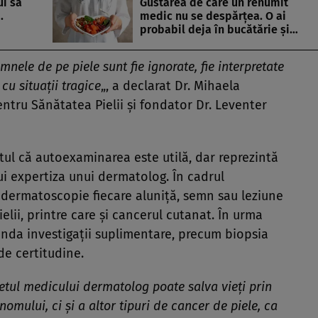
ui să
Gustarea de care un renumit
.
medic nu se despărțea. O ai
probabil deja în bucătărie și…
ele de pe piele sunt fie ignorate, fie interpretate
cu situații tragice
„, a declarat Dr. Mihaela
entru Sănătatea Pielii și fondator Dr. Leventer
tul că autoexaminarea este utilă, dar reprezintă
ui expertiza unui dermatolog. În cadrul
n dermatoscopie fiecare aluniță, semn sau leziune
ielii, printre care și cancerul cutanat. În urma
nda investigații suplimentare, precum biopsia
 de certitudine.
etul medicului dermatolog poate salva vieți prin
mului, ci și a altor tipuri de cancer de piele, ca