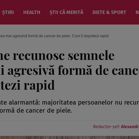
ȘTIRI
HEALTH
ȘTII CĂ MERITĂ
DIETE & SPORT
N
 mai agresivă formă de cancer de piele. Cum îl depistezi rapid
ne recunosc semnele
 agresivă formă de canc
tezi rapid
tate alarmantă: majoritatea persoanelor nu recu
ormă de cancer de piele.
Redactor-șef:
Alexandr