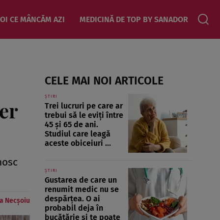
OI CE MÂNCĂM AZI
MEDICINĂ DE TOP BY SANADOR
CELE MAI NOI ARTICOLE
ȘTIRI
er
Trei lucruri pe care ar
trebui să le eviți între
45 și 65 de ani.
Studiul care leagă
aceste obiceiuri ...
nosc
ȘTIRI
Gustarea de care un
renumit medic nu se
despărțea. O ai
a Necșoiu
probabil deja în
bucătărie și te poate