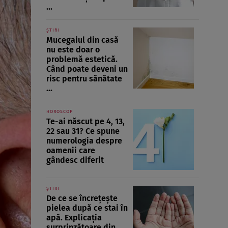
...
ȘTIRI
Mucegaiul din casă
nu este doar o
problemă estetică.
Când poate deveni un
risc pentru sănătate
...
HOROSCOP
Te-ai născut pe 4, 13,
22 sau 31? Ce spune
numerologia despre
oamenii care
gândesc diferit
ȘTIRI
De ce se încrețește
pielea după ce stai în
apă. Explicația
surprinzătoare din