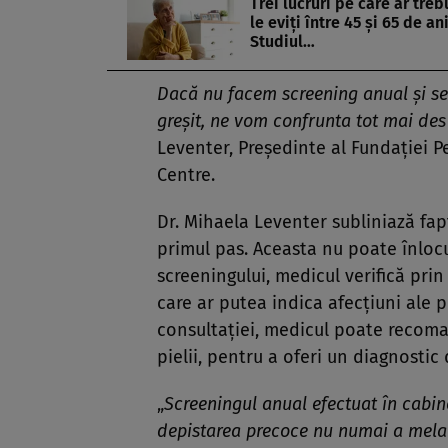
Trei lucruri pe care ar treb
le eviți între 45 și 65 de ani
Studiul…
Dacă nu facem screening anual și semn
greșit, ne vom confrunta tot mai des 
Leventer, Președinte al Fundației P
Centre.
Dr. Mihaela Leventer subliniază fap
primul pas. Aceasta nu poate înloc
screeningului, medicul verifică pri
care ar putea indica afecțiuni ale p
consultației, medicul poate recoma
pielii, pentru a oferi un diagnostic
„
Screeningul anual efectuat în cabin
depistarea precoce nu numai a melano