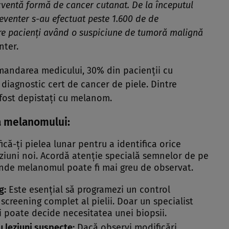
ventă formă de cancer cutanat. De la începutul
 Leventer s-au efectuat peste 1.600 de de
ntre pacienți având o suspiciune de tumoră malignă
nter.
omandarea medicului, 30% din pacienții cu
diagnostic cert de cancer de piele. Dintre
u fost depistați cu melanom.
a melanomului:
ică-ți pielea lunar pentru a identifica orice
eziuni noi. Acordă atenție specială semnelor de pe
unde melanomul poate fi mai greu de observat.
g:
Este esențial să programezi un control
creening complet al pielii. Doar un specialist
și poate decide necesitatea unei biopsii.
 leziuni suspecte:
Dacă observi modificări