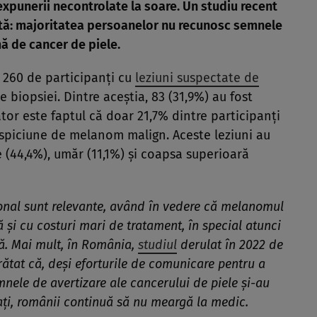
expunerii necontrolate la soare. Un studiu recent
ntă: majoritatea persoanelor nu recunosc semnele
ă de cancer de piele.
t 260 de participanți cu
leziuni suspectate de
 biopsiei. Dintre aceștia, 83 (31,9%) au fost
tor este faptul că doar 21,7% dintre participanți
suspiciune de melanom malign. Aceste leziuni au
e (44,4%), umăr (11,1%) și coapsa superioară
ional sunt relevante, având în vedere că melanomul
ă și cu costuri mari de tratament, în special atunci
ă. Mai mult, în România,
studiul
derulat în 2022 de
rătat că, deși eforturile de comunicare pentru a
nele de avertizare ale cancerului de piele și-au
ați, românii continuă să nu meargă la medic.