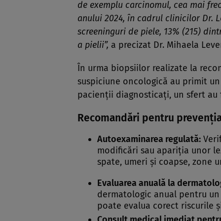
de exemplu carcinomul, cea mai frec
anului 2024, în cadrul clinicilor Dr.
screeninguri de piele, 13% (215) di
a pielii
”,
a precizat Dr. Mihaela Leve
În urma biopsiilor realizate la rec
suspiciune oncologică au primit un 
pacienții diagnosticați, un sfert a
Recomandări pentru prevenți
Autoexaminarea regulată:
Verif
modificări sau apariția unor l
spate, umeri și coapse, zone 
Evaluarea anuală la dermatolo
dermatologic anual pentru un s
poate evalua corect riscurile 
Consult medical imediat pentru