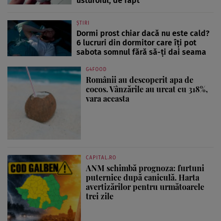
usturoiul, de fapt
ȘTIRI
Dormi prost chiar dacă nu este cald?
6 lucruri din dormitor care îți pot
sabota somnul fără să-ți dai seama
G4FOOD
Românii au descoperit apa de
cocos. Vânzările au urcat cu 318%,
vara aceasta
CAPITAL.RO
ANM schimbă prognoza: furtuni
puternice după caniculă. Harta
avertizărilor pentru următoarele
trei zile