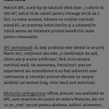
Potrivit APC, acest tip de băutură oferă doar „1 calorie la
100 ml”, adică 20 de calorii pentru întreaga sticlă de 2
litri. Cu toate acestea, băutura nu conține nutrienți
esențiali, iar prezența îndulcitorilor și a coloranților
ridică semne de întrebare privind beneficiile reale
pentru consumator.
APC semnalează
că, deși produsul este vândut la un preț
foarte mic, conținutul său este „o combinație de apă,
chimicale și arome artificiale”, fără nicio valoare
nutritivă reală. De asemenea, îndulcitorii precum
aspartamul sau acesulfamul-K au fost subiectul unor
controverse și cercetări privind efectele lor asupra
sănătății pe termen lung, chiar dacă sunt autorizați.
Băuturile carbogazoase
ieftine, precum cea analizată de
APC, sunt atractive din punct de vedere financiar, dar vin
cu un „cost” ascuns pentru sănătate. Aditivii alimentari,