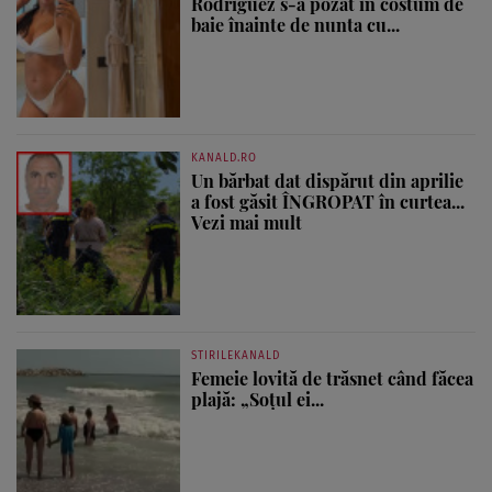
Rodriguez s-a pozat în costum de
baie înainte de nunta cu...
KANALD.RO
Un bărbat dat dispărut din aprilie
a fost găsit ÎNGROPAT în curtea...
Vezi mai mult
STIRILEKANALD
Femeie lovită de trăsnet când făcea
plajă: „Soțul ei...