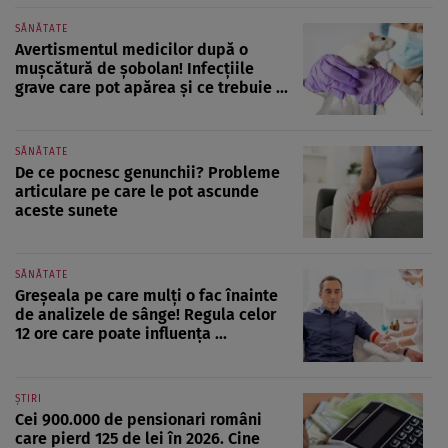
SĂNĂTATE
Avertismentul medicilor după o
mușcătură de șobolan! Infecțiile
grave care pot apărea și ce trebuie ...
SĂNĂTATE
De ce pocnesc genunchii? Probleme
articulare pe care le pot ascunde
aceste sunete
SĂNĂTATE
Greșeala pe care mulți o fac înainte
de analizele de sânge! Regula celor
12 ore care poate influența ...
ȘTIRI
Cei 900.000 de pensionari români
care pierd 125 de lei în 2026. Cine