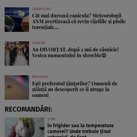
GANDUL.RO
Cât mai durează canicula? Meteorologii
ANM avertizează că revin vijeliile și ploile
torențiale....
CANCAN
Au DIVORȚAT, după 2 ani de căsnicie!
Vestea momentului în showbiz😮
MEDIAFAX
Ești preferatul țânțarilor? Oamenii de
știință au descoperit ce îi atrage la
oameni
RECOMANDĂRI:
ȘTIRI
În frigider sau la temperatura
camerei? Unde trebuie ținut