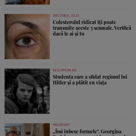
DOCTORUL ZILEI
Colesterolul ridicat îți poate
transmite aceste 5 semnale. Verifică
dacă le ai și tu
DESCOPERA.RO
Studenta care a sfidat regimul lui
Hitler și a plătit cu viața
PROSPORT
„Îmi iubesc formele”. Georgina