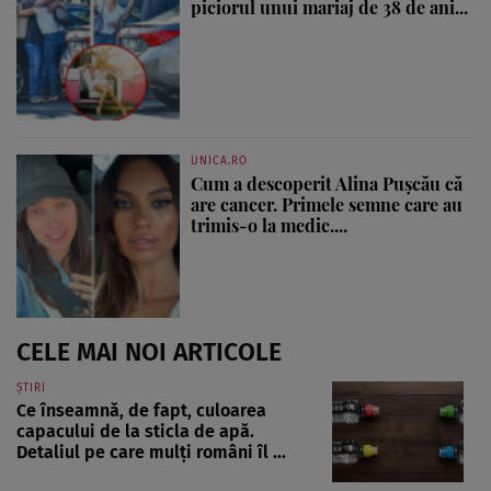
piciorul unui mariaj de 38 de ani...
UNICA.RO
Cum a descoperit Alina Pușcău că
are cancer. Primele semne care au
trimis-o la medic....
CELE MAI NOI ARTICOLE
ȘTIRI
Ce înseamnă, de fapt, culoarea
capacului de la sticla de apă.
Detaliul pe care mulți români îl ...