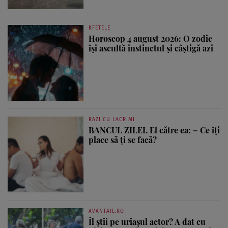
KFETELE
Horoscop 4 august 2026: O zodie
își ascultă instinctul și câștigă azi
RAZI CU LACRIMI
BANCUL ZILEI. El către ea: – Ce îți
place să ți se facă?
AVANTAJE.RO
Îl știi pe uriașul actor? A dat cu