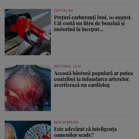
CAPITAL.RO
Prețuri carburanți luni, 10 august.
Cât costă un litru de benzină și
motorină la început...
DOCTORUL ZILEI
Această băutură populară ar putea
contribui la înfundarea arterelor,
avertizează un cardiolog
DESCOPERA.RO
Este adevărat că inteligența
oamenilor scade?