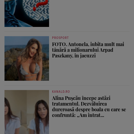
PROSPORT
FOTO. Antonela, iubita mult mai
tânără a milionarului Arpad
Paszkany, în jacuzzi
KANALD.RO
Alina Pușcău începe astăzi
tratamentul. Dezvăluirea
dureroasă despre boala cu care se
confruntă: „Am intrat...