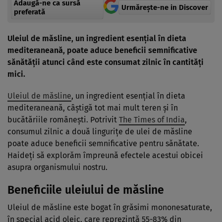
Adaugă-ne ca sursă
Urmărește-ne in Discover
preferată
Uleiul de măsline, un ingredient esențial în dieta
mediteraneană, poate aduce beneficii semnificative
sănătății atunci când este consumat zilnic în cantități
mici.
Uleiul de măsline
, un ingredient esențial în dieta
mediteraneană, câștigă tot mai mult teren și în
bucătăriile românești. Potrivit
The Times of India
,
consumul zilnic a două lingurițe de ulei de măsline
poate aduce beneficii semnificative pentru sănătate.
Haideți să explorăm împreună efectele acestui obicei
asupra organismului nostru.
Beneficiile uleiului de măsline
Uleiul de măsline este bogat în grăsimi mononesaturate,
în special acid oleic, care reprezintă 55-83% din