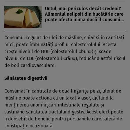
Untul, mai periculos decât credeai?
Alimentul nelipsit din bucătărie care
poate afecta inima dacă îl consumi…
Consumul regulat de ulei de măsline, chiar și în cantități
mici, poate îmbunătăți profilul colesterolului. Acesta
crește nivelul de HDL (colesterolul «bun») și scade
nivelul de LDL (colesterolul «rău»), reducând astfel riscul
de boli cardiovasculare.
Sănătatea digestivă
Consumat în cantitate de două lingurițe pe zi, uleiul de
măsline poate acționa ca un laxativ ușor, ajutând la
menținerea unor mișcări intestinale regulate și
susținând sănătatea tractului digestiv. Acest efect poate
fi deosebit de benefic pentru persoanele care suferă de
constipație ocazională.