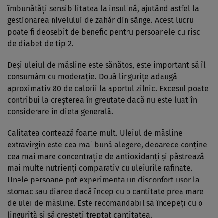
îmbunătăți sensibilitatea la insulină, ajutând astfel la
gestionarea nivelului de zahăr din sânge. Acest lucru
poate fi deosebit de benefic pentru persoanele cu risc
de diabet de tip 2.
Deși uleiul de măsline este sănătos, este important să îl
consumăm cu moderație. Două lingurițe adaugă
aproximativ 80 de calorii la aportul zilnic. Excesul poate
contribui la creșterea în greutate dacă nu este luat în
considerare în dieta generală.
Calitatea contează foarte mult. Uleiul de măsline
extravirgin este cea mai bună alegere, deoarece conține
cea mai mare concentrație de antioxidanți și păstrează
mai multe nutrienți comparativ cu uleiurile rafinate.
Unele persoane pot experimenta un disconfort ușor la
stomac sau diaree dacă încep cu o cantitate prea mare
de ulei de măsline. Este recomandabil să începeți cu o
linguriță și să creșteți treptat cantitatea.