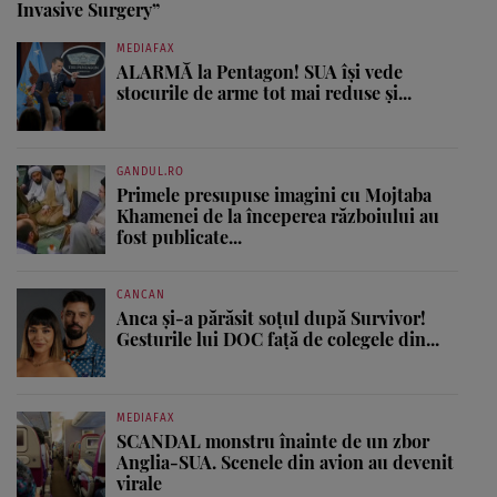
Invasive Surgery”
MEDIAFAX
ALARMĂ la Pentagon! SUA își vede
stocurile de arme tot mai reduse și...
GANDUL.RO
Primele presupuse imagini cu Mojtaba
Khamenei de la începerea războiului au
fost publicate...
CANCAN
Anca și-a părăsit soțul după Survivor!
Gesturile lui DOC față de colegele din...
MEDIAFAX
SCANDAL monstru înainte de un zbor
Anglia-SUA. Scenele din avion au devenit
virale