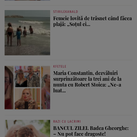
STIRILEKANALD
Femeie lovită de trăsnet când făcea
plajă: „Soțul ei...
KFETELE
Maria Constantin, dezvăluiri
surprinzătoare la trei ani de la
nunta cu Robert Stoica: „Ne-a
luat...
RAZI CU LACRIMI
BANCUL ZILEI. Badea Gheorghe:
– Nu pot face dragoste!