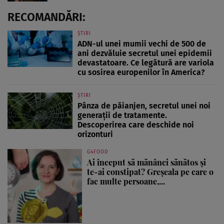
RECOMANDĂRI:
ȘTIRI
ADN-ul unei mumii vechi de 500 de
ani dezvăluie secretul unei epidemii
devastatoare. Ce legătură are variola
cu sosirea europenilor în America?
ȘTIRI
Pânza de păianjen, secretul unei noi
generații de tratamente.
Descoperirea care deschide noi
orizonturi
G4FOOD
Ai început să mănânci sănătos și
te-ai constipat? Greșeala pe care o
fac multe persoane,...