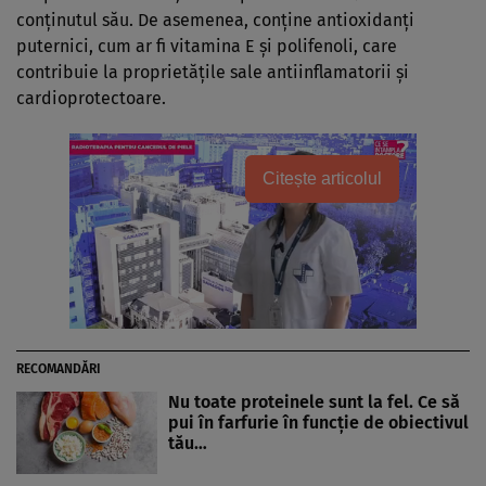
conținutul său. De asemenea, conține antioxidanți
puternici, cum ar fi vitamina E și polifenoli, care
contribuie la proprietățile sale antiinflamatorii și
cardioprotectoare.
Citește articolul
RECOMANDĂRI
Nu toate proteinele sunt la fel. Ce să
pui în farfurie în funcție de obiectivul
tău…