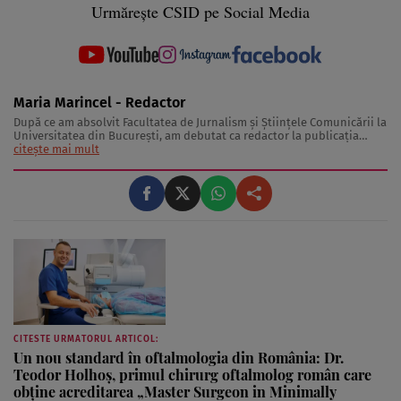
Urmărește CSID pe Social Media
Maria Marincel - Redactor
După ce am absolvit Facultatea de Jurnalism și Științele Comunicării la
Universitatea din București, am debutat ca redactor la publicația
Spynews, unde am dobândit și cunoștințe de social media. De-a
citește mai mult
lungul timpului am scris pentru diferite site-uri de presă, iar acum fac
parte din echipa ...
CITESTE URMATORUL ARTICOL:
Un nou standard în oftalmologia din România: Dr.
Teodor Holhoș, primul chirurg oftalmolog român care
obține acreditarea „Master Surgeon in Minimally