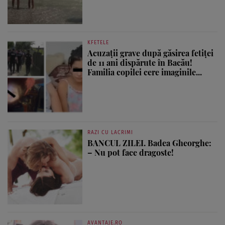
KFETELE
Acuzații grave după găsirea fetiței
de 11 ani dispărute în Bacău!
Familia copilei cere imaginile...
RAZI CU LACRIMI
BANCUL ZILEI. Badea Gheorghe:
– Nu pot face dragoste!
AVANTAJE.RO