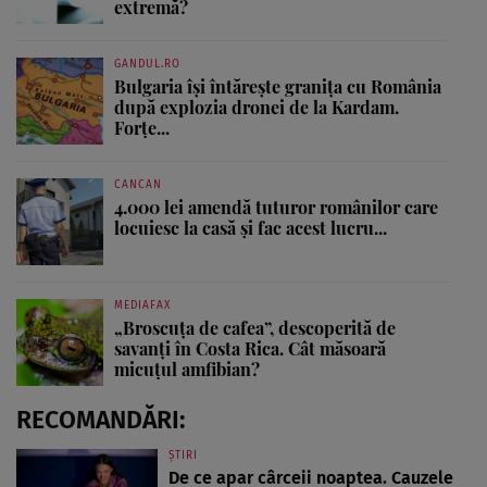
extremă?
GANDUL.RO
Bulgaria își întărește granița cu România
după explozia dronei de la Kardam.
Forțe...
CANCAN
4.000 lei amendă tuturor românilor care
locuiesc la casă și fac acest lucru...
MEDIAFAX
„Broscuța de cafea”, descoperită de
savanți în Costa Rica. Cât măsoară
micuțul amfibian?
RECOMANDĂRI:
ȘTIRI
De ce apar cârceii noaptea. Cauzele