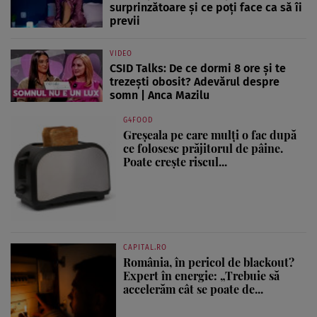
surprinzătoare și ce poți face ca să îi
previi
VIDEO
CSID Talks: De ce dormi 8 ore și te
trezești obosit? Adevărul despre
somn | Anca Mazilu
G4FOOD
Greșeala pe care mulți o fac după
ce folosesc prăjitorul de pâine.
Poate crește riscul...
CAPITAL.RO
România, în pericol de blackout?
Expert în energie: „Trebuie să
accelerăm cât se poate de...