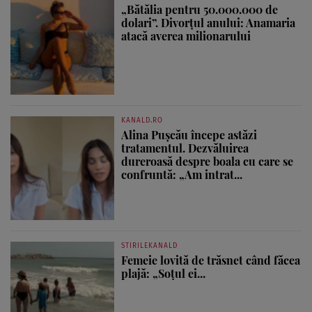
„Bătălia pentru 50.000.000 de
dolari”. Divorțul anului: Anamaria
atacă averea milionarului
KANALD.RO
Alina Pușcău începe astăzi
tratamentul. Dezvăluirea
dureroasă despre boala cu care se
confruntă: „Am intrat...
STIRILEKANALD
Femeie lovită de trăsnet când făcea
plajă: „Soțul ei...