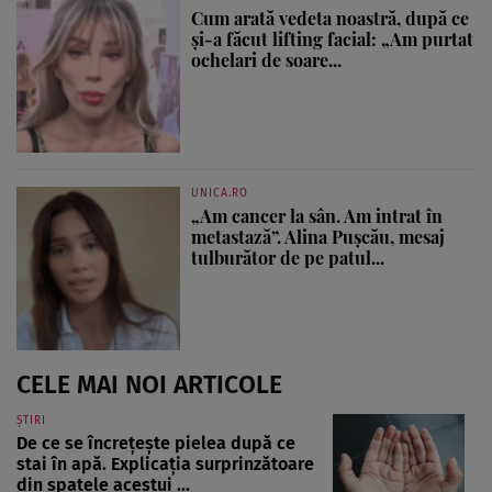
Cum arată vedeta noastră, după ce
și-a făcut lifting facial: „Am purtat
ochelari de soare...
UNICA.RO
„Am cancer la sân. Am intrat în
metastază”. Alina Pușcău, mesaj
tulburător de pe patul...
CELE MAI NOI ARTICOLE
ȘTIRI
De ce se încrețește pielea după ce
stai în apă. Explicația surprinzătoare
din spatele acestui ...