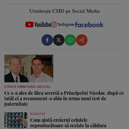
Urmărește CSID pe Social Media
CITESTE URMATORUL ARTICOL:
Ce s-a ales de fiica secretă a Principelui Nicolae, după ce
tatăl ei a recunoscut-o abia în urma unui test de
paternitate
MEDIAFAX
Cum ajută creierul celulele
reproducătoare să reziste la căldura