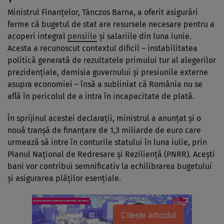
Ministrul Finanțelor, Tánczos Barna, a oferit asigurări
ferme că bugetul de stat are resursele necesare pentru a
acoperi integral
pensiile
și salariile din luna iunie.
Acesta a recunoscut contextul dificil – instabilitatea
politică generată de rezultatele primului tur al alegerilor
prezidențiale, demisia guvernului și presiunile externe
asupra economiei – însă a subliniat că România nu se
află în pericolul de a intra în incapacitate de plată.
În sprijinul acestei declarații, ministrul a anunțat și o
nouă tranșă de finanțare de 1,3 miliarde de euro care
urmează să intre în conturile statului în luna iulie, prin
Planul Național de Redresare și Reziliență (PNRR). Acești
bani vor contribui semnificativ la echilibrarea bugetului
și asigurarea plăților esențiale.
Citește articolul