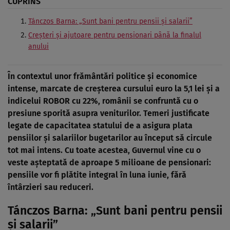
CUPRINS
Tánczos Barna: „Sunt bani pentru pensii și salarii”
Creșteri și ajutoare pentru pensionari până la finalul
anului
În contextul unor frământări politice și economice
intense, marcate de creșterea cursului euro la 5,1 lei și a
indicelui ROBOR cu 22%, românii se confruntă cu o
presiune sporită asupra veniturilor. Temeri justificate
legate de capacitatea statului de a asigura plata
pensiilor și salariilor bugetarilor au început să circule
tot mai intens. Cu toate acestea, Guvernul vine cu o
veste așteptată de aproape 5 milioane de pensionari:
pensiile vor fi plătite integral în luna iunie, fără
întârzieri sau reduceri.
Tánczos Barna: „Sunt bani pentru pensii
și salarii”