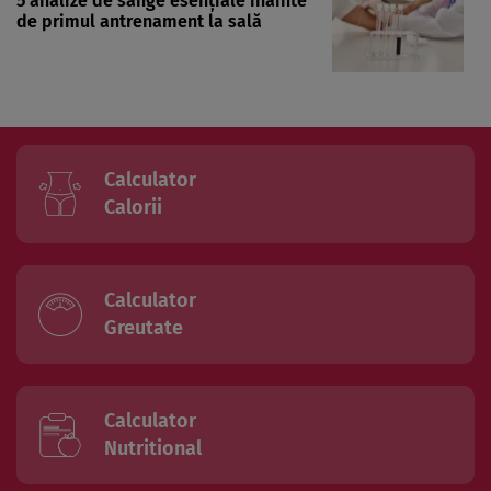
5 analize de sânge esențiale înainte
de primul antrenament la sală
Calculator
Calorii
Calculator
Greutate
Calculator
Nutritional