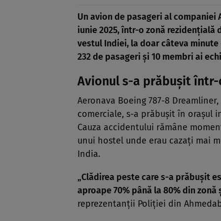
Un avion de pasageri al companiei Ai
iunie 2025, într-o zonă rezidențial
vestul Indiei, la doar câteva minute
232 de pasageri și 10 membri ai echi
Avionul s-a prăbușit într-
Aeronava Boeing 787-8 Dreamliner,
comerciale, s-a prăbușit în orașul
Cauza accidentului rămâne momenta
unui hostel unde erau cazați mai m
India.
„Clădirea peste care s-a prăbușit e
aproape 70% până la 80% din zonă și
reprezentanții Poliției din Ahmedab