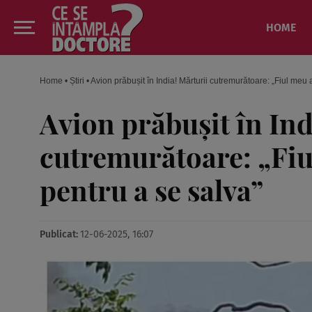
HOME
Home
•
Știri
•
Avion prăbușit în India! Mărturii cutremurătoare: „Fiul meu a
Avion prăbușit în Ind
cutremurătoare: „Fiul
pentru a se salva”
Publicat:
12-06-2025, 16:07