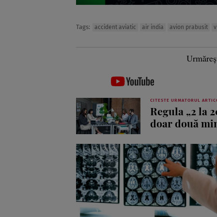
Tags:
accident aviatic
air india
avion prabusit
v
Urmăreș
CITESTE URMATORUL ARTIC
Regula „2 la 2
doar două mi