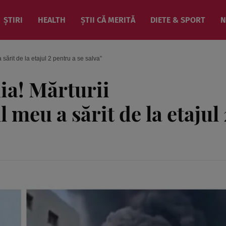
ȘTIRI
HEALTH
ȘTII CĂ MERITĂ
DIETE & SPORT
N
 sărit de la etajul 2 pentru a se salva”
ia! Mărturii
 meu a sărit de la etajul 