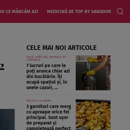
OI CE MÂNCĂM AZI
MEDICINĂ DE TOP BY SANADOR
CELE MAI NOI ARTICOLE
CASĂ, GRĂDINĂ, ANIMALE DE
2
COMPANIE
7 lucruri pe care le
poți arunca chiar azi
din bucătărie. Îți
ocupă spațiul și, în
unele cazuri, ...
REȚETE CULINARE
3 garnituri care merg
cu aproape orice fel
principal. Sunt ușor
de preparat și
completează perfect