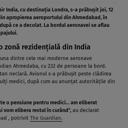
r India, cu destinația Londra, s-a prăbușit joi, 12
ă din apropierea aeroportului din Ahmedabad, în
 după ce a decolat. La bordul aeronavei se aflau
pajului.
o zonă rezidențială din India
 una dintre cele mai moderne aeronave
 indian Ahmedaba, cu 232 de persoane la bord.
n neclară. Avionul s-a prăbușit peste clădirea
ulți medici, după cum au anunțat autoritățile din
ste o pensiune pentru medici… am eliberat
 vom elibera restul în curând”,
au declarat
ad , potrivit
The Guardian.