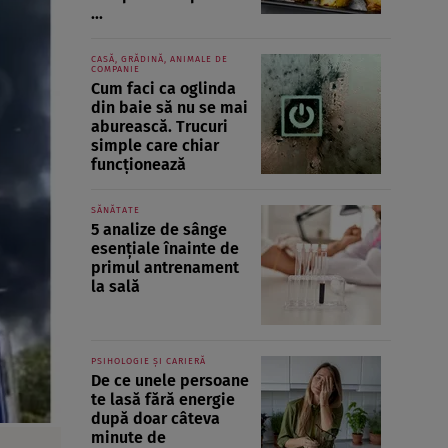
...
CASĂ, GRĂDINĂ, ANIMALE DE
COMPANIE
Cum faci ca oglinda
din baie să nu se mai
aburească. Trucuri
simple care chiar
funcționează
SĂNĂTATE
5 analize de sânge
esențiale înainte de
primul antrenament
la sală
PSIHOLOGIE ȘI CARIERĂ
De ce unele persoane
te lasă fără energie
după doar câteva
minute de