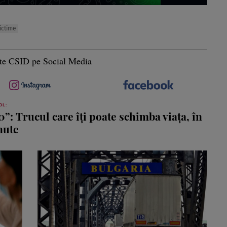
ictime
te CSID pe Social Media
OL:
0”: Trucul care îți poate schimba viața, în
nute