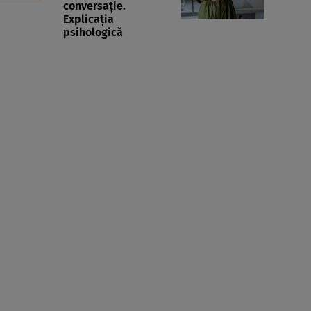
conversație.
Explicația
psihologică