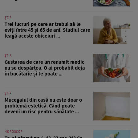
ȘTIRI
Trei lucruri pe care ar trebui să le
eviți între 45 și 65 de ani. Studiul care
leagă aceste obiceiuri ...
ȘTIRI
Gustarea de care un renumit medic
nu se despărțea. O ai probabil deja
în bucătărie și te poate ...
ȘTIRI
Mucegaiul din casă nu este doar o
problemă estetică. Când poate
deveni un risc pentru sănătate ...
HOROSCOP