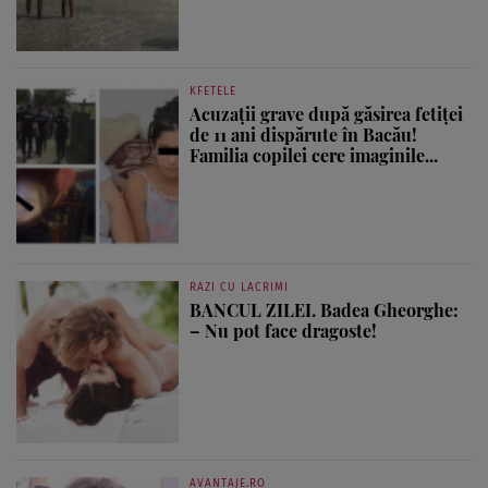
KFETELE
Acuzații grave după găsirea fetiței
de 11 ani dispărute în Bacău!
Familia copilei cere imaginile...
RAZI CU LACRIMI
BANCUL ZILEI. Badea Gheorghe:
– Nu pot face dragoste!
AVANTAJE.RO