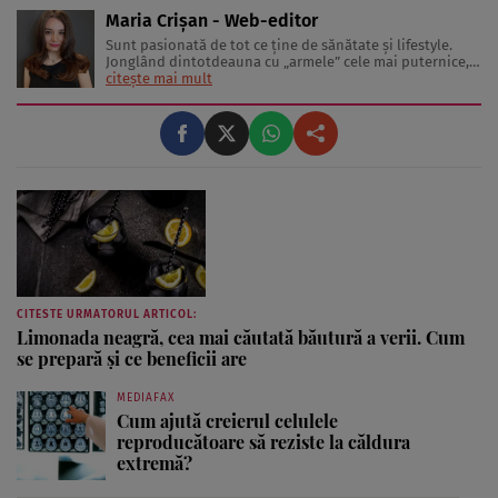
Maria Crișan - Web-editor
Sunt pasionată de tot ce ține de sănătate și lifestyle.
Jonglând dintotdeauna cu „armele” cele mai puternice,
cuvintele, îmi place să împărtășesc cu cititorii diverse
citește mai mult
sfaturi și idei despre tot ceea ce înseamnă o viață trăită
sănătos și frumos. Lucrez în jurnalism de 3 ani, ...
CITESTE URMATORUL ARTICOL:
Limonada neagră, cea mai căutată băutură a verii. Cum
se prepară și ce beneficii are
MEDIAFAX
Cum ajută creierul celulele
reproducătoare să reziste la căldura
extremă?