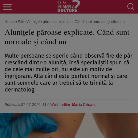
Home
•
Știri
•
Alunițele păroase explicate. Când sunt normale și când nu
Alunițele păroase explicate. Când sunt
normale și când nu
Multe persoane se sperie când observă fire de păr
crescând dintr-o aluniță, însă specialiștii spun că,
de cele mai multe ori, nu este un motiv de
îngrijorare. Află când este perfect normal și care
sunt semnele care ar trebui să te trimită la
dermatolog.
Publicat:
07-07-2026, 11:00
Web-editor:
Maria Crișan