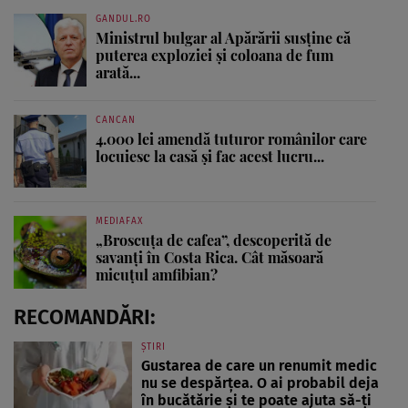
GANDUL.RO
Ministrul bulgar al Apărării susține că
puterea exploziei și coloana de fum
arată...
CANCAN
4.000 lei amendă tuturor românilor care
locuiesc la casă și fac acest lucru...
MEDIAFAX
„Broscuța de cafea”, descoperită de
savanți în Costa Rica. Cât măsoară
micuțul amfibian?
RECOMANDĂRI:
ȘTIRI
Gustarea de care un renumit medic
nu se despărțea. O ai probabil deja
în bucătărie și te poate ajuta să-ți