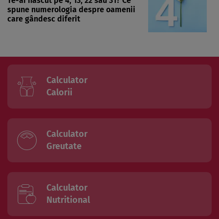
Te-ai născut pe 4, 13, 22 sau 31? Ce
spune numerologia despre oamenii
care gândesc diferit
Calculator
Calorii
Calculator
Greutate
Calculator
Nutritional