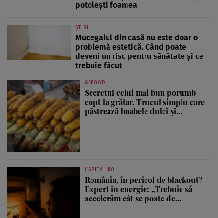
potolești foamea
ȘTIRI
Mucegaiul din casă nu este doar o
problemă estetică. Când poate
deveni un risc pentru sănătate și ce
trebuie făcut
G4FOOD
Secretul celui mai bun porumb
copt la grătar. Trucul simplu care
păstrează boabele dulci și...
CAPITAL.RO
România, în pericol de blackout?
Expert în energie: „Trebuie să
accelerăm cât se poate de...