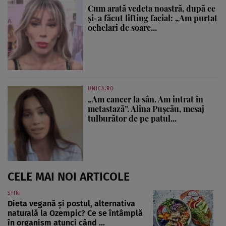
Cum arată vedeta noastră, după ce
și-a făcut lifting facial: „Am purtat
ochelari de soare...
UNICA.RO
„Am cancer la sân. Am intrat în
metastază”. Alina Pușcău, mesaj
tulburător de pe patul...
CELE MAI NOI ARTICOLE
ȘTIRI
Dieta vegană și postul, alternativa
naturală la Ozempic? Ce se întâmplă
în organism atunci când ...