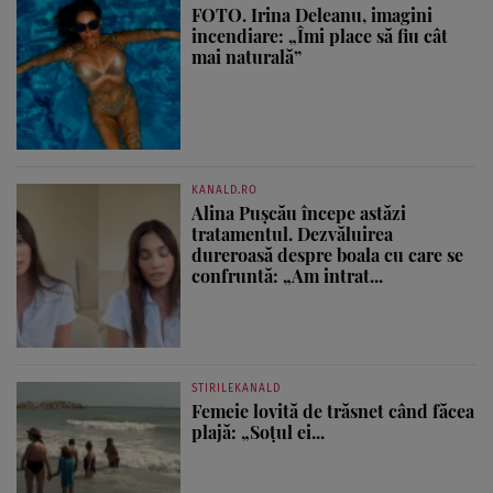
FOTO. Irina Deleanu, imagini
incendiare: „Îmi place să fiu cât
mai naturală”
KANALD.RO
Alina Pușcău începe astăzi
tratamentul. Dezvăluirea
dureroasă despre boala cu care se
confruntă: „Am intrat...
STIRILEKANALD
Femeie lovită de trăsnet când făcea
plajă: „Soțul ei...