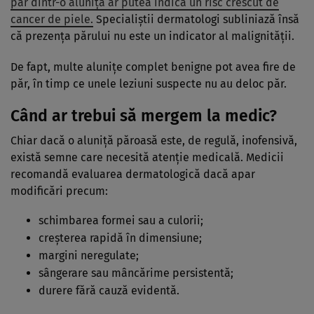
păr dintr-o aluniță ar putea indica un risc crescut de
cancer de piele.
Specialiștii dermatologi subliniază însă
că prezența părului nu este un indicator al malignității.
De fapt, multe alunițe complet benigne pot avea fire de
păr, în timp ce unele leziuni suspecte nu au deloc păr.
Când ar trebui să mergem la medic?
Chiar dacă o aluniță păroasă este, de regulă, inofensivă,
există semne care necesită atenție medicală. Medicii
recomandă evaluarea dermatologică dacă apar
modificări precum:
schimbarea formei sau a culorii;
creșterea rapidă în dimensiune;
margini neregulate;
sângerare sau mâncărime persistentă;
durere fără cauză evidentă.