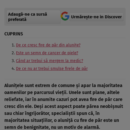
Adaugă-ne ca sursă
Urmărește-ne in Discover
preferată
CUPRINS
De ce cresc fire de păr din alunițe?
Este un semn de cancer de piele?
Când ar trebui să mergem la medic?
De ce nu ar trebui smulse firele de păr
Alunițele sunt extrem de comune și apar la majoritatea
oamenilor pe parcursul vieții. Unele sunt plane, altele
reliefate, iar în anumite cazuri pot avea fire de păr care
cresc din ele. Deși acest aspect poate părea neobișnuit
sau chiar îngrijorător, specialiștii spun că, în
majoritatea situațiilor, o aluniță cu fire de păr este un
semn de benignitate, nu un motiv de alarmă.