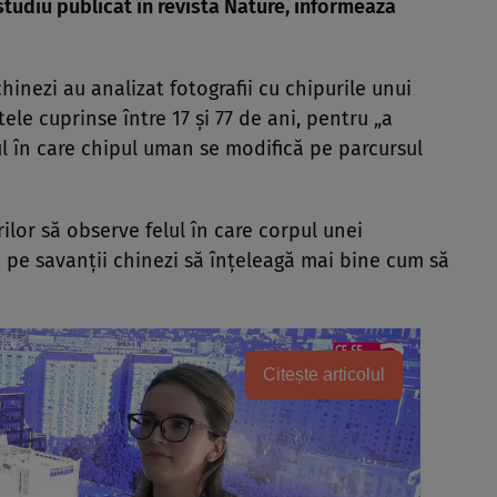
 studiu publicat în revista Nature, informează
chinezi au analizat fotografii cu chipurile unui
le cuprinse între 17 şi 77 de ani, pentru „a
ul în care chipul uman se modifică pe parcursul
ilor să observe felul în care corpul unei
 pe savanţii chinezi să înţeleagă mai bine cum să
Citește articolul