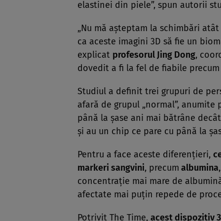
elastinei din piele”, spun autorii stu
„Nu mă aşteptam la schimbări atât 
ca aceste imagini 3D să fie un biom
explicat
profesorul Jing Dong
, coor
dovedit a fi la fel de fiabile precum 
Studiul a definit trei grupuri de pe
afară de grupul „normal”, anumite 
până la şase ani mai bătrâne decât 
şi au un chip ce pare cu până la şa
Pentru a face aceste diferenţieri,
c
markeri sangvini
, precum
albumina
concentraţie mai mare de albumină 
afectate mai puţin repede de proce
Potrivit The Time,
acest dispozitiv 