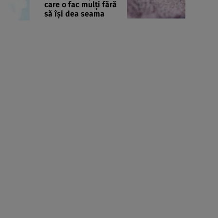
care o fac mulți fără
să își dea seama