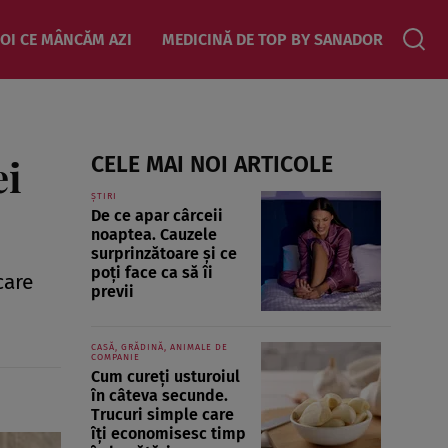
OI CE MÂNCĂM AZI
MEDICINĂ DE TOP BY SANADOR
ei
CELE MAI NOI ARTICOLE
ȘTIRI
De ce apar cârceii
noaptea. Cauzele
surprinzătoare și ce
poți face ca să îi
care
previi
CASĂ, GRĂDINĂ, ANIMALE DE
COMPANIE
Cum cureți usturoiul
în câteva secunde.
Trucuri simple care
îți economisesc timp