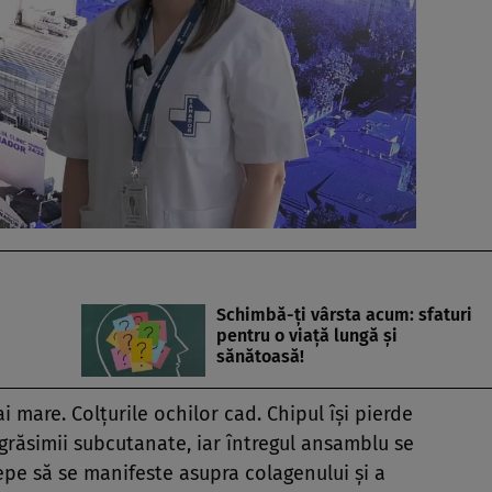
Schimbă-ţi vârsta acum: sfaturi
pentru o viaţă lungă şi
sănătoasă!
 mare. Colţurile ochilor cad. Chipul îşi pierde
 grăsimii subcutanate, iar întregul ansamblu se
epe să se manifeste asupra colagenului şi a