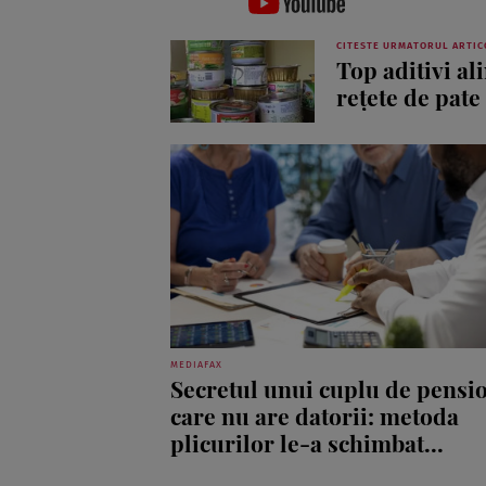
CITESTE URMATORUL ARTIC
Top aditivi al
reţete de pate
MEDIAFAX
Secretul unui cuplu de pensi
care nu are datorii: metoda
plicurilor le-a schimbat...