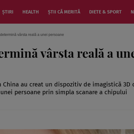
ȘTIRI
HEALTH
ȘTII CĂ MERITĂ
DIETE & SPORT
N
determină vârsta reală a unei persoane
ermină vârsta reală a un
n China au creat un dispozitiv de imagistică 3D 
 unei persoane prin simpla scanare a chipului