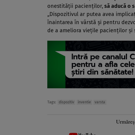
onestităţii pacienţilor,
să aducă o se
„Dispozitivul ar putea avea implica
înaintarea în vârstă şi pentru dez
de a ameliora vieţile pacienţilor şi
Tags:
dispozitiv
inventie
varsta
Urmăreș