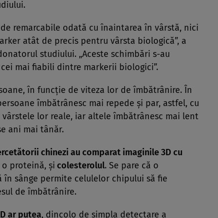
diului.
de remarcabile odată cu înaintarea în vârstă, nici
arker atât de precis pentru vârsta biologică”, a
donatorul studiului. „Aceste schimbări s-au
cei mai fiabili dintre markerii biologici”.
rsoane, în funcţie de viteza lor de îmbătrânire. În
persoane îmbătrânesc mai repede şi par, astfel, cu
vârstele lor reale, iar altele îmbătrânesc mai lent
se ani mai tânăr.
ercetătorii chinezi au comparat imaginile 3D cu
, o proteină, şi
colesterolul
. Se pare că o
în sânge permite celulelor chipului să fie
sul de îmbătrânire.
3D ar putea
, dincolo de simpla detectare a