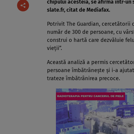
chipului acesteia, se afirmă într-un
slate.fr, citat de
Mediafax.
Potrivit The Guardian, cercetătorii 
număr de 300 de persoane, cu vârste
construi o hartă care dezvăluie fel
vieţii”.
Această analiză a permis cercetător
persoane îmbătrâneşte şi i-a ajutat
trateze îmbătrânirea precoce.