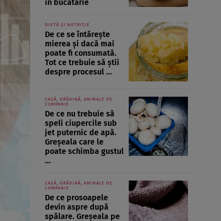
în bucătărie
DIETĂ ȘI NUTRIȚIE
De ce se întărește
mierea și dacă mai
poate fi consumată.
Tot ce trebuie să știi
despre procesul ...
CASĂ, GRĂDINĂ, ANIMALE DE
COMPANIE
De ce nu trebuie să
speli ciupercile sub
jet puternic de apă.
Greșeala care le
poate schimba gustul
...
CASĂ, GRĂDINĂ, ANIMALE DE
COMPANIE
De ce prosoapele
devin aspre după
spălare. Greșeala pe