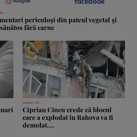
OL:
imentari periculoşi din pateul vegetal şi
 sănătos fără carne
GANDUL.RO
onari
Ciprian Ciucu crede că blocul
care a explodat în Rahova va fi
demolat....