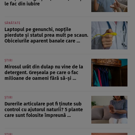
le fac din iubire
SĂNĂTATE
Laptopul pe genunchi, nopțile
pierdute și statul prea mult pe scaun.
Obiceiurile aparent banale care ...
ȘTIRI
Mirosul urât din dulap nu vine de la
detergent. Greșeala pe care o fac
milioane de oameni fără să-și ...
ȘTIRI
Durerile articulare pot fi ținute sub
control cu ajutorul naturii? 5 plante
care sunt folosite împreună ...
ȘTIRI