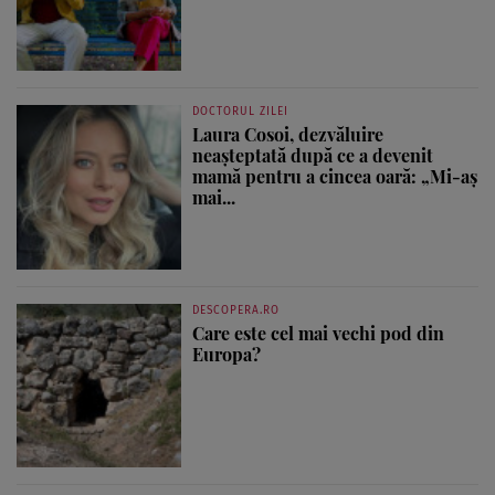
DOCTORUL ZILEI
Laura Cosoi, dezvăluire
neașteptată după ce a devenit
mamă pentru a cincea oară: „Mi-aș
mai...
DESCOPERA.RO
Care este cel mai vechi pod din
Europa?