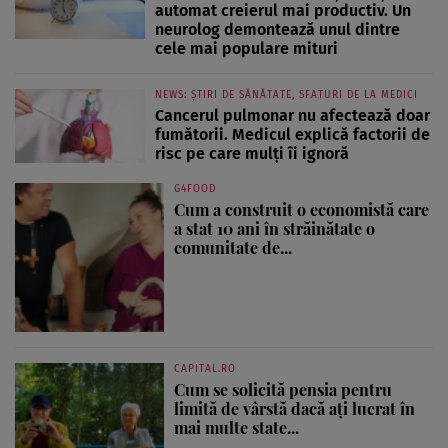
automat creierul mai productiv. Un
neurolog demontează unul dintre
cele mai populare mituri
NEWS: ȘTIRI DE SĂNĂTATE, SFATURI DE LA MEDICI
Cancerul pulmonar nu afectează doar
fumătorii. Medicul explică factorii de
risc pe care mulți îi ignoră
G4FOOD
Cum a construit o economistă care
a stat 10 ani în străinătate o
comunitate de...
CAPITAL.RO
Cum se solicită pensia pentru
limită de vârstă dacă ați lucrat în
mai multe state...