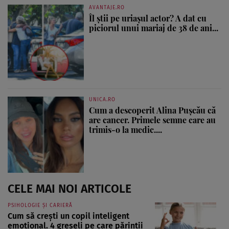
AVANTAJE.RO
Îl știi pe uriașul actor? A dat cu
piciorul unui mariaj de 38 de ani...
UNICA.RO
Cum a descoperit Alina Pușcău că
are cancer. Primele semne care au
trimis-o la medic....
CELE MAI NOI ARTICOLE
PSIHOLOGIE ȘI CARIERĂ
Cum să crești un copil inteligent
emoțional. 4 greșeli pe care părinții