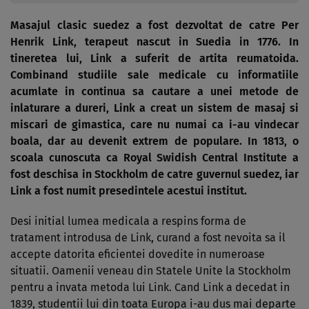
Masajul clasic suedez a fost dezvoltat de catre Per
Henrik Link, terapeut nascut in Suedia in 1776. In
tineretea lui, Link a suferit de artita reumatoida.
Combinand studiile sale medicale cu informatiile
acumlate in continua sa cautare a unei metode de
inlaturare a dureri, Link a creat un sistem de masaj si
miscari de gimastica, care nu numai ca i-au vindecar
boala, dar au devenit extrem de populare. In 1813, o
scoala cunoscuta ca Royal Swidish Central Institute a
fost deschisa in Stockholm de catre guvernul suedez, iar
Link a fost numit presedintele acestui institut.
Desi initial lumea medicala a respins forma de
tratament introdusa de Link, curand a fost nevoita sa il
accepte datorita eficientei dovedite in numeroase
situatii. Oamenii veneau din Statele Unite la Stockholm
pentru a invata metoda lui Link. Cand Link a decedat in
1839, studentii lui din toata Europa i-au dus mai departe