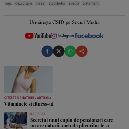
Tags:
dezvoltare
masaj
stockholm
suedia
tratament
Urmărește CSID pe Social Media
CITESTE URMATORUL ARTICOL:
Vitaminele si fitness-ul
MEDIAFAX
Secretul unui cuplu de pensionari care
nu are datorii: metoda plicurilor le-a