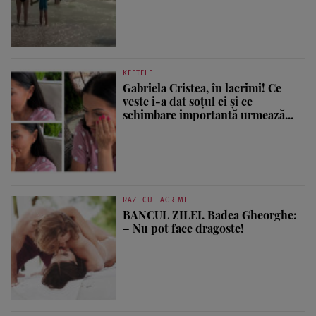
KFETELE
Gabriela Cristea, în lacrimi! Ce
veste i-a dat soțul ei și ce
schimbare importantă urmează...
RAZI CU LACRIMI
BANCUL ZILEI. Badea Gheorghe:
– Nu pot face dragoste!