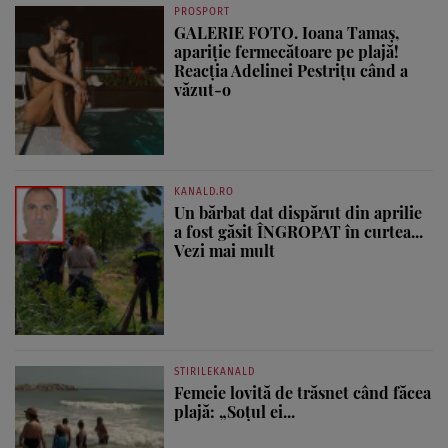
PROSPORT
GALERIE FOTO. Ioana Tamaş,
apariție fermecătoare pe plajă!
Reacția Adelinei Pestrițu când a
văzut-o
KANALD.RO
Un bărbat dat dispărut din aprilie
a fost găsit ÎNGROPAT în curtea...
Vezi mai mult
STIRILEKANALD
Femeie lovită de trăsnet când făcea
plajă: „Soțul ei...