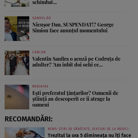
schimbat...
GANDUL.RO
Nicușor Dan, SUSPENDAT!? George
Simion face anunțul momentului
CANCAN
Valentin Sanfira o acuză pe Codruța de
adulter? 'Am iubit doi ochi ce...
MEDIAFAX
Ești preferatul țânțarilor? Oamenii de
știință au descoperit ce îi atrage la
oameni
RECOMANDĂRI:
NEWS: ȘTIRI DE SĂNĂTATE, SFATURI DE LA MEDICI
Trezitul la ora 5 dimineața nu îți face