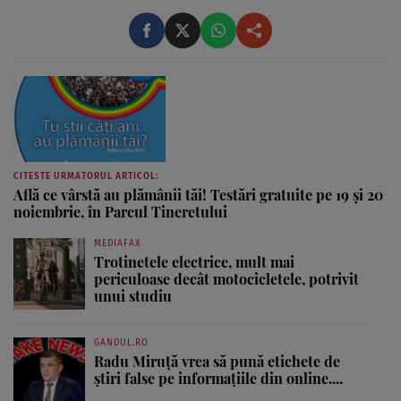
CITESTE URMATORUL ARTICOL:
Află ce vârstă au plămânii tăi! Testări gratuite pe 19 şi 20
noiembrie, în Parcul Tineretului
MEDIAFAX
Trotinetele electrice, mult mai
periculoase decât motocicletele, potrivit
unui studiu
GANDUL.RO
Radu Miruţă vrea să pună etichete de
știri false pe informațiile din online....