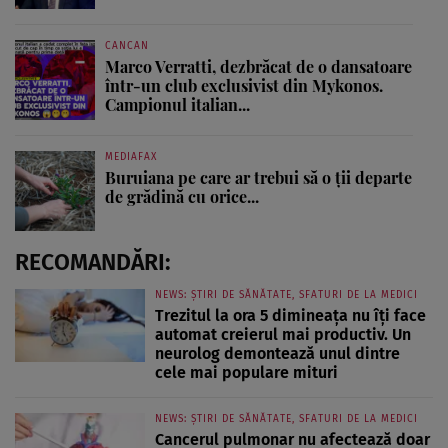
CANCAN
Marco Verratti, dezbrăcat de o dansatoare
într-un club exclusivist din Mykonos.
Campionul italian...
MEDIAFAX
Buruiana pe care ar trebui să o ții departe
de grădină cu orice...
RECOMANDĂRI:
NEWS: ȘTIRI DE SĂNĂTATE, SFATURI DE LA MEDICI
Trezitul la ora 5 dimineața nu îți face
automat creierul mai productiv. Un
neurolog demontează unul dintre
cele mai populare mituri
NEWS: ȘTIRI DE SĂNĂTATE, SFATURI DE LA MEDICI
Cancerul pulmonar nu afectează doar