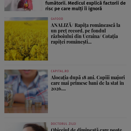
fumătorii. Medicul explică factorii de
risc pe care mulți îi ignoră
G4FOOD
ANALIZĂ/ Rapița românească la
un preț record, pe fondul
războiului din Ucraina/ Cotația
rapiței românești...
CAPITAL.RO
Alocația după 18 ani. Copiii majori
care mai primesc bani de la stat în
2026....
DOCTORUL ZILEI
Obiceiul de dimineață care poate