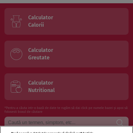
Calculator
Calorii
Calculator
Greutate
Calculator
Nutritional
*Pentru a căuta intr-o bază de date te rugăm să dai click pe numele bazei și apoi să
folosesti boxul de căutare