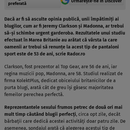
Urmărește-ne in Discover
preferată
Dacă ar fi să asculte opinia publică, unii împătimiţi ai
blugilor, cum ar fi Jeremy Clarkson şi Madonna, ar trebui
să-şi schimbe urgent garderoba. Rezultatele unui studiu
efectuat în Marea Britanie au arătat că vârsta la care
oamenii ar trebui să renunţe la acest tip de pantaloni
sport este de 53 de ani, scrie
Rador.ro
Clarkson, fost prezentor al Top Gear, are 56 de ani, iar
regina muzicii pop, Madonna, are 58. Studiul realizat de
firma KolektPlus, dedicat obiceiului britanicilor de a
purta blugi, arată cât de greu îşi găsesc majoritatea
femeilor perechea perfectă.
Reprezentantele sexului frumos petrec de două ori mai
mult timp căutând blugii perfecţi
,
circa opt zile, decât
bărbaţii care dedică acestei activităţi doar patru zile. De
asemenea, sondajul arată că alegerea acestui tip de