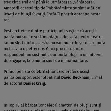
trec circa trei ani până la următoarea „vânătoare”.
Amatorii acestui tip de îmbrăcăminte se simt atât de
legaţi de blugii favoriţi, încât îi poartă aproape peste
tot.
Peste o treime dintre participanţi susţine că aceşti
pantaloni sunt o vestimentaţie adecvată pentru teatru,
iar un sfert dintre aceştia nu văd nimic bizar în a-i purta
inclusiv la o petrecere. Cinci procente dintre
respondenţi au susţinut că ar purta blugi la un interviu
de angajare, la o nuntă sau la o înmormântare.
Primul pe lista celebrităţilor care preferă aceşti
pantaloni sport este fotbalistul
David Beckham
, urmat
de actorul
Daniel Craig
.
În Top 10 al bărbaţilor celebri amatori de blugi sunt şi