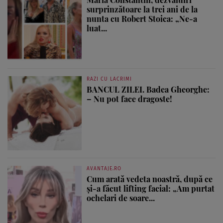
surprinzătoare la trei ani de la
nunta cu Robert Stoica: „Ne-a
luat...
RAZI CU LACRIMI
BANCUL ZILEI. Badea Gheorghe:
– Nu pot face dragoste!
AVANTAJE.RO
Cum arată vedeta noastră, după ce
și-a făcut lifting facial: „Am purtat
ochelari de soare...