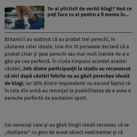
Te-ai plictisit de vechii blugi? Vezi ce
poţi face cu ei pentru a fi mereu în…
Britanicii au susţinut că au probat trei perechi, în
căutarea celei ideale. Una din 10 persoane declară că a
probat chiar şi şase perechi sau mai mult înainte de a o
găsi pe cea perfectă. În ciuda timpului acordat acestei
căutări,
24% dintre participanţii la studiu au recunoscut
că nici după căutări febrile nu au găsit perechea ideală
de blugi,
iar 30% dintre respondenti nu ascund faptul că
în cele din urmă au renunţat la posibilitatea de a avea o
pereche perfectă de pantaloni sport.
Cei norocoşi care şi-au găsit blugii ideali recunosc că se
„dezlipesc” cu greu de acest obiect vestimentar şi că