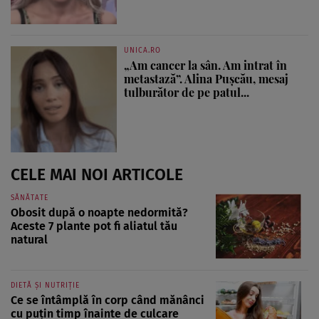
UNICA.RO
„Am cancer la sân. Am intrat în
metastază”. Alina Pușcău, mesaj
tulburător de pe patul...
CELE MAI NOI ARTICOLE
SĂNĂTATE
Obosit după o noapte nedormită?
Aceste 7 plante pot fi aliatul tău
natural
DIETĂ ȘI NUTRIȚIE
Ce se întâmplă în corp când mănânci
cu puțin timp înainte de culcare