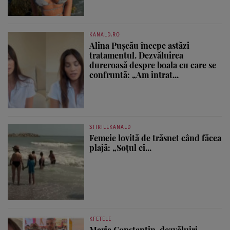
KANALD.RO
Alina Pușcău începe astăzi
tratamentul. Dezvăluirea
dureroasă despre boala cu care se
confruntă: „Am intrat...
STIRILEKANALD
Femeie lovită de trăsnet când făcea
plajă: „Soțul ei...
KFETELE
Maria Constantin, dezvăluiri