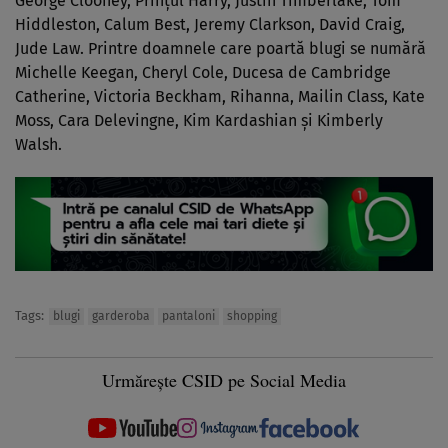
George Clooney, Prinţul Harry, Justin Timberlake, Tom
Hiddleston, Calum Best, Jeremy Clarkson, David Craig,
Jude Law. Printre doamnele care poartă blugi se numără
Michelle Keegan, Cheryl Cole, Ducesa de Cambridge
Catherine, Victoria Beckham, Rihanna, Mailin Class, Kate
Moss, Cara Delevingne, Kim Kardashian şi Kimberly
Walsh.
Tags:
blugi
garderoba
pantaloni
shopping
Urmărește CSID pe Social Media