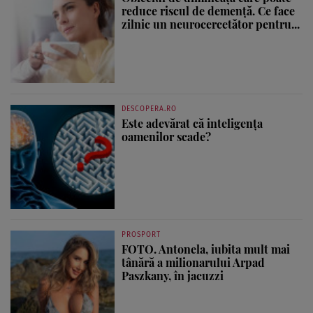
reduce riscul de demență. Ce face
zilnic un neurocercetător pentru...
DESCOPERA.RO
Este adevărat că inteligența
oamenilor scade?
PROSPORT
FOTO. Antonela, iubita mult mai
tânără a milionarului Arpad
Paszkany, în jacuzzi