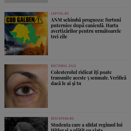
CAPITAL.RO
ANM schimbă prognoza: furtuni
puternice după caniculă. Harta
avertizărilor pentru următoarele
trei zile
DOCTORUL ZILEI
Colesterolul ridicat îți poate
transmite aceste 5 semnale. Verifică
dacă le ai și tu
DESCOPERA.RO
Studenta care a sfidat regimul lui
Hitler și a plătit cu viața