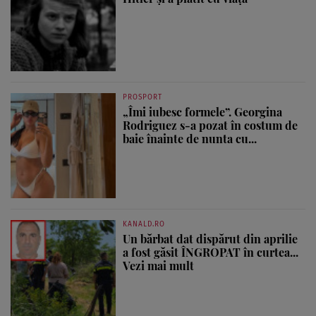
PROSPORT
„Îmi iubesc formele”. Georgina
Rodriguez s-a pozat în costum de
baie înainte de nunta cu...
KANALD.RO
Un bărbat dat dispărut din aprilie
a fost găsit ÎNGROPAT în curtea...
Vezi mai mult