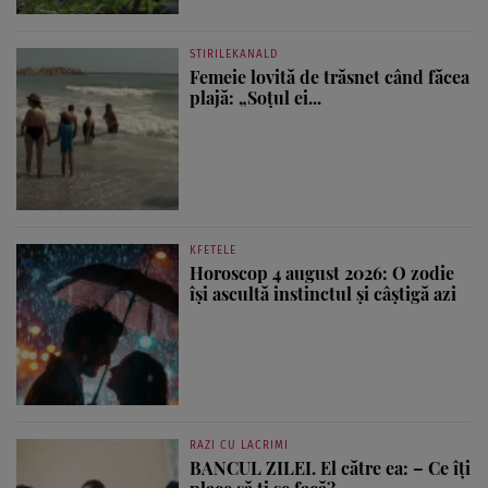
STIRILEKANALD
Femeie lovită de trăsnet când făcea
plajă: „Soțul ei...
KFETELE
Horoscop 4 august 2026: O zodie
își ascultă instinctul și câștigă azi
RAZI CU LACRIMI
BANCUL ZILEI. El către ea: – Ce îți