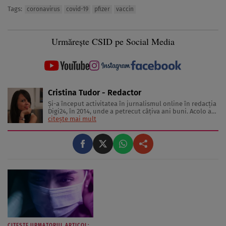
Tags:
coronavirus
covid-19
pfizer
vaccin
Urmărește CSID pe Social Media
Cristina Tudor - Redactor
Și-a început activitatea în jurnalismul online în redacția
Digi24, în 2014, unde a petrecut câțiva ani buni. Acolo a
redactat articole în toate domeniile, însă cu timpul a
citește mai mult
început să se contureze o predilecție către subiectele
legate de sănătate, realizând inclusiv o campanie ce ...
CITESTE URMATORUL ARTICOL: