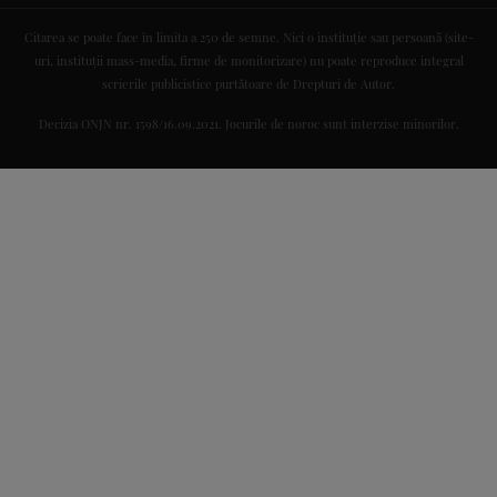
Citarea se poate face în limita a 250 de semne. Nici o instituţie sau persoană (site-
uri, instituţii mass-media, firme de monitorizare) nu poate reproduce integral
scrierile publicistice purtătoare de Drepturi de Autor.
Decizia ONJN nr. 1598/16.09.2021. Jocurile de noroc sunt interzise minorilor.