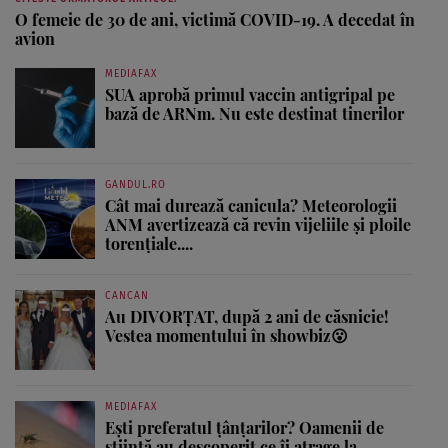
O femeie de 30 de ani, victimă COVID-19. A decedat în
avion
MEDIAFAX
SUA aprobă primul vaccin antigripal pe
bază de ARNm. Nu este destinat tinerilor
GANDUL.RO
Cât mai durează canicula? Meteorologii
ANM avertizează că revin vijeliile și ploile
torențiale....
CANCAN
Au DIVORȚAT, după 2 ani de căsnicie!
Vestea momentului în showbiz😮
MEDIAFAX
Ești preferatul țânțarilor? Oamenii de
știință au descoperit ce îi atrage la