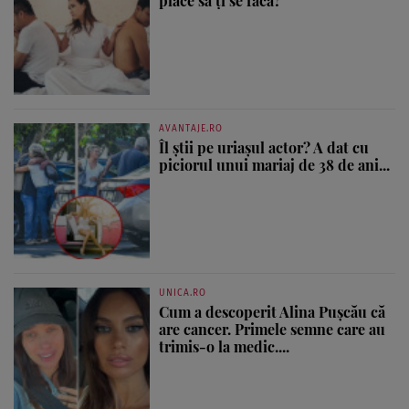
place să ți se facă?
AVANTAJE.RO
Îl știi pe uriașul actor? A dat cu
piciorul unui mariaj de 38 de ani...
UNICA.RO
Cum a descoperit Alina Pușcău că
are cancer. Primele semne care au
trimis-o la medic....