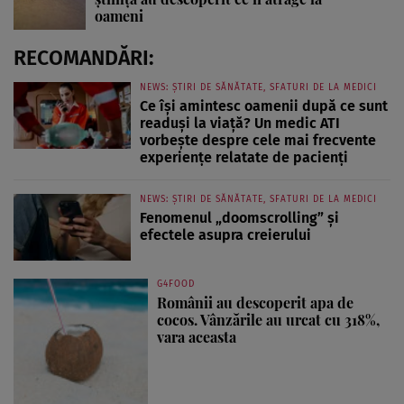
oameni
RECOMANDĂRI:
NEWS: ȘTIRI DE SĂNĂTATE, SFATURI DE LA MEDICI
Ce își amintesc oamenii după ce sunt
readuși la viață? Un medic ATI
vorbește despre cele mai frecvente
experiențe relatate de pacienți
NEWS: ȘTIRI DE SĂNĂTATE, SFATURI DE LA MEDICI
Fenomenul „doomscrolling” și
efectele asupra creierului
G4FOOD
Românii au descoperit apa de
cocos. Vânzările au urcat cu 318%,
vara aceasta