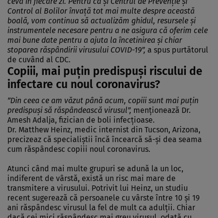
ceva în fiecare zi. Pentru că şi Centrul de Prevenţie şi
Control al Bolilor învaţă tot mai multe despre această
boală, vom continua să actualizăm ghidul, resursele şi
instrumentele necesare pentru a ne asigura că oferim cele
mai bune date pentru a ajuta la încetinirea şi chiar
stoparea răspândirii virusului COVID-19”,
a spus purtătorul
de cuvând al CDC.
Copiii, mai puţin predispuşi riscului de
infectare cu noul coronavirus?
”Din ceea ce am văzut până acum, copiii sunt mai puţin
predispuşi să răspândească virusul”,
menţionează Dr.
Amesh Adalja, fizician de boli infecţioase.
Dr. Matthew Heinz, medic internist din Tucson, Arizona,
precizeaz că specialiştii încă încearcă să-şi dea seama
cum răspândesc copiii noul coronavirus.
Atunci când mai multe grupuri se adună la un loc,
indiferent de vârstă, există un risc mai mare de
transmitere a virusului. Potrivit lui Heinz, un studiu
recent sugerează că persoanele cu vârste între 10 şi 19
ani răspândesc virusul la fel de mult ca adulţii. Chiar
dacă cei mici răspândesc mai greu virusul, odată cu