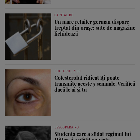
CAPITAL.RO
Un mare retailer german dispare
treptat din orașe: sute de magazine
lichidează
DOCTORUL ZILEI
Colesterolul ridicat îți poate
transmite aceste 5 semnale. Verifică
dacă le ai și tu
DESCOPERA.RO
Studenta care a sfidat regimul lui
Hitler și a plătit cu viața