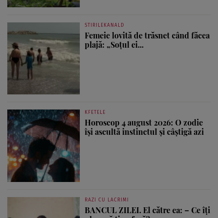
STIRILEKANALD
Femeie lovită de trăsnet când făcea
plajă: „Soțul ei...
KFETELE
Horoscop 4 august 2026: O zodie
își ascultă instinctul și câștigă azi
RAZI CU LACRIMI
BANCUL ZILEI. El către ea: – Ce îți