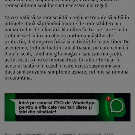
redeschiderea şcolilor sunt necesare noi reguli.
Ca o şcoală să se redeschidă o regiune trebuie să aibă în
ultimele două săptămâni înainte de redeschidere un
număr redus de infectări. Al doilea factor pe care şcolile
trebuie să-l ia în calcul este purtarea măştilor de
protecţie, distanţarea fizică şi activităţile în aer liber. De
asemenea, trebuie luat în calcul traseul pe care cei mici
îl au în şcoli, când merg la magazin sau cantina şcolii,
astfel încât să nu se intersecteze. Un alt criteriu ar fi
acela al testării în cazul în care există suspiciuni sau
dacă sunt prezente simptome uşoare, cel mic să rămână
în carantină.
Tags: