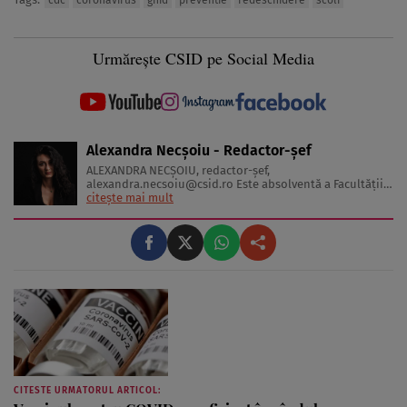
cdc
coronavirus
ghid
preventie
redeschidere
scoli
Urmărește CSID pe Social Media
Alexandra Necșoiu - Redactor-șef
ALEXANDRA NECŞOIU, redactor-șef,
alexandra.necsoiu@csid.ro
Este absolventă a Facultăţii
de Jurnalism şi Ştiinţele Comunicării şi deţine o diplomă
citește mai mult
de master în Producţie Multimedia şi Audio-Video.
Iubeşte să scrie şi nu se vede făcând altceva, acesta fiind
visul ei încă de pe ...
CITESTE URMATORUL ARTICOL: