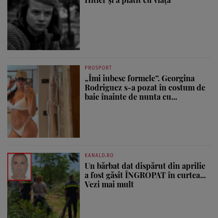
PROSPORT
„Îmi iubesc formele”. Georgina
Rodriguez s-a pozat în costum de
baie înainte de nunta cu...
KANALD.RO
Un bărbat dat dispărut din aprilie
a fost găsit ÎNGROPAT în curtea...
Vezi mai mult