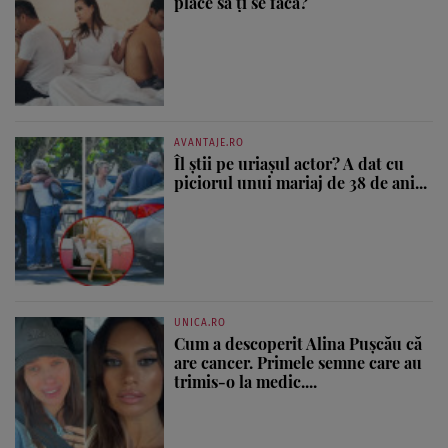
place să ți se facă?
AVANTAJE.RO
Îl știi pe uriașul actor? A dat cu
piciorul unui mariaj de 38 de ani...
UNICA.RO
Cum a descoperit Alina Pușcău că
are cancer. Primele semne care au
trimis-o la medic....