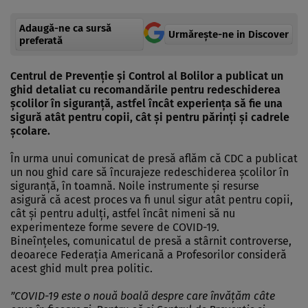
Adaugă-ne ca sursă
Urmărește-ne in Discover
preferată
Centrul de Prevenţie şi Control al Bolilor a publicat un
ghid detaliat cu recomandările pentru redeschiderea
şcolilor în siguranţă, astfel încât experienţa să fie una
sigură atât pentru copii, cât şi pentru părinţi şi cadrele
şcolare.
În urma unui comunicat de presă aflăm că CDC a publicat
un nou ghid care să încurajeze redeschiderea şcolilor în
siguranţă, în toamnă. Noile instrumente şi resurse
asigură că acest proces va fi unul sigur atât pentru copii,
cât şi pentru adulţi, astfel încât nimeni să nu
experimenteze forme severe de COVID-19.
Bineînţeles, comunicatul de presă a stârnit controverse,
deoarece Federaţia Americană a Profesorilor consideră
acest ghid mult prea politic.
”COVID-19 este o nouă boală despre care învăţăm câte