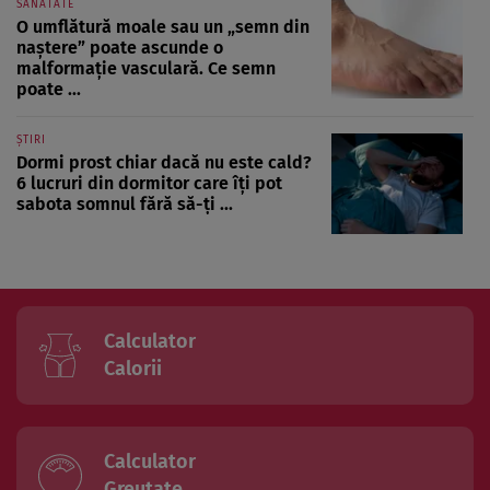
SĂNĂTATE
O umflătură moale sau un „semn din
naștere” poate ascunde o
malformație vasculară. Ce semn
poate ...
ȘTIRI
Dormi prost chiar dacă nu este cald?
6 lucruri din dormitor care îți pot
sabota somnul fără să-ți ...
Calculator
Calorii
Calculator
Greutate