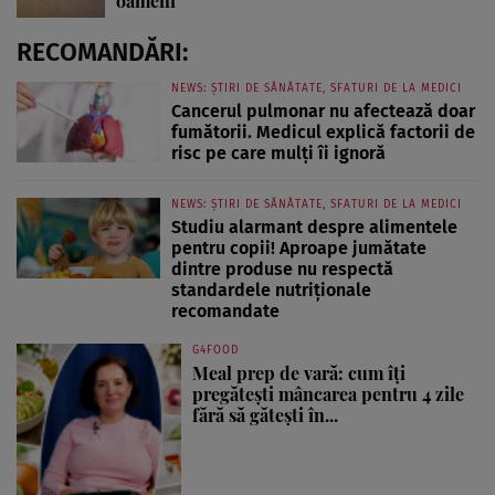
oameni
RECOMANDĂRI:
NEWS: ȘTIRI DE SĂNĂTATE, SFATURI DE LA MEDICI
Cancerul pulmonar nu afectează doar
fumătorii. Medicul explică factorii de
risc pe care mulți îi ignoră
NEWS: ȘTIRI DE SĂNĂTATE, SFATURI DE LA MEDICI
Studiu alarmant despre alimentele
pentru copii! Aproape jumătate
dintre produse nu respectă
standardele nutriționale
recomandate
G4FOOD
Meal prep de vară: cum îți
pregătești mâncarea pentru 4 zile
fără să gătești în...