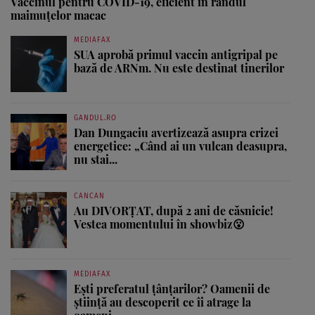
Vaccinul pentru COVID-19, eficient în rândul
maimuţelor macac
MEDIAFAX
SUA aprobă primul vaccin antigripal pe
bază de ARNm. Nu este destinat tinerilor
GANDUL.RO
Dan Dungaciu avertizează asupra crizei
energetice: „Când ai un vulcan deasupra,
nu stai...
CANCAN
Au DIVORȚAT, după 2 ani de căsnicie!
Vestea momentului în showbiz😮
MEDIAFAX
Ești preferatul țânțarilor? Oamenii de
știință au descoperit ce îi atrage la