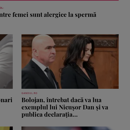
OL:
ntre femei sunt alergice la spermă
GANDUL.RO
onari
Bolojan, întrebat dacă va lua
exemplul lui Nicușor Dan și va
publica declarația...