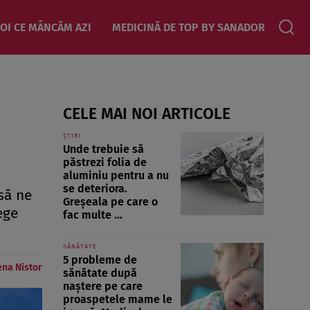
OI CE MÂNCĂM AZI
MEDICINĂ DE TOP BY SANADOR
CELE MAI NOI ARTICOLE
ȘTIRI
Unde trebuie să
păstrezi folia de
aluminiu pentru a nu
se deteriora.
să ne
Greșeala pe care o
ege
fac multe ...
SĂNĂTATE
5 probleme de
ena Nistor
sănătate după
naștere pe care
proaspetele mame le