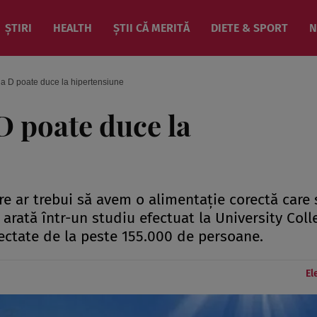
ȘTIRI
HEALTH
ȘTII CĂ MERITĂ
DIETE & SPORT
N
a D poate duce la hipertensiune
D poate duce la
re ar trebui să avem o alimentaţie corectă care 
 arată într-un studiu efectuat la University Coll
lectate de la peste 155.000 de persoane.
El