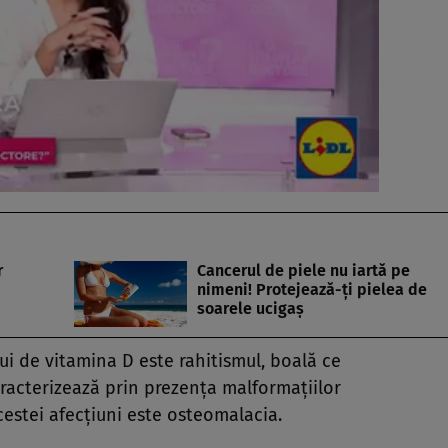
r
Cancerul de piele nu iartă pe
nimeni! Protejează-ţi pielea de
soarele ucigaş
ui de vitamina D este rahitismul, boală ce
aracterizează prin prezenţa malformaţiilor
cestei afecţiuni este osteomalacia.