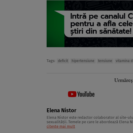
Tags:
deficit
hipertensiune
tensiune
vitamina d
Urmăreș
Elena Nistor
Elena Nistor este redactor colaborator al site-ului
sexualităţii. Temele pe care le abordează Elena Ni
informaţii utile în ceea ce priveşte ...
citește mai mult