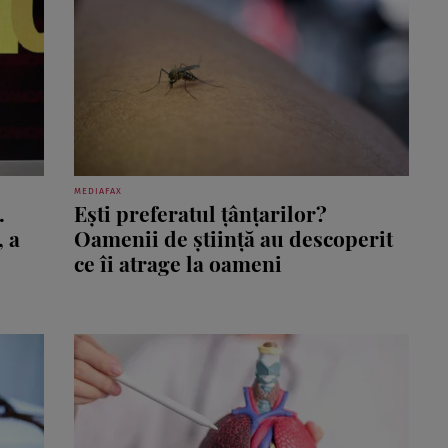
MEDIAFAX
.
Ești preferatul țânțarilor?
, a
Oamenii de știință au descoperit
ce îi atrage la oameni