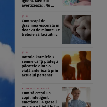
ignoră. Medicul
avertizează: „Nu ...
ȘTIRI
Cum scapi de
grăsimea viscerală în
doar 20 de minute. Ce
trebuie să faci zilnic
ȘTIRI
Datoria karmică: 3
semne că îți plătești
păcatele dintr-o
viață anterioară prin
actualul partener
PSIHOLOGIE ȘI CARIERĂ
Cum să crești un
copil inteligent
emoțional. 4 greșeli
pe care părinții le fac