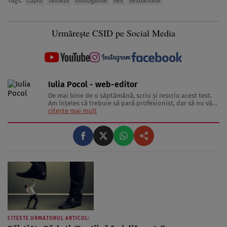
Tags:
cuplu
fantezii
monogamie
sex
sexualitate
Urmărește CSID pe Social Media
Iulia Pocol - web-editor
De mai bine de o săptămână, scriu şi rescriu acest text.
Am înţeles că trebuie să pară profesionist, dar să nu vă
sperie. Sincer, la 20 de ani, nu aş putea spune că
citește mai mult
experienţa mă recomandă şi nici că sănătatea era
interesul meu principal. Totuşi, nu pot să nu recunosc
interesul ...
CITESTE URMATORUL ARTICOL: