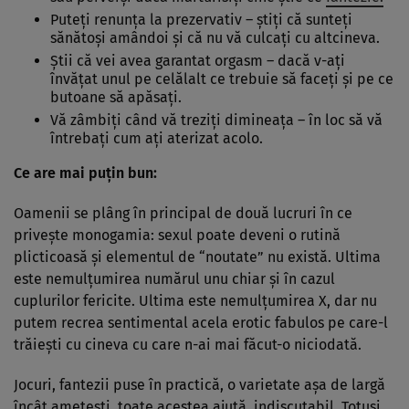
Puteţi renunţa la prezervativ – ştiţi că sunteţi
sănătoşi amândoi şi că nu vă culcaţi cu altcineva.
Ştii că vei avea garantat orgasm – dacă v-aţi
învăţat unul pe celălalt ce trebuie să faceţi şi pe ce
butoane să apăsaţi.
Vă zâmbiţi când vă treziţi dimineaţa – în loc să vă
întrebaţi cum aţi aterizat acolo.
Ce are mai puţin bun:
Oamenii se plâng în principal de două lucruri în ce
priveşte monogamia: sexul poate deveni o rutină
plicticoasă şi elementul de “noutate” nu există. Ultima
este nemulţumirea numărul unu chiar şi în cazul
cuplurilor fericite. Ultima este nemulţumirea X, dar nu
putem recrea sentimental acela erotic fabulos pe care-l
trăieşti cu cineva cu care n-ai mai făcut-o niciodată.
Jocuri, fantezii puse în practică, o varietate aşa de largă
încât ameţeşti, toate acestea ajută, indiscutabil. Totuşi