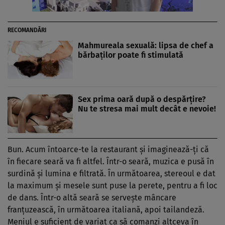
RECOMANDĂRI
Mahmureala sexuală: lipsa de chef a
bărbaţilor poate fi stimulată
Sex prima oară după o despărţire?
Nu te stresa mai mult decât e nevoie!
Bun. Acum întoarce-te la restaurant şi imaginează-ţi că
în fiecare seară va fi altfel. Într-o seară, muzica e pusă în
surdină şi lumina e filtrată. În următoarea, stereoul e dat
la maximum şi mesele sunt puse la perete, pentru a fi loc
de dans. Într-o altă seară se serveşte mâncare
franţuzească, în următoarea italiană, apoi tailandeză.
Meniul e suficient de variat ca să comanzi altceva în