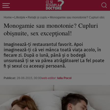
Home
•
Lifestyle
•
Relații și cuplu
•
Monogamie sau monotonie? Cupluri obişnuite
Monogamie sau monotonie? Cupluri
obişnuite, sex excepţional!
Imaginează-ţi restaurantul favorit. Apoi
imaginează-ţi că vei mânca toată viaţa acolo, în
fiecare zi. După o lună, până şi o bodegă
unsuroasă ţi se va părea atrăgătoare! La fel poate
fi şi sexul cu aceeaşi persoană.
Publicat:
28-06-2015, 00:00
web-editor:
Iulia Pocol