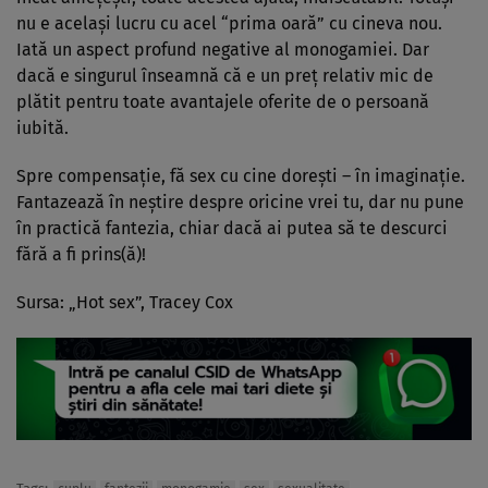
nu e acelaşi lucru cu acel “prima oară” cu cineva nou.
Iată un aspect profund negative al monogamiei. Dar
dacă e singurul înseamnă că e un preţ relativ mic de
plătit pentru toate avantajele oferite de o persoană
iubită.
Spre compensaţie, fă sex cu cine doreşti – în imaginaţie.
Fantazează în neştire despre oricine vrei tu, dar nu pune
în practică fantezia, chiar dacă ai putea să te descurci
fără a fi prins(ă)!
Sursa: „Hot sex”, Tracey Cox