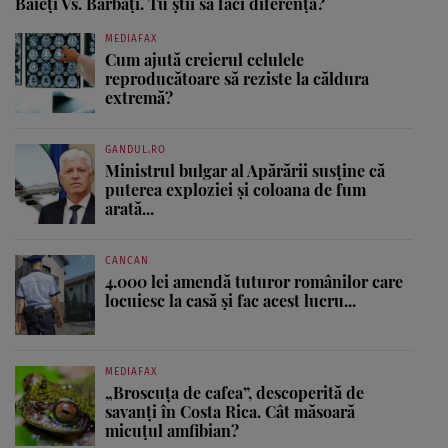
Băieţi Vs. Bărbaţi. Tu ştii să faci diferenţa?
MEDIAFAX
Cum ajută creierul celulele
reproducătoare să reziste la căldura
extremă?
GANDUL.RO
Ministrul bulgar al Apărării susține că
puterea exploziei și coloana de fum
arată...
CANCAN
4.000 lei amendă tuturor românilor care
locuiesc la casă și fac acest lucru...
MEDIAFAX
„Broscuța de cafea”, descoperită de
savanți în Costa Rica. Cât măsoară
micuțul amfibian?