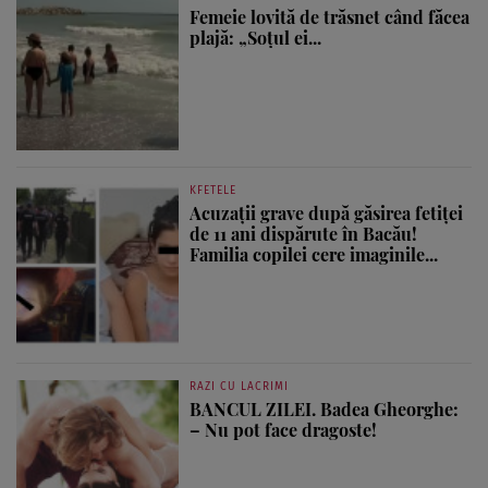
Femeie lovită de trăsnet când făcea
plajă: „Soțul ei...
KFETELE
Acuzații grave după găsirea fetiței
de 11 ani dispărute în Bacău!
Familia copilei cere imaginile...
RAZI CU LACRIMI
BANCUL ZILEI. Badea Gheorghe:
– Nu pot face dragoste!