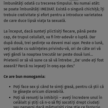
îmbunătăţi odată cu trecerea timpului. Nu numai atât:
se poate îmbunătăţi IMEDIAT. Există o singură chichiţă; îţi
trebuie crativitate şi efort pentru a introduce varietatea
de care duce lipsă viaţa ta sexuală.
La început, dacă sunteţi plictisiţi fiecare, până peste
cap, de trupul celuilalt, va fi într-adevăr o luptă. Dar
după două, trei şedinţe va deveni mai uşor. Peste o lună,
veţi surâde cu subînţeles privindu-vă, ori de câte ori vă
veţi gândi la noaptea trecută! Iar peste două luni…
Prietenii or să vă sune ca să vă întrebe: „Da’ unde aţi fost
aseară? Parcă nu ieşeaţi în oraş aşa des.”
Ce are bun monogamia:
Poţi face sex şi când te simţi grasă, pentru că ştii că
te găseşte oricum dizerabilă.
Poţi să renunţi la inhibiţii – aveţi încredere unul în
celălalt şi ştiţi că n-o să fiţi socotiţi drept ciudaţi
sau perverşi dacă mărturisiţi cine ştie ce
fantezie.