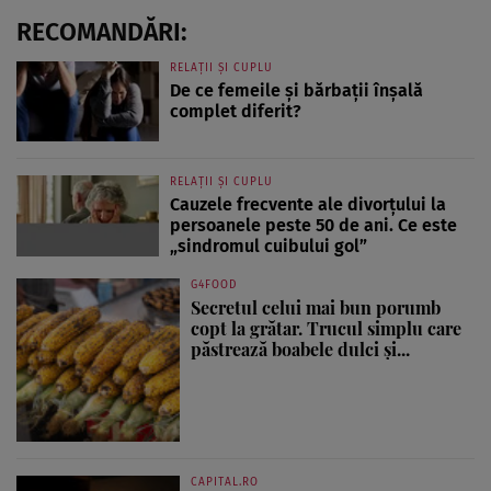
RECOMANDĂRI:
RELAȚII ȘI CUPLU
De ce femeile și bărbații înșală
complet diferit?
RELAȚII ȘI CUPLU
Cauzele frecvente ale divorțului la
persoanele peste 50 de ani. Ce este
„sindromul cuibului gol”
G4FOOD
Secretul celui mai bun porumb
copt la grătar. Trucul simplu care
păstrează boabele dulci și...
CAPITAL.RO