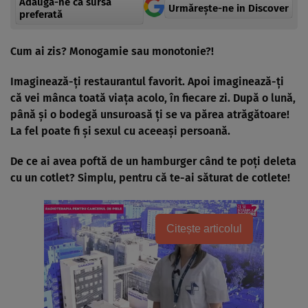
Adaugă-ne ca sursă
Urmărește-ne in Discover
preferată
Cum ai zis? Monogamie sau monotonie?!
Imaginează-ţi restaurantul favorit. Apoi imaginează-ţi
că vei mânca toată viaţa acolo, în fiecare zi. După o lună,
până şi o bodegă unsuroasă ţi se va părea atrăgătoare!
La fel poate fi şi sexul cu aceeaşi persoană.
De ce ai avea poftă de un hamburger când te poţi deleta
cu un cotlet? Simplu, pentru că te-ai săturat de cotlete!
Citește articolul