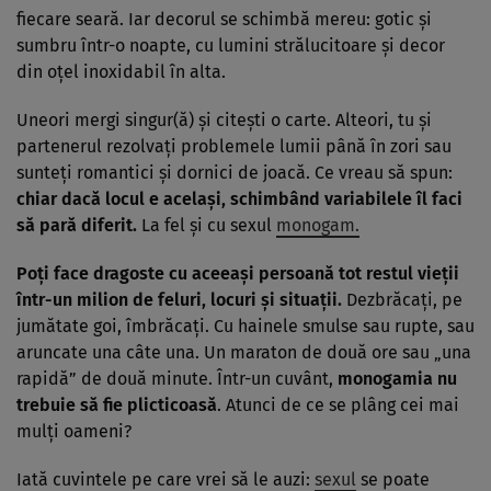
fiecare seară. Iar decorul se schimbă mereu: gotic şi
sumbru într-o noapte, cu lumini strălucitoare şi decor
din oţel inoxidabil în alta.
Uneori mergi singur(ă) şi citeşti o carte. Alteori, tu şi
partenerul rezolvaţi problemele lumii până în zori sau
sunteţi romantici şi dornici de joacă. Ce vreau să spun:
chiar dacă locul e acelaşi, schimbând variabilele îl faci
să pară diferit.
La fel şi cu sexul
monogam.
Poţi face dragoste cu aceeaşi persoană tot restul vieţii
într-un milion de feluri, locuri şi situaţii.
Dezbrăcaţi, pe
jumătate goi, îmbrăcaţi. Cu hainele smulse sau rupte, sau
aruncate una câte una. Un maraton de două ore sau „una
rapidă” de două minute. Într-un cuvânt,
monogamia nu
trebuie să fie plicticoasă
. Atunci de ce se plâng cei mai
mulţi oameni?
Iată cuvintele pe care vrei să le auzi:
sexul
se poate