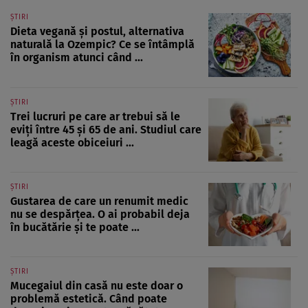
ȘTIRI
Dieta vegană și postul, alternativa
naturală la Ozempic? Ce se întâmplă
în organism atunci când ...
ȘTIRI
Trei lucruri pe care ar trebui să le
eviți între 45 și 65 de ani. Studiul care
leagă aceste obiceiuri ...
ȘTIRI
Gustarea de care un renumit medic
nu se despărțea. O ai probabil deja
în bucătărie și te poate ...
ȘTIRI
Mucegaiul din casă nu este doar o
problemă estetică. Când poate