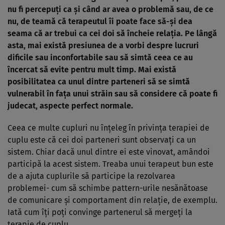
nu fi percepuţi ca şi când ar avea o problemă sau, de ce
nu, de teamă că terapeutul îi poate face să-şi dea
seama că ar trebui ca cei doi să încheie relaţia. Pe lângă
asta, mai există presiunea de a vorbi despre lucruri
dificile sau inconfortabile sau să simtă ceea ce au
încercat să evite pentru mult timp. Mai există
posibilitatea ca unul dintre parteneri să se simtă
vulnerabil în faţa unui străin sau să considere că poate fi
judecat, aspecte perfect normale.
Ceea ce multe cupluri nu înţeleg în privinţa terapiei de
cuplu este că cei doi parteneri sunt observaţi ca un
sistem. Chiar dacă unul dintre ei este vinovat, amândoi
participă la acest sistem. Treaba unui terapeut bun este
de a ajuta cuplurile să participe la rezolvarea
problemei- cum să schimbe pattern-urile nesănătoase
de comunicare şi comportament din relaţie, de exemplu.
Iată cum îţi poţi convinge partenerul să mergeţi la
terapie de cuplu.