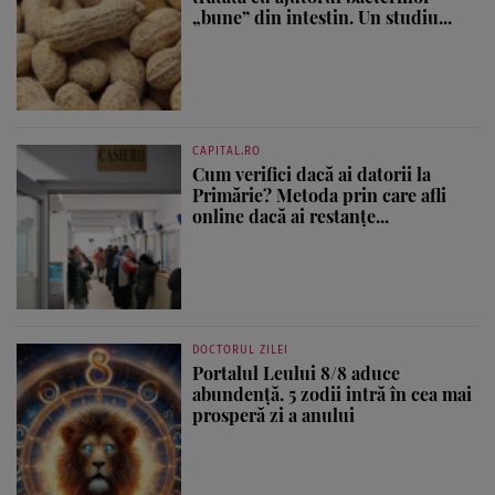
„bune” din intestin. Un studiu...
CAPITAL.RO
Cum verifici dacă ai datorii la
Primărie? Metoda prin care afli
online dacă ai restanțe...
DOCTORUL ZILEI
Portalul Leului 8/8 aduce
abundență. 5 zodii intră în cea mai
prosperă zi a anului