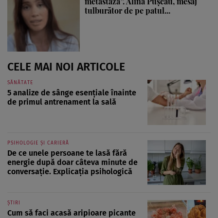
metastază”. Alina Pușcău, mesaj
tulburător de pe patul...
CELE MAI NOI ARTICOLE
SĂNĂTATE
5 analize de sânge esențiale înainte
de primul antrenament la sală
PSIHOLOGIE ȘI CARIERĂ
De ce unele persoane te lasă fără
energie după doar câteva minute de
conversație. Explicația psihologică
ȘTIRI
Cum să faci acasă aripioare picante