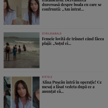
dureroasă despre boala cu care se
confruntă: „Am intrat...
STIRILEKANALD
Femeie lovită de trăsnet când făcea
plajă: „Soțul ei...
KFETELE
Alina Pușcău intră în operație! Ce
mesaj a lăsat vedeta după ce a
anunțat că...