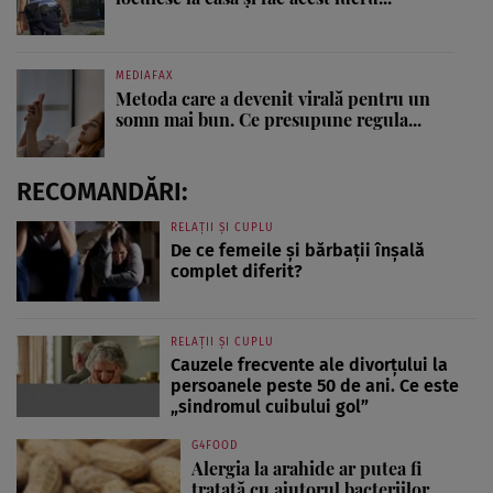
MEDIAFAX
Metoda care a devenit virală pentru un
somn mai bun. Ce presupune regula...
RECOMANDĂRI:
RELAȚII ȘI CUPLU
De ce femeile și bărbații înșală
complet diferit?
RELAȚII ȘI CUPLU
Cauzele frecvente ale divorțului la
persoanele peste 50 de ani. Ce este
„sindromul cuibului gol”
G4FOOD
Alergia la arahide ar putea fi
tratată cu ajutorul bacteriilor