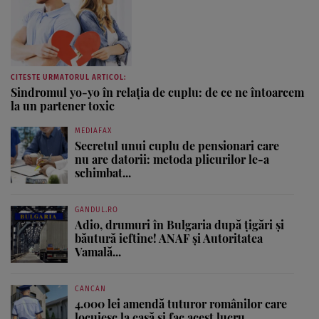
CITESTE URMATORUL ARTICOL:
Sindromul yo-yo în relaţia de cuplu: de ce ne întoarcem
la un partener toxic
MEDIAFAX
Secretul unui cuplu de pensionari care
nu are datorii: metoda plicurilor le-a
schimbat...
GANDUL.RO
Adio, drumuri în Bulgaria după țigări și
băutură ieftine! ANAF și Autoritatea
Vamală...
CANCAN
4.000 lei amendă tuturor românilor care
locuiesc la casă și fac acest lucru...