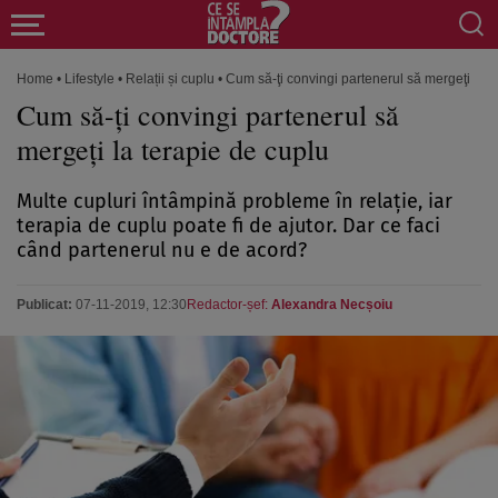
Home
•
Lifestyle
•
Relații și cuplu
•
Cum să-ţi convingi partenerul să mergeţi la t
Cum să-ţi convingi partenerul să
mergeţi la terapie de cuplu
Multe cupluri întâmpină probleme în relaţie, iar
terapia de cuplu poate fi de ajutor. Dar ce faci
când partenerul nu e de acord?
Publicat:
07-11-2019, 12:30
Redactor-șef:
Alexandra Necșoiu