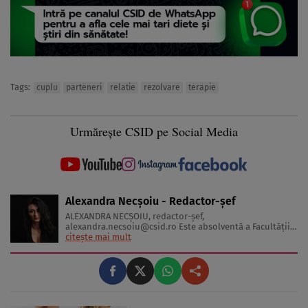
Tags:
cuplu
parteneri
relatie
rezolvare
terapie
Urmărește CSID pe Social Media
Alexandra Necșoiu - Redactor-șef
ALEXANDRA NECŞOIU, redactor-șef,
alexandra.necsoiu@csid.ro
Este absolventă a Facultăţii
de Jurnalism şi Ştiinţele Comunicării şi deţine o diplomă
citește mai mult
de master în Producţie Multimedia şi Audio-Video.
Iubeşte să scrie şi nu se vede făcând altceva, acesta fiind
visul ei încă de pe ...