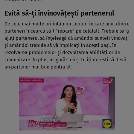
Evită să-ţi învinovăţeşti partenerul
De cele mai multe ori întâlnim cupluri în care unul dintre
parteneri încearcă să-l ”repare” pe celălalt. Trebuie să-ţi
ajuţi partenerul să înţeleagă că amândoi sunteţi vinovaţi
şi amândoi trebuie să vă implicaţi în aceşti paşi, în
rezolvarea problemelor şi dezvoltarea abilităţilor de
comunicare. În plus, asigură-l că şi tu îţi doreşti să devii
un partener mai bun pentru el.