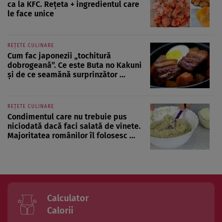
ca la KFC. Rețeta + ingredientul care
le face unice
REȚETE CULINARE
Cum fac japonezii „tochitură
dobrogeană”. Ce este Buta no Kakuni
și de ce seamănă surprinzător ...
REȚETE CULINARE
Condimentul care nu trebuie pus
niciodată dacă faci salată de vinete.
Majoritatea românilor îl folosesc ...
Calculator
Calorii