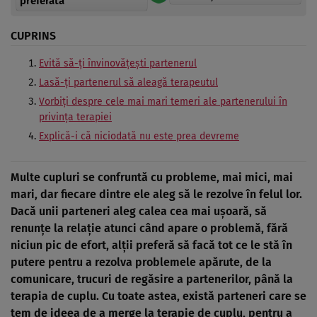
preferată
CUPRINS
Evită să-ţi învinovăţeşti partenerul
Lasă-ţi partenerul să aleagă terapeutul
Vorbiţi despre cele mai mari temeri ale partenerului în
privinţa terapiei
Explică-i că niciodată nu este prea devreme
Multe cupluri se confruntă cu probleme, mai mici, mai
mari, dar fiecare dintre ele aleg să le rezolve în felul lor.
Dacă unii parteneri aleg calea cea mai uşoară, să
renunţe la relaţie atunci când apare o problemă,
fără
niciun pic de efort, alţii preferă să facă tot ce le stă în
putere pentru a rezolva problemele apărute, de la
comunicare, trucuri de regăsire a partenerilor, până la
terapia de cuplu. Cu toate astea, există parteneri care se
tem de ideea de a merge la terapie de cuplu, pentru a