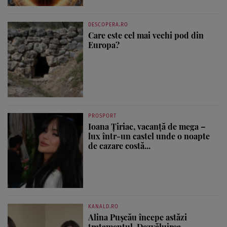
DESCOPERA.RO
Care este cel mai vechi pod din
Europa?
PROSPORT
Ioana Țiriac, vacanță de mega –
lux într-un castel unde o noapte
de cazare costă...
KANALD.RO
Alina Pușcău începe astăzi
tratamentul. Dezvăluirea