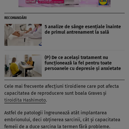
RECOMANDĂRI
5 analize de sânge esențiale înainte
de primul antrenament la sală
(P) De ce același tratament nu
funcționează la fel pentru toate
persoanele cu depresie și anxietate
Cele mai frecvente afecțiuni tiroidiene care pot afecta
capacitatea de reproducere sunt boala Graves și
tiroidita Hashimoto
.
Astfel de patologii îngreunează atât implantarea
embrionului, deci obținerea sarcinii, cât și capacitatea
femeii de a duce sarcina la termen fără probleme.