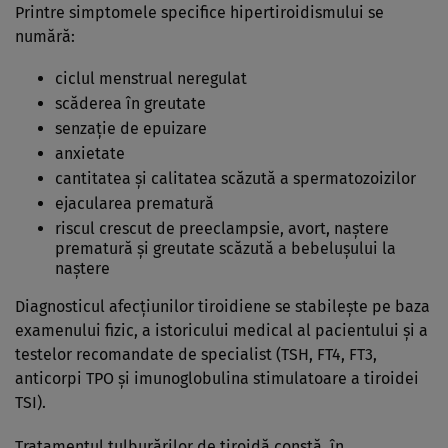
Printre simptomele specifice hipertiroidismului se
numără:
ciclul menstrual neregulat
scăderea în greutate
senzație de epuizare
anxietate
cantitatea și calitatea scăzută a spermatozoizilor
ejacularea prematură
riscul crescut de preeclampsie, avort, naștere
prematură și greutate scăzută a bebelușului la
naștere
Diagnosticul afecțiunilor tiroidiene se stabilește pe baza
examenului fizic, a istoricului medical al pacientului și a
testelor recomandate de specialist (TSH, FT4, FT3,
anticorpi TPO și imunoglobulina stimulatoare a tiroidei
TSI).
Tratamentul tulburărilor de tiroidă constă, în