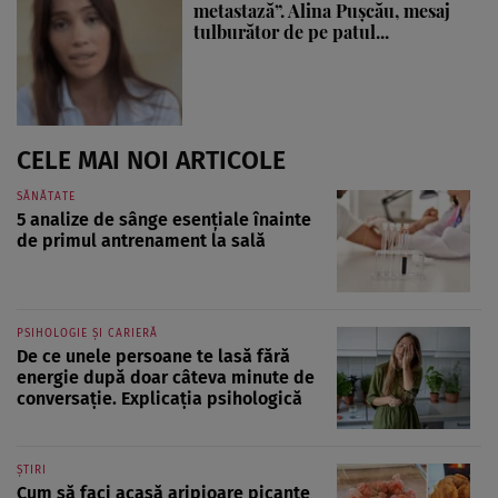
metastază”. Alina Pușcău, mesaj
tulburător de pe patul...
CELE MAI NOI ARTICOLE
SĂNĂTATE
5 analize de sânge esențiale înainte
de primul antrenament la sală
PSIHOLOGIE ȘI CARIERĂ
De ce unele persoane te lasă fără
energie după doar câteva minute de
conversație. Explicația psihologică
ȘTIRI
Cum să faci acasă aripioare picante