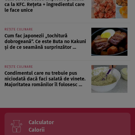
ca la KFC. Rețeta + ingredientul care
le face unice
REȚETE CULINARE
Cum fac japonezii „tochitură
dobrogeană”. Ce este Buta no Kakuni
și de ce seamănă surprinzător ...
REȚETE CULINARE
Condimentul care nu trebuie pus
niciodată dacă faci salată de vinete.
Majoritatea românilor îl folosesc ...
Calculator
Calorii