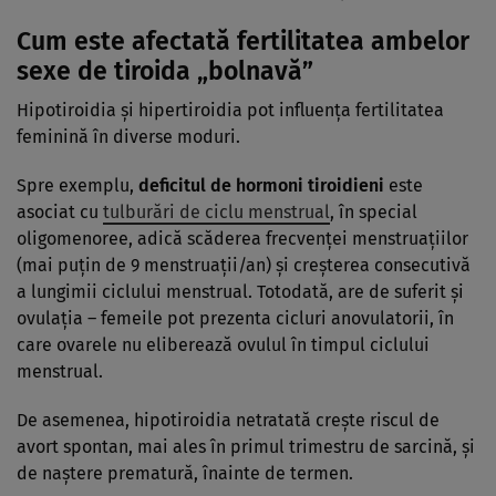
Cum este afectată fertilitatea ambelor
sexe de tiroida „bolnavă”
Hipotiroidia și hipertiroidia pot influența fertilitatea
feminină în diverse moduri.
Spre exemplu,
deficitul de hormoni tiroidieni
este
asociat cu
tulburări de ciclu menstrual
, în special
oligomenoree, adică scăderea frecvenței menstruațiilor
(mai puțin de 9 menstruații/an) și creșterea consecutivă
a lungimii ciclului menstrual. Totodată, are de suferit și
ovulația – femeile pot prezenta cicluri anovulatorii, în
care ovarele nu eliberează ovulul în timpul ciclului
menstrual.
De asemenea, hipotiroidia netratată crește riscul de
avort spontan, mai ales în primul trimestru de sarcină, și
de naștere prematură, înainte de termen.