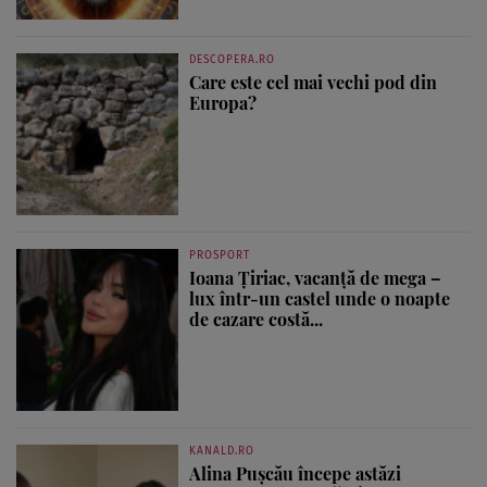
DESCOPERA.RO
Care este cel mai vechi pod din
Europa?
PROSPORT
Ioana Țiriac, vacanță de mega –
lux într-un castel unde o noapte
de cazare costă...
KANALD.RO
Alina Pușcău începe astăzi