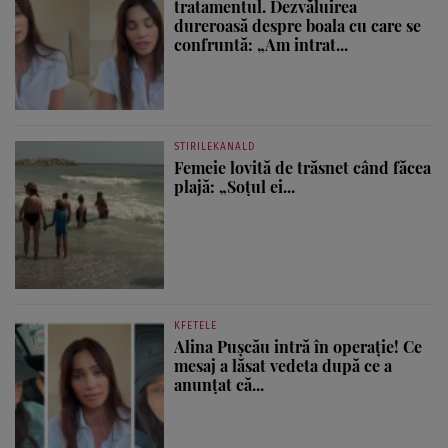
tratamentul. Dezvăluirea
dureroasă despre boala cu care se
confruntă: „Am intrat...
STIRILEKANALD
Femeie lovită de trăsnet când făcea
plajă: „Soțul ei...
KFETELE
Alina Pușcău intră în operație! Ce
mesaj a lăsat vedeta după ce a
anunțat că...