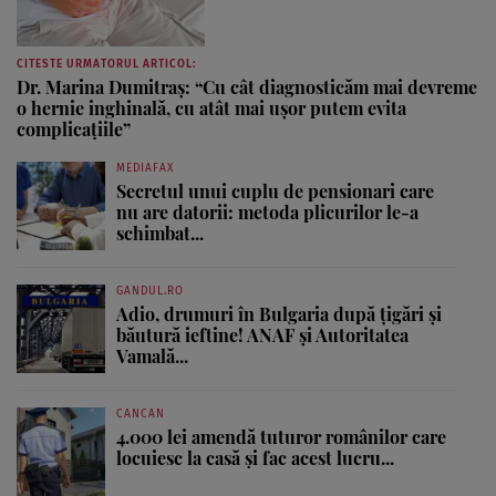
CITESTE URMATORUL ARTICOL:
Dr. Marina Dumitraș: “Cu cât diagnosticăm mai devreme
o hernie inghinală, cu atât mai ușor putem evita
complicațiile”
MEDIAFAX
Secretul unui cuplu de pensionari care
nu are datorii: metoda plicurilor le-a
schimbat...
GANDUL.RO
Adio, drumuri în Bulgaria după țigări și
băutură ieftine! ANAF și Autoritatea
Vamală...
CANCAN
4.000 lei amendă tuturor românilor care
locuiesc la casă și fac acest lucru...