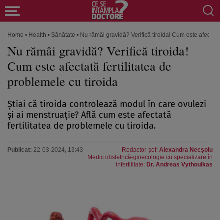
Home
•
Health
•
Sănătate
•
Nu rămâi gravidă? Verifică tiroida! Cum este afectată 
Nu rămâi gravidă? Verifică tiroida!
Cum este afectată fertilitatea de
problemele cu tiroida
Știai că tiroida controlează modul în care ovulezi
și ai menstruație? Află cum este afectată
fertilitatea de problemele cu tiroida.
Publicat:
22-03-2024, 13:43
Redactor-șef:
Alexandra Necșoiu
Medic obstetrică-ginecologie cu specializare în
infertilitate:
Dr. Andreas Vythoulkas