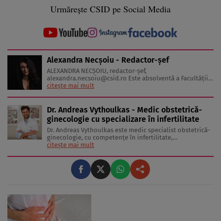
Urmărește CSID pe Social Media
Alexandra Necșoiu - Redactor-șef
ALEXANDRA NECŞOIU, redactor-șef,
alexandra.necsoiu@csid.ro
Este absolventă a Facultăţii
de Jurnalism şi Ştiinţele Comunicării şi deţine o diplomă
citește mai mult
de master în Producţie Multimedia şi Audio-Video.
Iubeşte să scrie şi nu se vede făcând altceva, acesta fiind
visul ei încă de pe ...
Dr. Andreas Vythoulkas - Medic obstetrică-
ginecologie cu specializare în infertilitate
Dr. Andreas Vythoulkas este medic specialist obstetrică-
ginecologie, cu competențe în infertilitate,
laparoscopie, ecografie, histeroscopie, colposcopie.
citește mai mult
Absolvent al Masteratului în cadrul Clinicii Genesis din
Atena, sub coordonarea Doctorului Pantos, Dr.
Vythoulkas a dobândit expertiză și ...