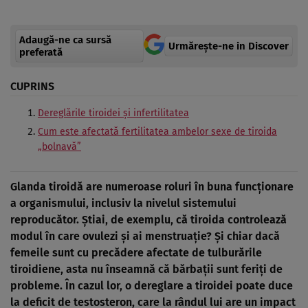
Adaugă-ne ca sursă
Urmărește-ne in Discover
preferată
CUPRINS
Dereglările tiroidei și infertilitatea
Cum este afectată fertilitatea ambelor sexe de tiroida
„bolnavă”
Glanda tiroidă are numeroase roluri în buna funcționare
a organismului, inclusiv la nivelul sistemului
reproducător. Știai, de exemplu, că tiroida controlează
modul în care ovulezi și ai menstruație? Și chiar dacă
femeile sunt cu precădere afectate de tulburările
tiroidiene, asta nu înseamnă că bărbații sunt feriți de
probleme. În cazul lor, o dereglare a tiroidei poate duce
la deficit de testosteron, care la rândul lui are un impact