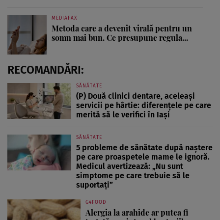
MEDIAFAX
Metoda care a devenit virală pentru un
somn mai bun. Ce presupune regula...
RECOMANDĂRI:
SĂNĂTATE
(P) Două clinici dentare, aceleași
servicii pe hârtie: diferențele pe care
merită să le verifici în Iași
SĂNĂTATE
5 probleme de sănătate după naștere
pe care proaspetele mame le ignoră.
Medicul avertizează: „Nu sunt
simptome pe care trebuie să le
suportați”
G4FOOD
Alergia la arahide ar putea fi