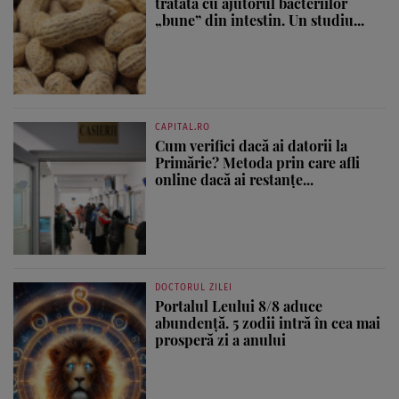
tratată cu ajutorul bacteriilor
„bune” din intestin. Un studiu...
CAPITAL.RO
Cum verifici dacă ai datorii la
Primărie? Metoda prin care afli
online dacă ai restanțe...
DOCTORUL ZILEI
Portalul Leului 8/8 aduce
abundență. 5 zodii intră în cea mai
prosperă zi a anului