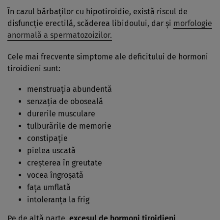
În cazul bărbaților cu hipotiroidie, există riscul de
disfuncție erectilă, scăderea libidoului, dar și
morfologie
anormală a spermatozoizilor.
Cele mai frecvente simptome ale deficitului de hormoni
tiroidieni sunt:
menstruația abundentă
senzația de oboseală
durerile musculare
tulburările de memorie
constipație
pielea uscată
creșterea în greutate
vocea îngroșată
fața umflată
intoleranța la frig
Pe de altă parte,
excesul de hormoni tiroidieni