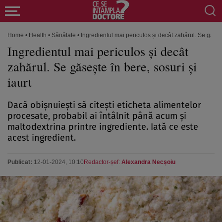
Home
•
Health
•
Sănătate
•
Ingredientul mai periculos și decât zahărul. Se găseșt
Ingredientul mai periculos și decât
zahărul. Se găsește în bere, sosuri și
iaurt
Dacă obișnuiești să citești eticheta alimentelor
procesate, probabil ai întâlnit până acum și
maltodextrina printre ingrediente. Iată ce este
acest ingredient.
Publicat:
12-01-2024, 10:10
Redactor-șef:
Alexandra Necșoiu