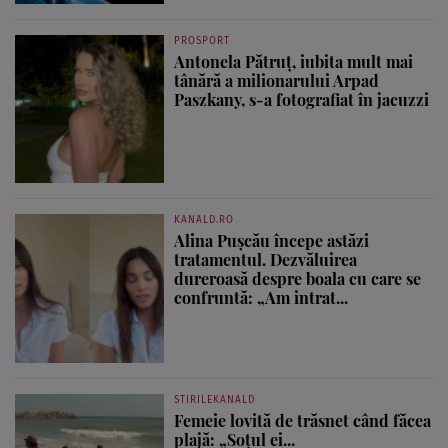
PROSPORT
Antonela Pătruț, iubita mult mai
tânără a milionarului Arpad
Paszkany, s-a fotografiat în jacuzzi
KANALD.RO
Alina Pușcău începe astăzi
tratamentul. Dezvăluirea
dureroasă despre boala cu care se
confruntă: „Am intrat...
STIRILEKANALD
Femeie lovită de trăsnet când făcea
plajă: „Soțul ei...