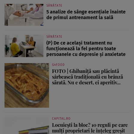
SĂNĂTATE
5 analize de sânge esențiale înainte
de primul antrenament la sală
SĂNĂTATE
(P) De ce același tratament nu
funcționează la fel pentru toate
persoanele cu depresie și anxietate
G4FOOD
FOTO | Ghibaniță sau plăcintă
sârbească tradițională cu brânză
sărată. Nu e desert, ci aperitiv...
CAPITAL.RO
Locuiești la bloc? 10 reguli pe care
mulți proprietari le înțeleg greșit