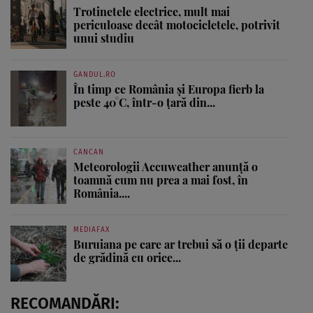
Trotinetele electrice, mult mai
periculoase decât motocicletele, potrivit
unui studiu
GANDUL.RO
În timp ce România și Europa fierb la
peste 40°C, într-o țară din...
CANCAN
Meteorologii Accuweather anunță o
toamnă cum nu prea a mai fost, în
România....
MEDIAFAX
Buruiana pe care ar trebui să o ții departe
de grădină cu orice...
RECOMANDĂRI: