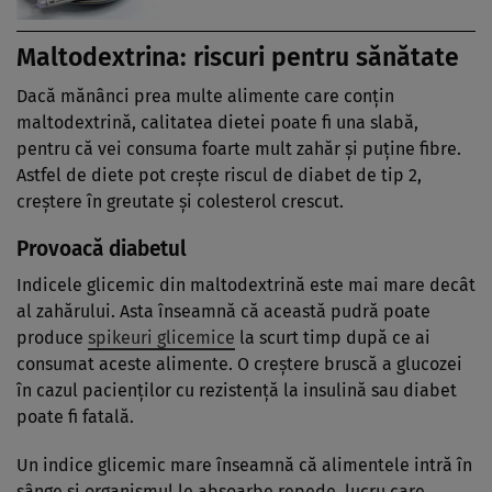
Maltodextrina: riscuri pentru sănătate
Dacă mănânci prea multe alimente care conțin
maltodextrină, calitatea dietei poate fi una slabă,
pentru că vei consuma foarte mult zahăr și puține fibre.
Astfel de diete pot crește riscul de diabet de tip 2,
creștere în greutate și colesterol crescut.
Provoacă diabetul
Indicele glicemic din maltodextrină este mai mare decât
al zahărului. Asta înseamnă că această pudră poate
produce
spikeuri glicemice
la scurt timp după ce ai
consumat aceste alimente. O creștere bruscă a glucozei
în cazul pacienților cu rezistență la insulină sau diabet
poate fi fatală.
Un indice glicemic mare înseamnă că alimentele intră în
sânge și organismul le absoarbe repede, lucru care