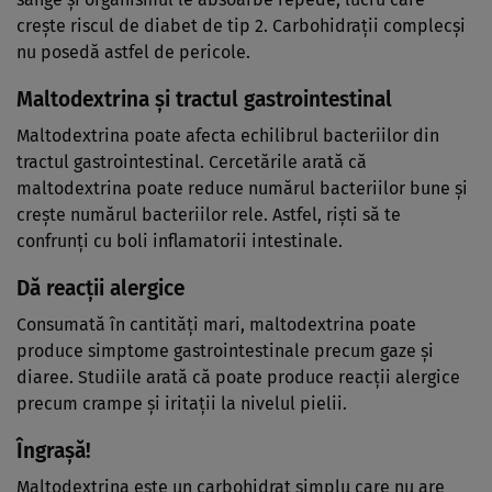
crește riscul de diabet de tip 2. Carbohidrații complecși
nu posedă astfel de pericole.
Maltodextrina și tractul gastrointestinal
Maltodextrina poate afecta echilibrul bacteriilor din
tractul gastrointestinal. Cercetările arată că
maltodextrina poate reduce numărul bacteriilor bune și
crește numărul bacteriilor rele. Astfel, riști să te
confrunți cu boli inflamatorii intestinale.
Dă reacții alergice
Consumată în cantități mari, maltodextrina poate
produce simptome gastrointestinale precum gaze și
diaree. Studiile arată că poate produce reacții alergice
precum crampe și iritații la nivelul pielii.
Îngrașă!
Maltodextrina este un carbohidrat simplu care nu are