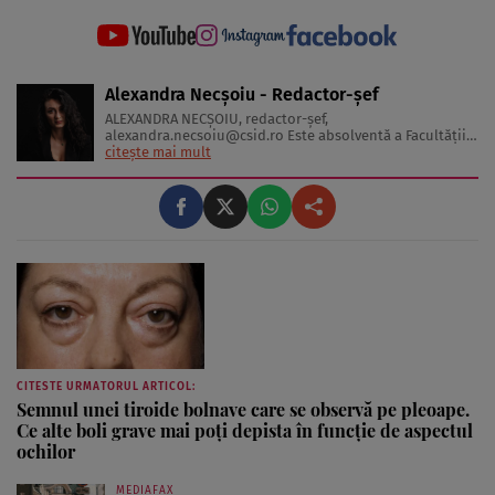
Alexandra Necșoiu - Redactor-șef
ALEXANDRA NECŞOIU, redactor-șef,
alexandra.necsoiu@csid.ro
Este absolventă a Facultăţii
de Jurnalism şi Ştiinţele Comunicării şi deţine o diplomă
citește mai mult
de master în Producţie Multimedia şi Audio-Video.
Iubeşte să scrie şi nu se vede făcând altceva, acesta fiind
visul ei încă de pe ...
CITESTE URMATORUL ARTICOL:
Semnul unei tiroide bolnave care se observă pe pleoape.
Ce alte boli grave mai poți depista în funcție de aspectul
ochilor
MEDIAFAX