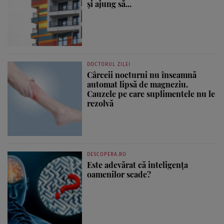
și ajung să...
DOCTORUL ZILEI
Cârceii nocturni nu înseamnă
automat lipsă de magneziu.
Cauzele pe care suplimentele nu le
rezolvă
DESCOPERA.RO
Este adevărat că inteligența
oamenilor scade?