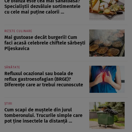
Ce brânză este cea mai sănătoasă?
Specialiștii dezvăluie sortimentele
cu cele mai puține calorii ...
REȚETE CULINARE
Mai gustoase decât burgerii! Cum
faci acasă celebrele chiftele sârbești
Pljeskavica
SĂNĂTATE
Refluxul ocazional sau boala de
reflux gastroesofagian (BRGE)?
Diferențe care ar trebui recunoscute
ȘTIRI
Cum scapi de muștele din jurul
tomberonului. Trucurile simple care
pot ține insectele la distanță ...