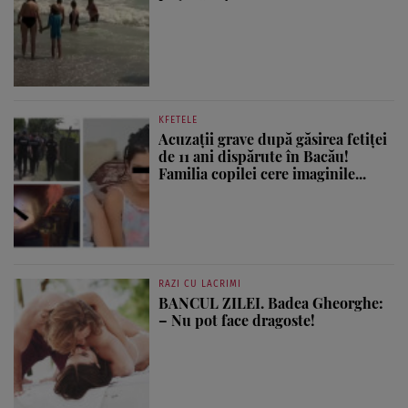
KFETELE
Acuzații grave după găsirea fetiței
de 11 ani dispărute în Bacău!
Familia copilei cere imaginile...
RAZI CU LACRIMI
BANCUL ZILEI. Badea Gheorghe:
– Nu pot face dragoste!