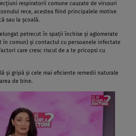
ecțiuni respiratorii comune cauzate de virusuri
ezonului rece, acestea fiind principalele motive
ă sau la școală.
elungat petrecut în spații închise și aglomerate
ort în comun) și contactul cu persoanele infectate
ctori care cresc riscul de a te pricopsi cu
ă și gripă și cele mai eficiente remedii naturale
tarea de bine.