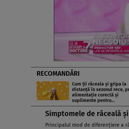
RECOMANDĂRI
Cum ții răceala și gripa la
distanță în sezonul rece, p
alimentație corectă și
suplimente pentru…
Simptomele de răceală și 
Principalul mod de diferenţiere a ră