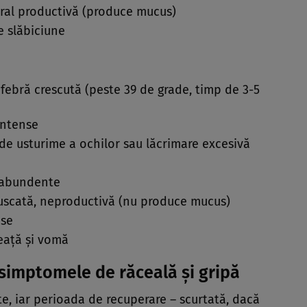
eral productivă (produce mucus)
e slăbiciune
 febră crescută (peste 39 de grade, timp de 3-5
intense
 de usturime a ochilor sau lăcrimare excesivă
i abundente
uscată, neproductivă (nu produce mucus)
ase
eață și vomă
 simptomele de răceală și gripă
ate, iar perioada de recuperare – scurtată, dacă