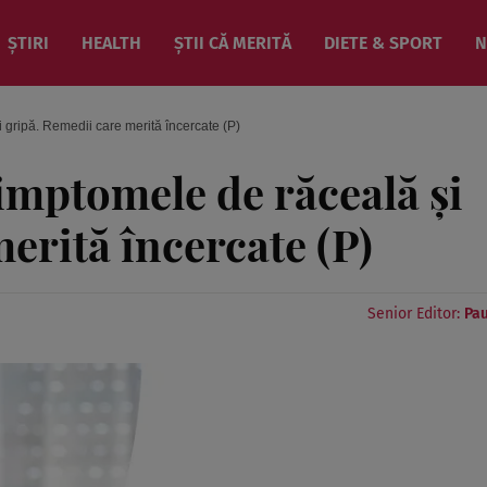
ȘTIRI
HEALTH
ȘTII CĂ MERITĂ
DIETE & SPORT
N
 gripă. Remedii care merită încercate (P)
imptomele de răceală și
erită încercate (P)
Senior Editor:
Pau