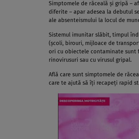
Simptomele de răceală și gripă – af
diferite – apar adesea la debutul s
ale absenteismului la locul de munc
Sistemul imunitar slăbit, timpul înd
(școli, birouri, mijloace de transp
ori cu obiectele contaminate sunt fa
rinovirusuri sau cu virusul gripal.
Află care sunt simptomele de răceal
care te ajută să îți recapeți rapid s