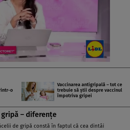
Vaccinarea antigripală – tot ce
rintr-o
trebuie să știi despre vaccinul
împotriva gripei
gripă – diferențe
celii de gripă constă în faptul că cea dintâi