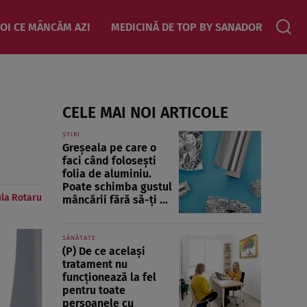
OI CE MÂNCĂM AZI
MEDICINĂ DE TOP BY SANADOR
CELE MAI NOI ARTICOLE
ȘTIRI
Greșeala pe care o
faci când folosești
folia de aluminiu.
Poate schimba gustul
la Rotaru
mâncării fără să-ți ...
SĂNĂTATE
(P) De ce același
tratament nu
funcționează la fel
pentru toate
persoanele cu