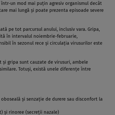
i într-un mod mai puţin agresiv organismul decât
stare mai lungă şi poate prezenta episoade severe
ată pe tot parcursul anului, inclusiv vara. Gripa,
ită în intervalul noiembrie-februarie,
ibil în sezonul rece şi circulația virusurilor este
t și gripa sunt cauzate de virusuri, ambele
imilare. Totuși, există unele diferențe între
 oboseală și senzație de durere sau disconfort la
 și rinoree (secreții nazale)