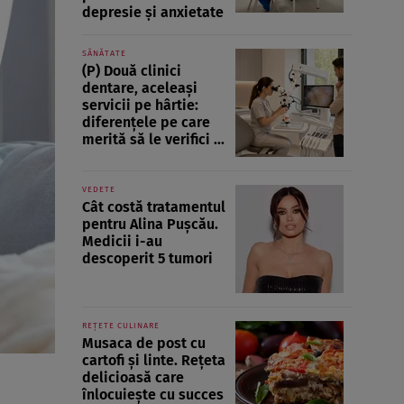
depresie și anxietate
SĂNĂTATE
(P) Două clinici
dentare, aceleași
servicii pe hârtie:
diferențele pe care
merită să le verifici ...
VEDETE
Cât costă tratamentul
pentru Alina Pușcău.
Medicii i-au
descoperit 5 tumori
REȚETE CULINARE
Musaca de post cu
cartofi și linte. Rețeta
delicioasă care
înlocuiește cu succes