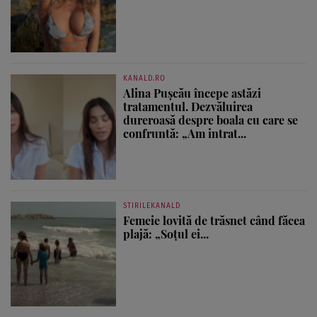
KANALD.RO
Alina Pușcău începe astăzi
tratamentul. Dezvăluirea
dureroasă despre boala cu care se
confruntă: „Am intrat...
STIRILEKANALD
Femeie lovită de trăsnet când făcea
plajă: „Soțul ei...