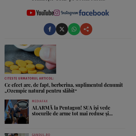
CITESTE URMATORUL ARTICOL:
Ce efect are, de fapt, berberina, suplimentul denumit
„Ozempic natural pentru slăbit“
MEDIAFAX
ALARMĂ la Pentagon! SUA își vede
stocurile de arme tot mai reduse și...
GANDUL.RO