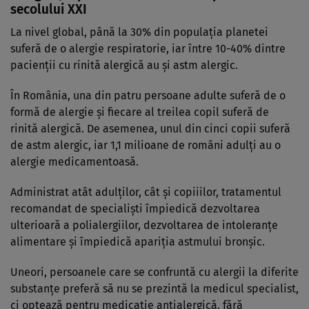
secolului XXI
La nivel global, până la 30% din populaţia planetei
suferă de o alergie respiratorie, iar între 10-40% dintre
pacienţii cu rinită alergică au şi astm alergic.
În România, una din patru persoane adulte suferă de o
formă de alergie şi fiecare al treilea copil suferă de
rinită alergică. De asemenea, unul din cinci copii suferă
de astm alergic, iar 1,1 milioane de români adulţi au o
alergie medicamentoasă.
Administrat atât adulţilor, cât şi copiiilor, tratamentul
recomandat de specialiști împiedică dezvoltarea
ulterioară a polialergiilor, dezvoltarea de intoleranţe
alimentare şi împiedică apariţia astmului bronşic.
Uneori, persoanele care se confruntă cu alergii la diferite
substanțe preferă să nu se prezintă la medicul specialist,
ci optează pentru medicație antialergică, fără