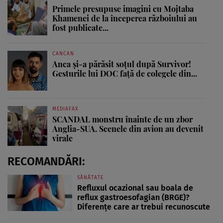
Primele presupuse imagini cu Mojtaba
Khamenei de la începerea războiului au
fost publicate...
CANCAN
Anca și-a părăsit soțul după Survivor!
Gesturile lui DOC față de colegele din...
MEDIAFAX
SCANDAL monstru înainte de un zbor
Anglia-SUA. Scenele din avion au devenit
virale
RECOMANDĂRI:
SĂNĂTATE
Refluxul ocazional sau boala de
reflux gastroesofagian (BRGE)?
Diferențe care ar trebui recunoscute