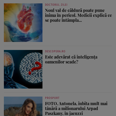
DOCTORUL ZILEI
Noul val de căldură poate pune
inima în pericol. Medicii explică ce
se poate întâmpla...
DESCOPERA.RO
Este adevărat că inteligența
oamenilor scade?
PROSPORT
FOTO. Antonela, iubita mult mai
tânără a milionarului Arpad
Paszkany, în jacuzzi