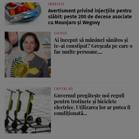
SĂNĂTATE
Avertisment privind injecțiile pentru
slăbit: peste 200 de decese asociate
cu Mounjaro și Wegovy
G4FOOD
Ai început să mănânci sănătos și
te-ai constipat? Greșeala pe care o
fac multe persoane,...
CAPITAL.RO
Guvernul pregătește noi reguli
pentru trotinete și biciclete
electrice. Utilizarea lor ar putea fi
condiționată...