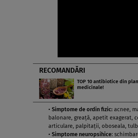
RECOMANDĂRI
TOP 10 antibiotice din pla
medicinale!
•
Simptome de ordin fizic:
acnee, ma
balonare, greaţă, apetit exagerat, 
articulare, palpitaţii, oboseala, tu
•
Simptome neuropsihice
: schimbare