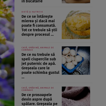
în bucătărie
DIETĂ ȘI NUTRIȚIE
De ce se întărește
mierea și dacă mai
poate fi consumată.
Tot ce trebuie să știi
despre procesul ...
CASĂ, GRĂDINĂ, ANIMALE DE
COMPANIE
De ce nu trebuie să
speli ciupercile sub
jet puternic de apă.
Greșeala care le
poate schimba gustul
...
CASĂ, GRĂDINĂ, ANIMALE DE
COMPANIE
De ce prosoapele
devin aspre după
spălare. Greșeala pe