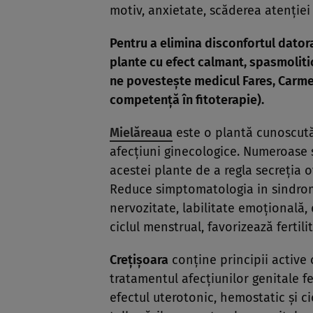
motiv, anxietate, scăderea atenţiei 
Pentru a elimina disconfortul dator
plante cu efect calmant, spasmolitic,
ne povesteşte medicul Fares, Carme
competenţă în fitoterapie).
Mielăreaua
este o plantă cunoscută 
afecţiuni ginecologice. Numeroase 
acestei plante de a regla secreţia o
Reduce simptomatologia in sindromu
nervozitate, labilitate emoţională, 
ciclul menstrual, favorizează fertili
Creţişoara
conţine principii active
tratamentul afecţiunilor genitale f
efectul uterotonic, hemostatic şi ci