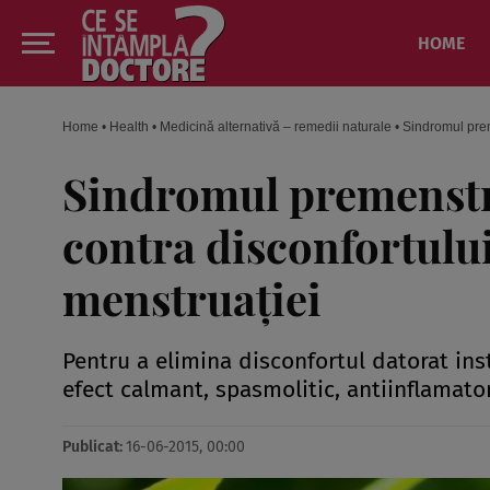
HOME
Home
•
Health
•
Medicină alternativă – remedii naturale
•
Sindromul prem
Sindromul premenstr
contra disconfortului
menstruaţiei
Pentru a elimina disconfortul datorat ins
efect calmant, spasmolitic, antiinflamator,
Publicat:
16-06-2015, 00:00