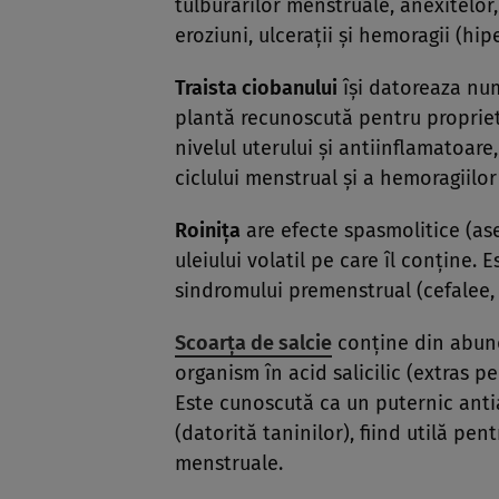
tulburărilor menstruale, anexitelor
eroziuni, ulceraţii şi hemoragii (hi
Traista ciobanului
îşi datoreaza num
plantă recunoscută pentru propriet
nivelul uterului şi antiinflamatoare,
ciclului menstrual şi a hemoragiilor
Roiniţa
are efecte spasmolitice (as
uleiului volatil pe care îl conţine.
sindromului premenstrual (cefalee, i
Scoarţa de salcie
conţine din abund
organism în acid salicilic (extras p
Este cunoscută ca un puternic antia
(datorită taninilor), fiind utilă pen
menstruale.