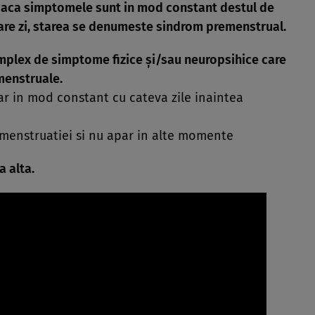
Daca simptomele sunt in mod constant destul de
care zi, starea se denumeste sindrom premenstrual.
plex de simptome fizice şi/sau neuropsihice care
 menstruale.
ar in mod constant cu cateva zile inaintea
menstruatiei si nu apar in alte momente
a alta.