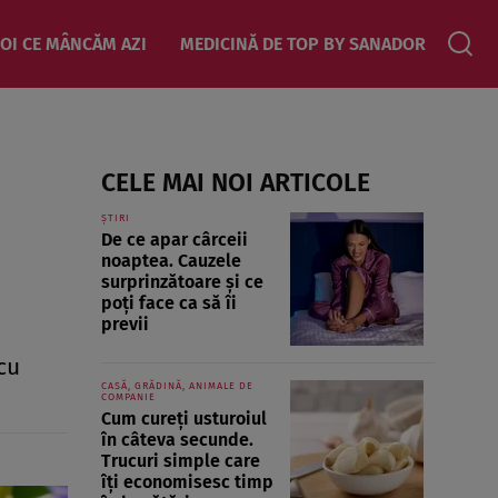
OI CE MÂNCĂM AZI
MEDICINĂ DE TOP BY SANADOR
CELE MAI NOI ARTICOLE
ȘTIRI
De ce apar cârceii
noaptea. Cauzele
surprinzătoare și ce
poți face ca să îi
previi
cu
CASĂ, GRĂDINĂ, ANIMALE DE
COMPANIE
Cum cureți usturoiul
în câteva secunde.
Trucuri simple care
îți economisesc timp