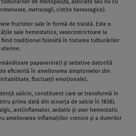
, tulburărilor de menopauză, asociate sau nu cu
permenoree, metroragii, cistite hemoragice).
ele fructelor sale în formă de traistă. Este o
ăţile sale hemostatice, vasocostrictoare la
 fiind tradiţional folosită în tratarea tulburărilor
 uterine.
emănătoare papaverinei) şi sedative datorită
 Este eficientă în ameliorarea simptomelor din
ritabilitate, fluctuaţii emoţionale).
enţă salicin, constituent care se transformă în
entru prima dată din scoarţa de salcie în 1838).
lgic, antiinflamator, sedativ şi usor hemostatic
tru ameliorarea inflamaţiilor cronice şi a durerilor