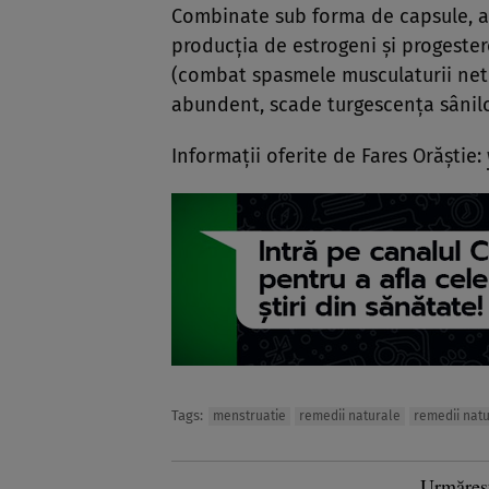
Combinate sub forma de capsule, ac
producţia de estrogeni şi progestero
(combat spasmele musculaturii net
abundent, scade turgescenţa sânilo
Informaţii oferite de Fares Orăştie:
Tags:
menstruatie
remedii naturale
remedii natu
Urmăreș