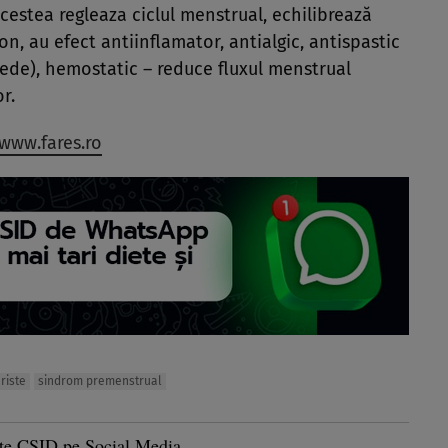
estea regleaza ciclul menstrual, echilibrează
n, au efect antiinflamator, antialgic, antispastic
ede), hemostatic – reduce fluxul menstrual
r.
www.fares.ro
riste
sindrom premenstrual
te CSID pe Social Media