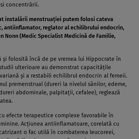
si concentrării.
at instalării menstruaţiei putem folosi cateva
 antiinflamator, reglator al echilibrului endocrin,
n Nonn (Medic Specialist Medicină de Familie,
şi folosită încă de pe vremea lui Hippocrate în
studii ulterioare au demonstrat capacităţile
variană şi a restabili echilibrul endocrin al femeii.
l premenstrual (dureri la nivelul sânilor, edeme,
dureri abdominale, palpitaţii, cefalee), reglează
tatea.
 cu efecte terapeutice complexe favorabile în
eminine. Acţiunea antiinflamatoare, corelată cu
catrizant o fac utilă în combaterea leucoreei,