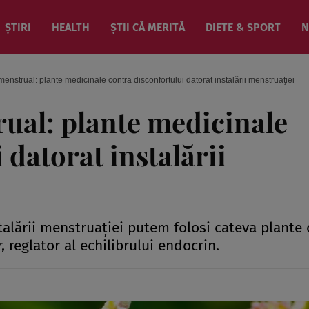
ȘTIRI
HEALTH
ȘTII CĂ MERITĂ
DIETE & SPORT
N
enstrual: plante medicinale contra disconfortului datorat instalării menstruaţiei
ual: plante medicinale
 datorat instalării
talării menstruaţiei putem folosi cateva plante 
 reglator al echilibrului endocrin.