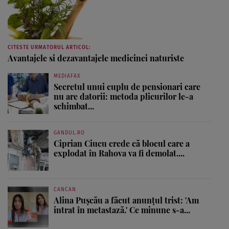
CITESTE URMATORUL ARTICOL:
Avantajele si dezavantajele medicinei naturiste
MEDIAFAX
Secretul unui cuplu de pensionari care
nu are datorii: metoda plicurilor le-a
schimbat...
GANDUL.RO
Ciprian Ciucu crede că blocul care a
explodat în Rahova va fi demolat....
CANCAN
Alina Pușcău a făcut anunțul trist: 'Am
intrat în metastază.' Ce minune s-a...