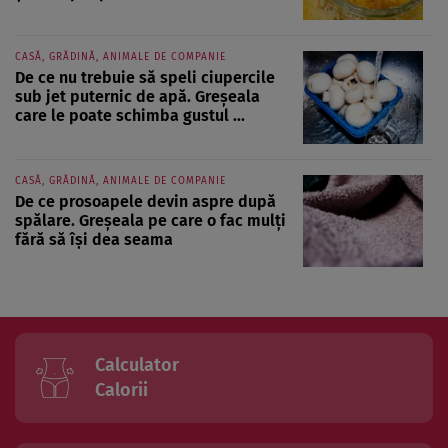
CASĂ, GRĂDINĂ, ANIMALE DE COMPANIE
De ce nu trebuie să speli ciupercile
sub jet puternic de apă. Greșeala
care le poate schimba gustul ...
CASĂ, GRĂDINĂ, ANIMALE DE COMPANIE
De ce prosoapele devin aspre după
spălare. Greșeala pe care o fac mulți
fără să își dea seama
Calculator
Calorii