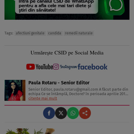
Tags:
afectiuni genitale
candida
remedii naturale
Urmărește CSID pe Social Media
Paula Rotaru - Senior Editor
Senior Editor,
paula.rotaru@gmail.com
A făcut parte din
echipa Ce se întâmplă, Doctore? în perioada aprilie 2013-
decembrie 2023. Articolele sale cuprind informații despre
citește mai mult
diverse afecțiuni, alimentația echilibrată, îngrijirea pielii
și sănătatea emoțională. Colaborări: Viața ...