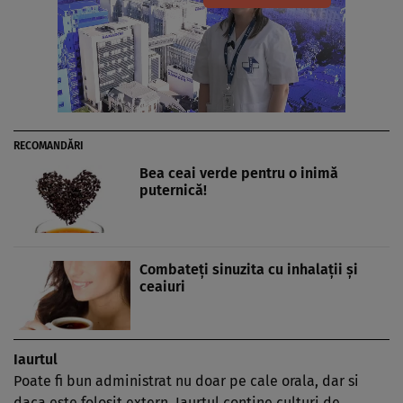
RECOMANDĂRI
Bea ceai verde pentru o inimă
puternică!
Combateţi sinuzita cu inhalaţii şi
ceaiuri
Iaurtul
Poate fi bun administrat nu doar pe cale orala, dar si
daca este folosit extern. Iaurtul contine culturi de