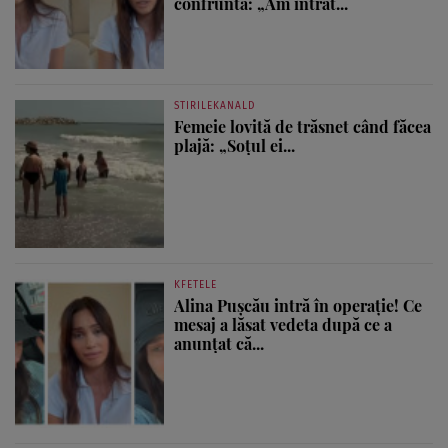
confruntă: „Am intrat...
STIRILEKANALD
Femeie lovită de trăsnet când făcea
plajă: „Soțul ei...
KFETELE
Alina Pușcău intră în operație! Ce
mesaj a lăsat vedeta după ce a
anunțat că...