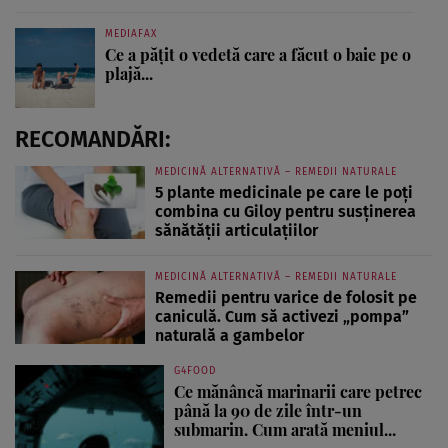
MEDIAFAX
Ce a pățit o vedetă care a făcut o baie pe o
plajă...
RECOMANDĂRI:
MEDICINĂ ALTERNATIVĂ – REMEDII NATURALE
5 plante medicinale pe care le poți
combina cu Giloy pentru susținerea
sănătății articulațiilor
MEDICINĂ ALTERNATIVĂ – REMEDII NATURALE
Remedii pentru varice de folosit pe
caniculă. Cum să activezi „pompa”
naturală a gambelor
G4FOOD
Ce mănâncă marinarii care petrec
până la 90 de zile într-un
submarin. Cum arată meniul...