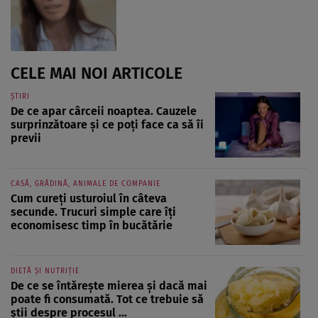
CELE MAI NOI ARTICOLE
ȘTIRI
De ce apar cârceii noaptea. Cauzele
surprinzătoare și ce poți face ca să îi
previi
CASĂ, GRĂDINĂ, ANIMALE DE COMPANIE
Cum cureți usturoiul în câteva
secunde. Trucuri simple care îți
economisesc timp în bucătărie
DIETĂ ȘI NUTRIȚIE
De ce se întărește mierea și dacă mai
poate fi consumată. Tot ce trebuie să
știi despre procesul ...