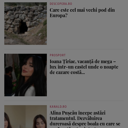
DESCOPERA.RO
Care este cel mai vechi pod din
Europa?
PROSPORT
Ioana Țiriac, vacanță de mega –
lux într-un castel unde o noapte
de cazare costă...
KANALD.RO
Alina Pușcău începe astăzi
tratamentul. Dezvăluirea
dureroasă despre boala cu care se