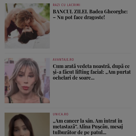
RAZI CU LACRIMI
BANCUL ZILEI. Badea Gheorghe:
– Nu pot face dragoste!
AVANTAJE.RO
Cum arată vedeta noastră, după ce
și-a făcut lifting facial: „Am purtat
ochelari de soare...
UNICA.RO
„Am cancer la sân. Am intrat în
metastază”. Alina Pușcău, mesaj
tulburător de pe patul...