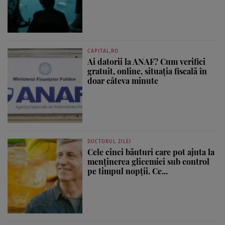
CAPITAL.RO
Ai datorii la ANAF? Cum verifici
gratuit, online, situația fiscală în
doar câteva minute
DOCTORUL ZILEI
Cele cinci băuturi care pot ajuta la
menținerea glicemiei sub control
pe timpul nopții. Ce...