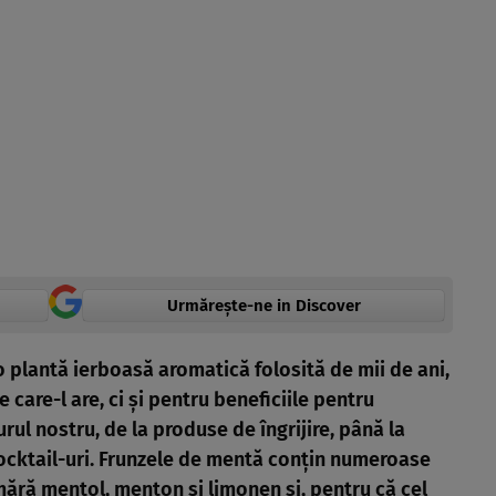
Urmărește-ne in Discover
 plantă ierboasă aromatică folosită de mii de ani,
care-l are, ci şi pentru beneficiile pentru
rul nostru, de la produse de îngrijire, până la
cocktail-uri. Frunzele de mentă conţin numeroase
umără mentol, menton şi limonen şi, pentru că cel