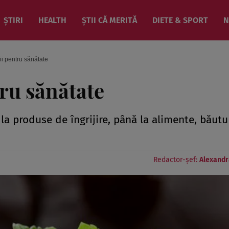
ȘTIRI
HEALTH
ȘTII CĂ MERITĂ
DIETE & SPORT
N
ii pentru sănătate
ru sănătate
la produse de îngrijire, până la alimente, băutur
Redactor-șef:
Alexandr