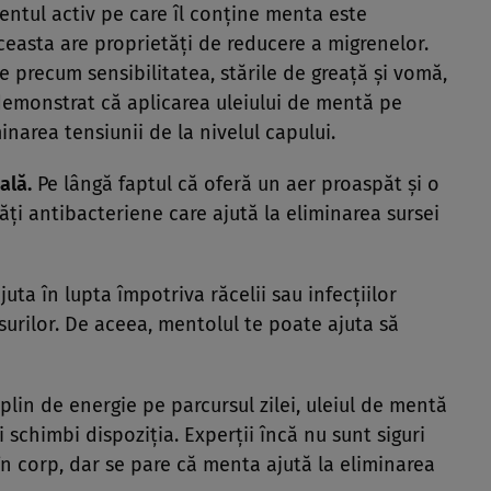
entul activ pe care îl conţine menta este
aceasta are proprietăţi de reducere a migrenelor.
precum sensibilitatea, stările de greaţă şi vomă,
 demonstrat că aplicarea uleiului de mentă pe
inarea tensiunii de la nivelul capului.
ală.
Pe lângă faptul că oferă un aer proaspăt şi o
ăţi antibacteriene care ajută la eliminarea sursei
ta în lupta împotriva răcelii sau infecţiilor
urilor. De aceea, mentolul te poate ajuta să
plin de energie pe parcursul zilei, uleiul de mentă
i schimbi dispoziţia. Experţii încă nu sunt siguri
 în corp, dar se pare că menta ajută la eliminarea