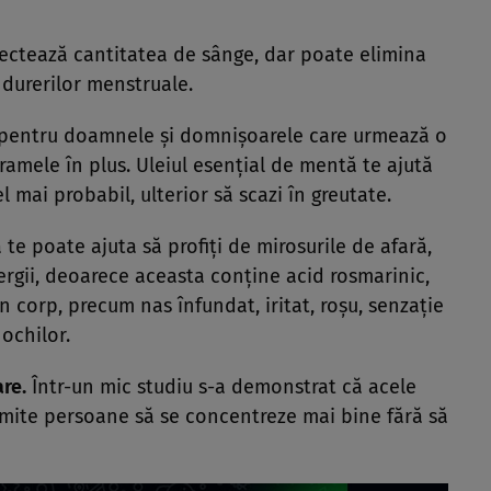
ectează cantitatea de sânge, dar poate elimina
 durerilor menstruale.
 pentru doamnele şi domnişoarele care urmează o
gramele în plus. Uleiul esenţial de mentă te ajută
l mai probabil, ulterior să scazi în greutate.
te poate ajuta să profiţi de mirosurile de afară,
lergii, deoarece aceasta conţine acid rosmarinic,
in corp, precum nas înfundat, iritat, roşu, senzaţie
ochilor.
re.
Într-un mic studiu s-a demonstrat că acele
mite persoane să se concentreze mai bine fără să