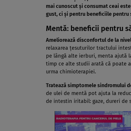
mai cunoscut şi consumat ceai este 
gust, ci şi pentru beneficiile pentru
Mentă: beneficii pentru 
Ameliorează disconfortul de la nive
relaxarea ţesuturilor tractului inte
pe lângă alte ierburi, menta ajută l
timp ce alte studii arată că poate a
urma chimioterapiei.
Tratează simptomele
sindromului de
de ulei de mentă pot ajuta la redu
de intestin iritabil: gaze, dureri de