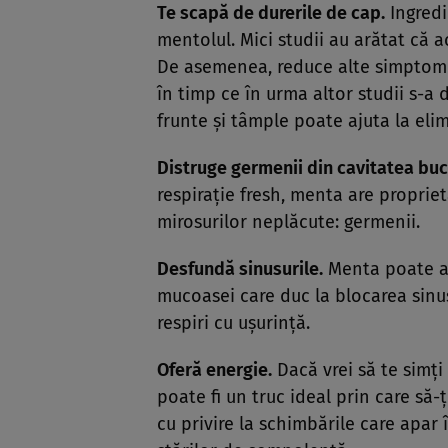
Te scapă de durerile de cap.
Ingredi
mentolul. Mici studii au arătat că 
De asemenea, reduce alte simptome 
în timp ce în urma altor studii s-a
frunte şi tâmple poate ajuta la elim
Distruge germenii din cavitatea buc
respiraţie fresh, menta are propriet
mirosurilor neplăcute: germenii.
Desfundă sinusurile.
Menta poate aju
mucoasei care duc la blocarea sinus
respiri cu uşurinţă.
Oferă energie.
Dacă vrei să te simţi 
poate fi un truc ideal prin care să-ţ
cu privire la schimbările care apar