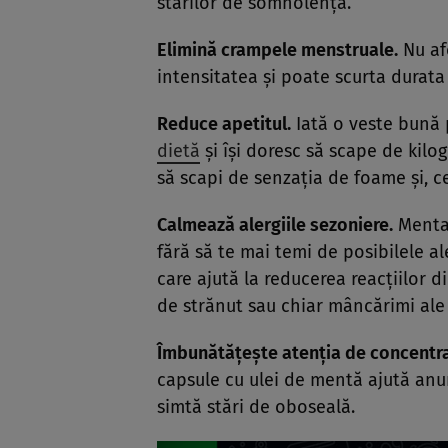
stărilor de somnolenţă.
Elimină crampele menstruale.
Nu af
intensitatea şi poate scurta durata
Reduce apetitul.
Iată o veste bună
dietă
şi îşi doresc să scape de kilo
să scapi de senzaţia de foame şi, ce
Calmează alergiile sezoniere.
Menta 
fără să te mai temi de posibilele a
care ajută la reducerea reacţiilor d
de strănut sau chiar mâncărimi ale 
Îmbunătăţeşte atenţia de concentra
capsule cu ulei de mentă ajută anu
simtă stări de oboseală.