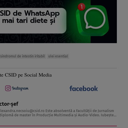
sindromul de intestin iritabil
ulei esential
te CSID pe Social Media
ctor-șef
alexandra.necsoiu@csid.ro
Este absolventă a Facultăţii de Jurnalism
iplomă de master în Producţie Multimedia şi Audio-Video. Iubeşte
 acesta fiind visul ei încă de pe ...