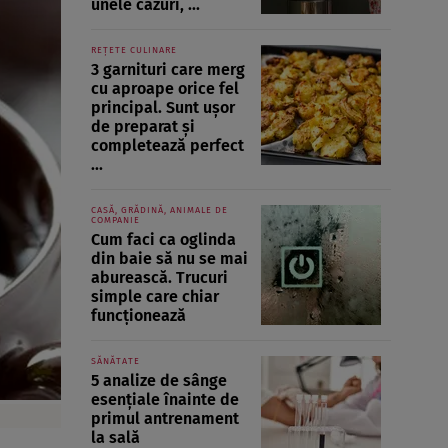
unele cazuri, ...
REȚETE CULINARE
3 garnituri care merg
cu aproape orice fel
principal. Sunt ușor
de preparat și
completează perfect
...
CASĂ, GRĂDINĂ, ANIMALE DE
COMPANIE
Cum faci ca oglinda
din baie să nu se mai
aburească. Trucuri
simple care chiar
funcționează
SĂNĂTATE
5 analize de sânge
esențiale înainte de
primul antrenament
la sală