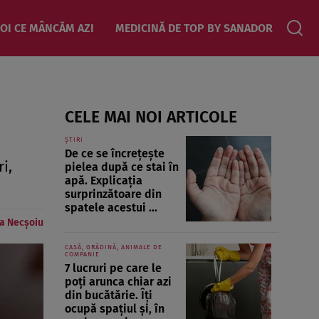
OI CE MÂNCĂM AZI
MEDICINĂ DE TOP BY SANADOR
CELE MAI NOI ARTICOLE
ȘTIRI
De ce se încrețește
i,
pielea după ce stai în
apă. Explicația
surprinzătoare din
spatele acestui ...
a Necșoiu
CASĂ, GRĂDINĂ, ANIMALE DE
COMPANIE
7 lucruri pe care le
poți arunca chiar azi
din bucătărie. Îți
ocupă spațiul și, în