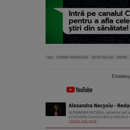
Tags:
crampe menstruale
dureri de cap
menta
Urmăreș
Alexandra Necșoiu - Reda
ALEXANDRA NECŞOIU, redactor-șef,
şi Ştiinţele Comunicării şi deţine o d
să scrie şi nu se vede făcând altceva,
citește mai mult