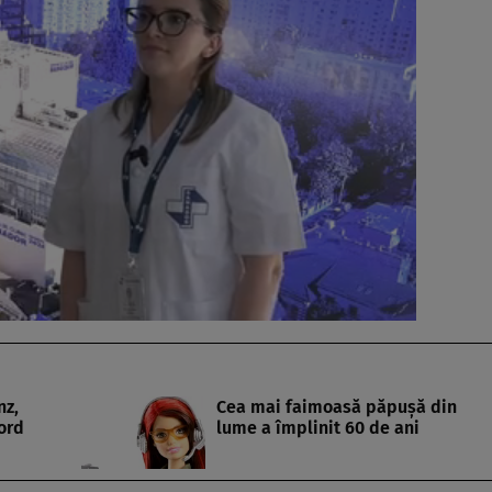
nz,
Cea mai faimoasă păpuşă din
ord
lume a împlinit 60 de ani