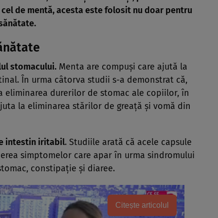
cel de mentă, acesta este folosit nu doar pentru
 sănătate.
sănătate
lul stomacului.
Menta are compuşi care ajută la
stinal. În urma câtorva studii s-a demonstrat că,
a eliminarea durerilor de stomac ale copiilor, în
juta la eliminarea stărilor de greaţă şi vomă din
 intestin iritabil
. Studiile arată că acele capsule
cerea simptomelor care apar în urma sindromului
 stomac, constipaţie şi diaree.
Citește articolul