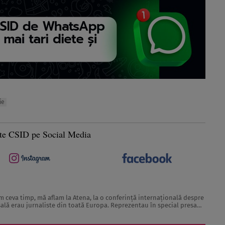
ie
te CSID pe Social Media
 sală erau jurnaliste din toată Europa. Reprezentau în special presa
rcă scoase din paginile revistelor pentru ...