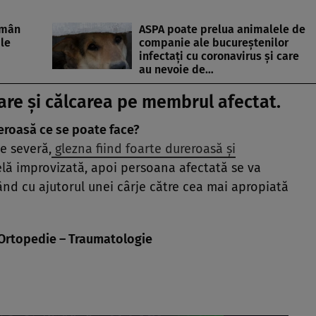
omân
ASPA poate prelua animalele de
ile
companie ale bucureştenilor
infectaţi cu coronavirus şi care
au nevoie de…
oare
şi călcarea pe membrul afectat.
eroasă ce se poate face?
e severă,
glezna fiind foarte dureroasă şi
telă improvizată, apoi persoana afectată se va
d cu ajutorul unei cârje către cea mai apropiată
t Ortopedie – Traumatologie