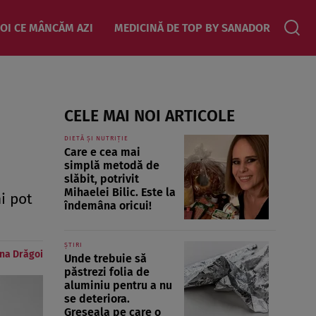
OI CE MÂNCĂM AZI
MEDICINĂ DE TOP BY SANADOR
CELE MAI NOI ARTICOLE
DIETĂ ȘI NUTRIȚIE
Care e cea mai
simplă metodă de
slăbit, potrivit
Mihaelei Bilic. Este la
i pot
îndemâna oricui!
ȘTIRI
na Drăgoi
Unde trebuie să
păstrezi folia de
aluminiu pentru a nu
se deteriora.
Greșeala pe care o