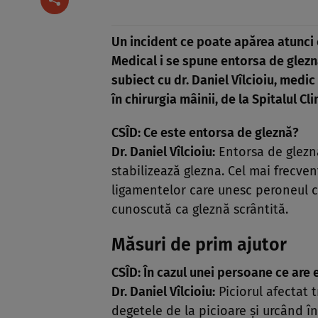
Un incident ce poate apărea atunci c
Medical i se spune entorsa de glezn
subiect cu
dr. Daniel Vîlcioiu, medi
în chirurgia mâinii, de la Spitalul Cli
CSÎD: Ce este entorsa de gleznă?
Dr. Daniel Vîlcioiu:
Entorsa de gleznă
stabilizează glezna. Cel mai frecven
ligamentelor care unesc peroneul cu
cunoscută ca gleznă scrântită.
Măsuri de prim ajutor
CSÎD: În cazul unei persoane ce are
Dr. Daniel Vîlcioiu:
Piciorul afectat 
degetele de la picioare şi urcând î