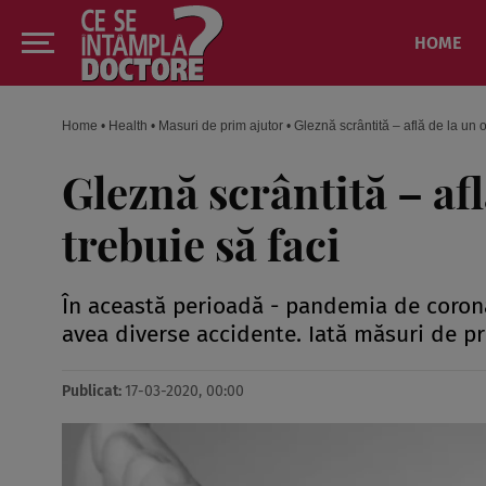
HOME
Home
•
Health
•
Masuri de prim ajutor
•
Gleznă scrântită – află de la un 
Gleznă scrântită – af
trebuie să faci
În această perioadă - pandemia de coron
avea diverse accidente. Iată măsuri de pr
Publicat:
17-03-2020, 00:00