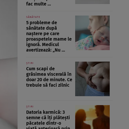
fac multe ...
SĂNĂTATE
5 probleme de
sănătate după
naștere pe care
proaspetele mame le
ignoră. Medicul
avertizează: „Nu ...
ȘTIRI
Cum scapi de
grăsimea viscerală în
doar 20 de minute. Ce
trebuie să faci zilnic
ȘTIRI
Datoria karmică: 3
semne că îți plătești
păcatele dintr-o
viață anterioară prin