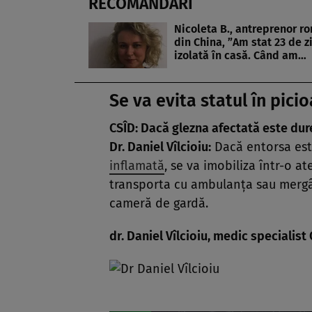
RECOMANDĂRI
Nicoleta B., antreprenor r
din China, ”Am stat 23 de z
izolată în casă. Când am…
Se va evita statul în pici
CSÎD: Dacă glezna afectată este dur
Dr. Daniel Vîlcioiu:
Dacă entorsa est
inflamată
, se va imobiliza într-o a
transporta cu ambulanţa sau mergân
cameră de gardă.
dr. Daniel Vîlcioiu, medic specialis