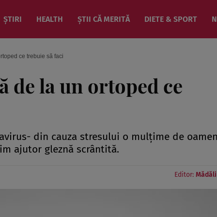
ȘTIRI
HEALTH
ȘTII CĂ MERITĂ
DIETE & SPORT
N
ortoped ce trebuie să faci
lă de la un ortoped ce
avirus- din cauza stresului o mulţime de oamen
im ajutor gleznă scrântită.
Editor:
Mădăli