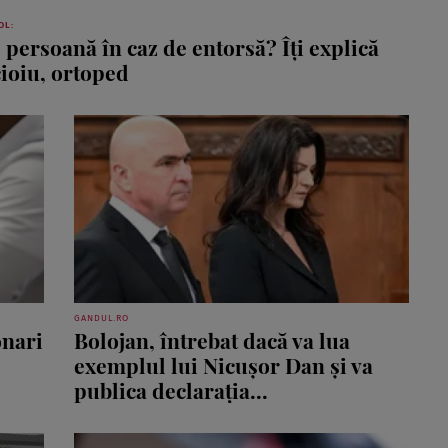
OL:
 persoană în caz de entorsă? Îţi explică
cioiu, ortoped
GANDUL.RO
onari
Bolojan, întrebat dacă va lua
exemplul lui Nicușor Dan și va
publica declarația...