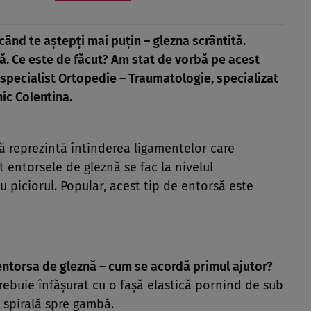
ând te aştepţi mai puţin – glezna scrântită.
ă. Ce este de făcut? Am stat de vorbă pe acest
c specialist Ortopedie – Traumatologie,
specializat
nic Colentina.
 reprezintă întinderea ligamentelor care
t entorsele de gleznă se fac la nivelul
 piciorul. Popular, acest tip de entorsă este
 entorsa de gleznă – cum se acordă primul ajutor?
trebuie înfăşurat cu o faşă elastică pornind de sub
n spirală spre gambă.