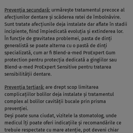
Prevenţia secundară:
urmăreşte tratamentul precoce al
afecţiunilor dentare şi scăderea ratei de îmbolnăvire.
Sunt tratate afecţiunile deja instalate dar aflate în stadii
incipiente, fiind împiedicată evoluţia şi extinderea lor.
În funcţie de gravitatea problemei, pasta de dinţi
generalistă se poate alterna cu o pastă de dinţi
specializată, cum ar fi Blend-a-med ProExpert Gum
protection pentru protecţia dedicată a gingiilor sau
Blend-a-med ProExpert Sensitive pentru tratarea
sensibilităţii dentare.
Prevenţia terţiară:
are drept scop limitarea
complicaţiilor bolilor deja instalate şi tratamentul
complex al bolilor cavităţii bucale prin prisma
prevenţiei.
Deşi poate suna ciudat, vizitele la stomatolog, unde
medicul îţi poate oferi indicaţiile şi recomandările ce
trebuie respectate cu mare atenţie, pot deveni chiar