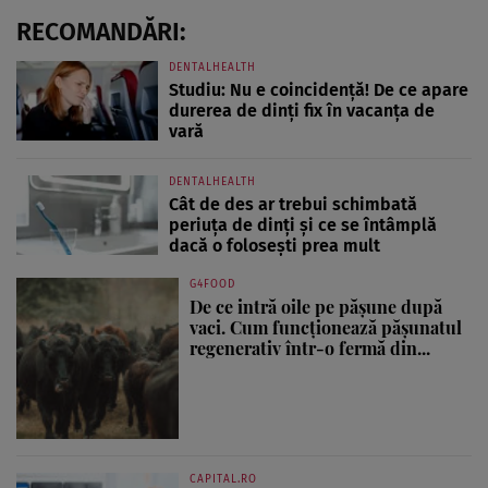
RECOMANDĂRI:
DENTALHEALTH
Studiu: Nu e coincidență! De ce apare
durerea de dinți fix în vacanța de
vară
DENTALHEALTH
Cât de des ar trebui schimbată
periuța de dinți și ce se întâmplă
dacă o folosești prea mult
G4FOOD
De ce intră oile pe pășune după
vaci. Cum funcționează pășunatul
regenerativ într-o fermă din...
CAPITAL.RO