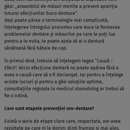
găsi: „ansamblul de măsuri menite a preveni apariţia
tuturor afecţiunilor buco-dentare“.
Deşi poate părea o terminologie mai complicată,
înţelegerea întregului procedeu care duce la formarea
problemelor dentare şi măsurilor pe care le poţi lua
pentru a le evita, te poate ajuta să ai o dantură
sănătoasă fără bătaie de cap.
În primul rând, trebuie să înţelegem legea “Cauză –
Efect”. Nicio afecţiune dentară nu poate apărea fără a
avea o cauză care să o fi declanşat. Iar pentru a înţelege
aceste lucruri şi pentru a găsi soluţiile optime,
consultaţiile regulate la medicul stomatolog ar trebui să
fie o rutină.
Care sunt etapele prevenţiei oro-dentare?
Există o serie de etape clare care, respectate, vor avea
rezultate pe care ni le dorim: dinţi frumoşi şi mai ales,