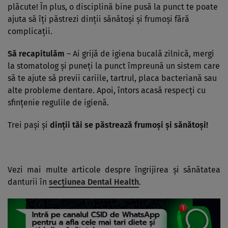
plăcute! În plus, o disciplină bine pusă la punct te poate
ajuta să îţi păstrezi dinţii sănătoşi şi frumoşi fără
complicaţii.
Să recapitulăm
– Ai grijă de igiena bucală zilnică, mergi
la stomatolog şi puneţi la punct împreună un sistem care
să te ajute să previi cariile, tartrul, placa bacteriană sau
alte probleme dentare. Apoi, întors acasă respecţi cu
sfinţenie regulile de igienă.
Trei paşi şi
dinţii tăi se păstrează frumoşi şi sănătoşi!
Vezi mai multe articole despre îngrijirea şi sănătatea
danturii în
secţiunea Dental Health
.