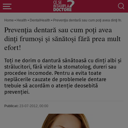
Home
•
Health
•
DentalHealth
•
Prevenţia dentară sau cum poţi avea dinţi frumoşi
Prevenţia dentară sau cum poţi avea
dinţi frumoşi şi sănătoşi fără prea mult
efort!
Toţi ne dorim o dantură sănătoasă cu dinţi albi şi
strălucitori, fără vizite la stomatolog, dureri sau
procedee incomode. Pentru a evita toate
neplăcerile cauzate de problemele dentare
trebuie să acordăm o atenţie deosebită
prevenţiei.
Publicat:
23-07-2012, 00:00