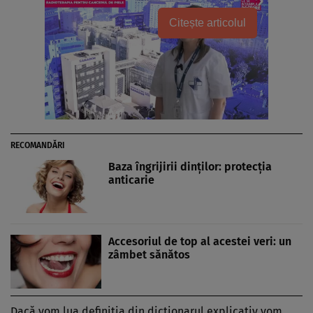
Citește articolul
RECOMANDĂRI
Baza îngrijirii dinţilor: protecţia
anticarie
Accesoriul de top al acestei veri: un
zâmbet sănătos
Dacă vom lua definiţia din dicţionarul explicativ vom