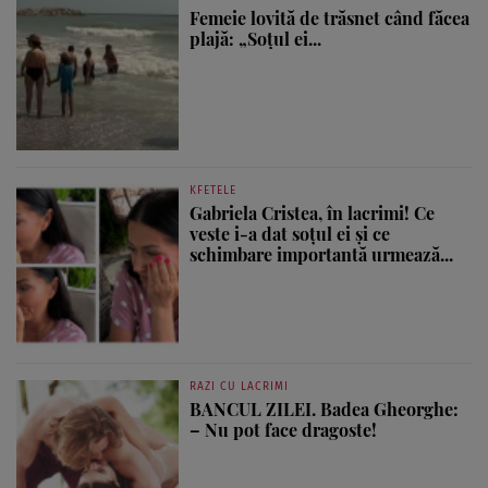
Femeie lovită de trăsnet când făcea
plajă: „Soțul ei...
KFETELE
Gabriela Cristea, în lacrimi! Ce
veste i-a dat soțul ei și ce
schimbare importantă urmează...
RAZI CU LACRIMI
BANCUL ZILEI. Badea Gheorghe:
– Nu pot face dragoste!