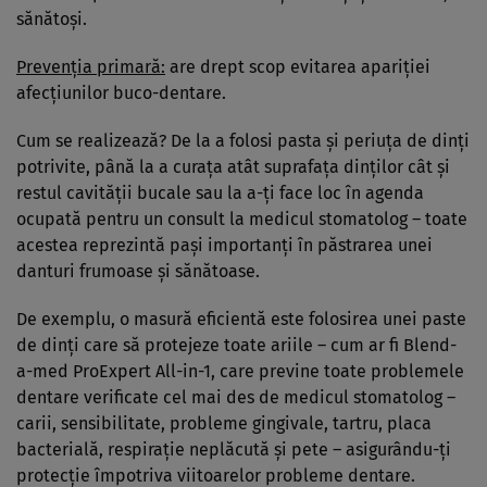
sănătoşi.
Prevenţia primară:
are drept scop evitarea apariţiei
afecţiunilor buco-dentare.
Cum se realizează? De la a folosi pasta şi periuţa de dinţi
potrivite, până la a curaţa atât suprafaţa dinţilor cât şi
restul cavităţii bucale sau la a-ţi face loc în agenda
ocupată pentru un consult la medicul stomatolog – toate
acestea reprezintă paşi importanţi în păstrarea unei
danturi frumoase şi sănătoase.
De exemplu, o masură eficientă este folosirea unei paste
de dinţi care să protejeze toate ariile – cum ar fi Blend-
a-med ProExpert All-in-1, care previne toate problemele
dentare verificate cel mai des de medicul stomatolog –
carii, sensibilitate, probleme gingivale, tartru, placa
bacterială, respiraţie neplăcută şi pete – asigurându-ţi
protecţie împotriva viitoarelor probleme dentare.