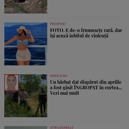
PROSPORT
FOTO. E de-o frumusețe rară, dar
își acuză iubitul de violență
KANALD.RO
Un bărbat dat dispărut din aprilie
a fost găsit ÎNGROPAT în curtea...
Vezi mai mult
STIRILEKANALD