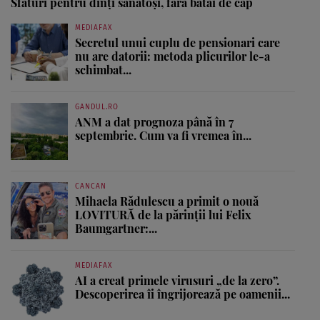
Sfaturi pentru dinţi sănătoşi, fără bătăi de cap
MEDIAFAX
Secretul unui cuplu de pensionari care
nu are datorii: metoda plicurilor le-a
schimbat...
GANDUL.RO
ANM a dat prognoza până în 7
septembrie. Cum va fi vremea în...
CANCAN
Mihaela Rădulescu a primit o nouă
LOVITURĂ de la părinții lui Felix
Baumgartner:...
MEDIAFAX
AI a creat primele virusuri „de la zero”.
Descoperirea îi îngrijorează pe oamenii...