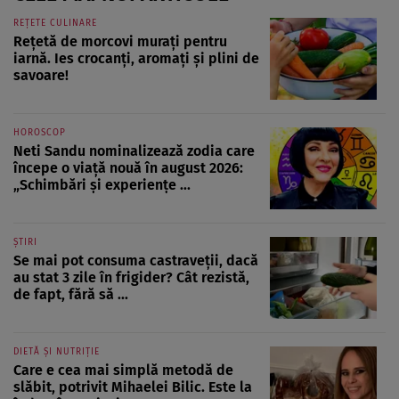
REȚETE CULINARE
Rețetă de morcovi murați pentru
iarnă. Ies crocanți, aromați și plini de
savoare!
HOROSCOP
Neti Sandu nominalizează zodia care
începe o viață nouă în august 2026:
„Schimbări și experiențe ...
ȘTIRI
Se mai pot consuma castraveții, dacă
au stat 3 zile în frigider? Cât rezistă,
de fapt, fără să ...
DIETĂ ȘI NUTRIȚIE
Care e cea mai simplă metodă de
slăbit, potrivit Mihaelei Bilic. Este la