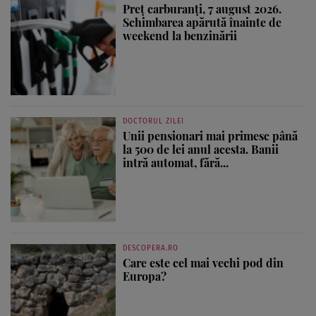
Preț carburanți, 7 august 2026.
Schimbarea apărută înainte de
weekend la benzinării
DOCTORUL ZILEI
Unii pensionari mai primesc până
la 500 de lei anul acesta. Banii
intră automat, fără...
DESCOPERA.RO
Care este cel mai vechi pod din
Europa?