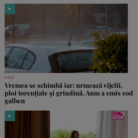
VIDEO
Vremea se schimbă iar: urmează vijelii,
ploi torențiale și grindină. Anm a emis cod
galben