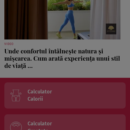
VIDEO
Unde confortul întâlnește natura și
mișcarea. Cum arată experiența unui stil
de viață ...
Calculator
Calorii
Calculator