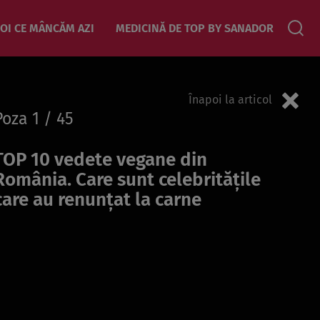
OI CE MÂNCĂM AZI
MEDICINĂ DE TOP BY SANADOR
Înapoi la articol
Poza
1
/ 45
TOP 10 vedete vegane din
România. Care sunt celebritățile
care au renunțat la carne