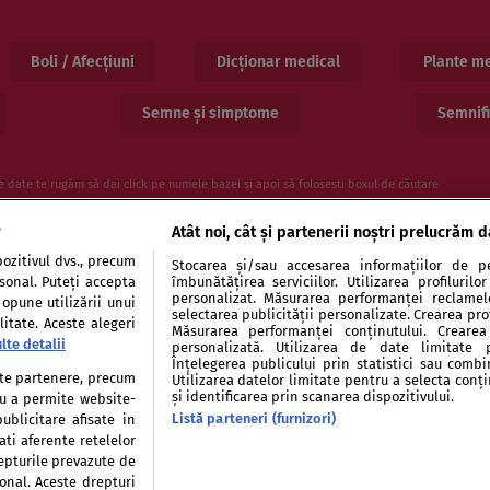
Boli / Afecțiuni
Dicționar medical
Plante me
Semne și simptome
Semnifi
e date te rugăm să dai click pe numele bazei și apoi să folosesti boxul de căutare
e
Atât noi, cât și partenerii noștri prelucrăm d
ozitivul dvs., precum
Stocarea și/sau accesarea informațiilor de pe
rsonal. Puteți accepta
îmbunătățirea serviciilor. Utilizarea profiluril
personalizat. Măsurarea performanței reclamelor
 opune utilizării unui
selectarea publicității personalizate. Crearea prof
itate. Aceste alegeri
Măsurarea performanței conținutului. Crearea 
lte detalii
personalizată. Utilizarea de date limitate 
entialitate
Politica de cookies
Publicitate
Auto
Înțelegerea publicului prin statistici sau combi
tate partenere, precum
Utilizarea datelor limitate pentru a selecta conț
și identificarea prin scanarea dispozitivului.
tru a permite website-
Listă parteneri (furnizori)
ublicitare afisate in
ati aferente retelelor
repturile prevazute de
Modifică Setările
sonal. Aceste drepturi