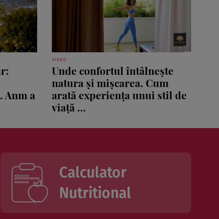
VIDEO
r:
Unde confortul întâlnește
natura și mișcarea. Cum
ă. Anm a
arată experiența unui stil de
viață ...
Calculator
Nutritional