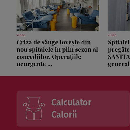
VIDEO
VIDEO
Criza de sânge lovește din
Spitale
nou spitalele în plin sezon al
pregăte
concediilor. Operațiile
SANITA
neurgente ...
generală
Calculator
Calorii