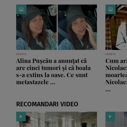
VEDETE
VEDETE
Alina Pușcău a anunțat că
Cum ara
are cinci tumori și că boala
Nicolaes
s-a extins la oase. Ce sunt
moartea
metastazele ...
Nicolae
...
RECOMANDARI VIDEO