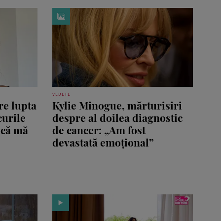
VEDETE
re lupta
Kylie Minogue, mărturisiri
curile
despre al doilea diagnostic
 că mă
de cancer: „Am fost
devastată emoțional”