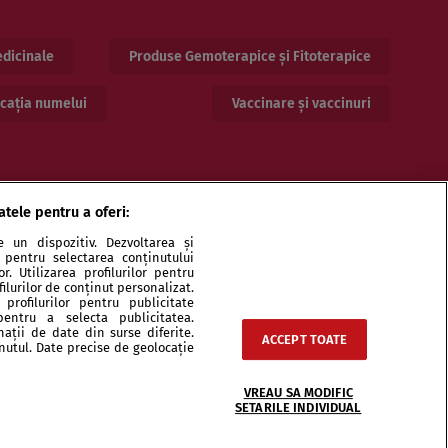
dicinale
Produse Gemoterapice și Fitoterapice
cația numelui
Vaccinare și vaccinuri
atele pentru a oferi:
 un dispozitiv. Dezvoltarea și
or pentru selectarea conținutului
. Utilizarea profilurilor pentru
ilurilor de conținut personalizat.
profilurilor pentru publicitate
pentru a selecta publicitatea.
ri și specialiști
Echipa
Contact
Sitemap
nații de date din surse diferite.
ACCEPT TOATE
inutul. Date precise de geolocație
VREAU SA MODIFIC
SETARILE INDIVIDUAL