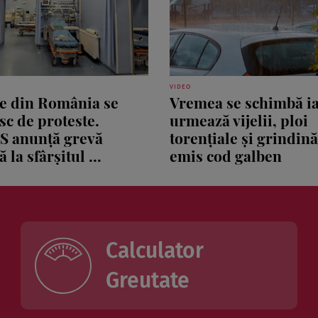
VIDEO
le din România se
Vremea se schimbă ia
sc de proteste.
urmează vijelii, ploi
S anunță grevă
torențiale și grindin
 la sfârșitul ...
emis cod galben
Calculator
Greutate