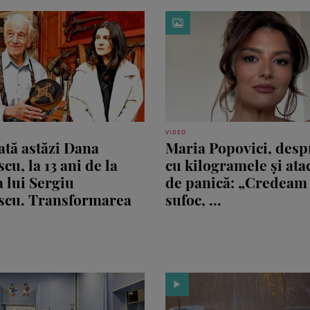
VIDEO
tă astăzi Dana
Maria Popovici, desp
cu, la 13 ani de la
cu kilogramele și ata
 lui Sergiu
de panică: „Credeam
scu. Transformarea
sufoc, ...