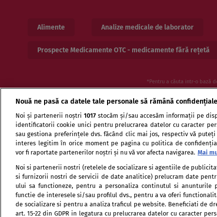
Alimente
Analize medicale de laborator
Prospecte Medicamente OTC - medicamente fără rețetă
*Pentru a căuta intr-o bază d
Nouă ne pasă ca datele tale personale să rămână confidențial
Noi și partenerii noștri
1017
stocăm și/sau accesăm informații pe disp
identificatorii cookie unici pentru prelucrarea datelor cu caracter pe
sau gestiona preferințele dvs. făcând clic mai jos, respectiv vă puteți
interes legitim în orice moment pe pagina cu politica de confidențial
vor fi raportate partenerilor noștri și nu vă vor afecta navigarea.
Mai mu
Termeni si conditii de utilizare
Politica de confid
Noi si partenerii nostri (retelele de socializare si agentiile de publici
si furnizorii nostri de servicii de date analitice) prelucram date pen
ului sa functioneze, pentru a personaliza continutul si anunturile p
functie de interesele si/sau profilul dvs., pentru a va oferi functionalit
de socializare si pentru a analiza traficul pe website. Beneficiati de d
art. 15-22 din GDPR in legatura cu prelucrarea datelor cu caracter per