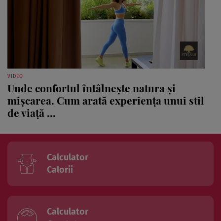
VIDEO
Unde confortul întâlnește natura și
mișcarea. Cum arată experiența unui stil
de viață ...
Calculator
Calorii
Calculator