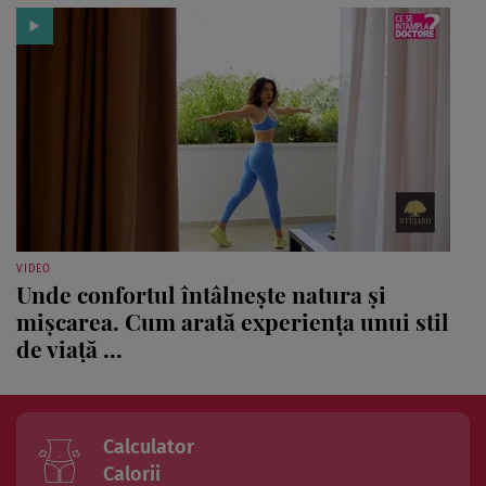
VIDEO
Unde confortul întâlnește natura și
mișcarea. Cum arată experiența unui stil
de viață ...
Calculator
Calorii