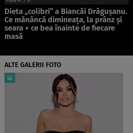
Poza
47
/ 51
Dieta „colibri” a Biancăi Drăgușanu.
Ce mănâncă dimineața, la prânz și
seara + ce bea înainte de fiecare
masă
ALTE GALERII FOTO