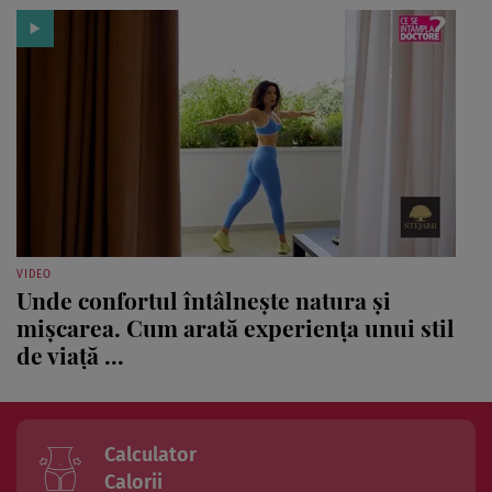
VIDEO
Unde confortul întâlnește natura și
mișcarea. Cum arată experiența unui stil
de viață ...
Calculator
Calorii