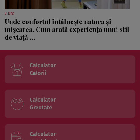
VIDEO
Unde confortul întâlnește natura și
mișcarea. Cum arată experiența unui stil
de viață ...
Calculator
Calorii
Calculator
Greutate
Calculator