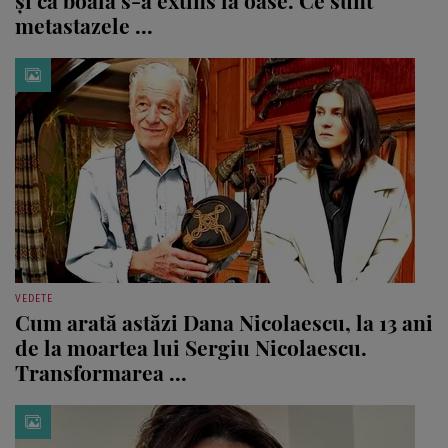
și că boala s-a extins la oase. Ce sunt
metastazele ...
VEDETE
Cum arată astăzi Dana Nicolaescu, la 13 ani
de la moartea lui Sergiu Nicolaescu.
Transformarea ...