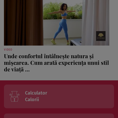
VIDEO
Unde confortul întâlnește natura și
mișcarea. Cum arată experiența unui stil
de viață ...
Calculator
Calorii