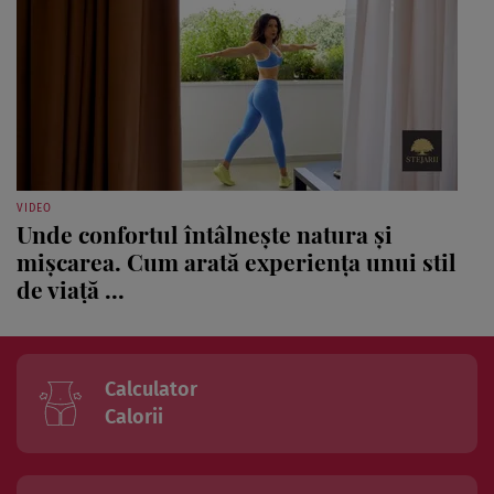
VIDEO
Unde confortul întâlnește natura și
mișcarea. Cum arată experiența unui stil
de viață ...
Calculator
Calorii