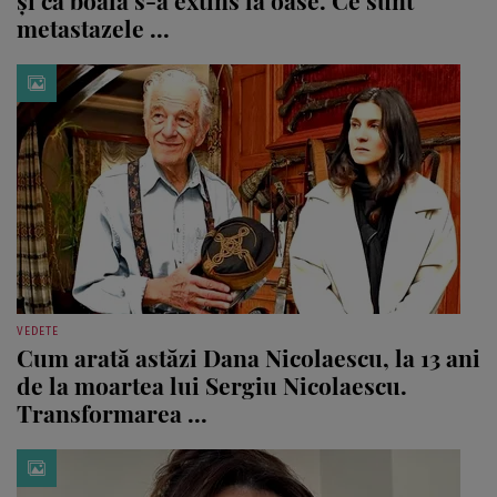
și că boala s-a extins la oase. Ce sunt
metastazele ...
VEDETE
Cum arată astăzi Dana Nicolaescu, la 13 ani
de la moartea lui Sergiu Nicolaescu.
Transformarea ...